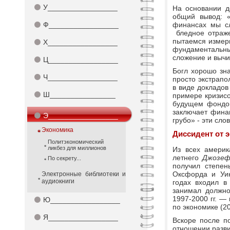
⚫
У_________________
На основании д
общий вывод: «
⚫
Ф_________________
финансах мы сл
бледное отраже
пытаемся измери
⚫
Х_________________
фундаментальн
сложение и вычи
⚫
Ц_________________
Богл хорошо зна
⚫
Ч_________________
просто экстрап
в виде докладов
⚫
Ш________________
примере кризисо
будущем фондов
заключает финан
⚫
Э_________________
грубо» - эти сло
Экономика
Диссидент от 
Политэкономический
ликбез для миллионов
Из всех америк
летнего
Джозеф
По секрету...
получил степен
Оксфорда и Уин
Электронные библиотеки и
аудиокниги
годах входил в
занимал должно
1997-2000 гг. —
⚫
Ю_________________
по экономике (2
⚫
Я_________________
Вскоре после п
отношении разви