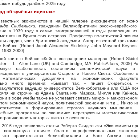
каком-нибудь далёком 2025 году.
рд об «учёных идиотах»
известных экономистов в нашей галерее диссидентов от эко
андр Скидельски
, гражданин Великобритании русско-еврейского
ине в 1939 году в семье, эмигрировавшей в годы революции из
метная на Британских островах. Профессор политической эконом
аты лордов, член Британской академии. Автор известной трехтом
Кейнсе (Robert Jacob Alexander Skidelsky. John Maynard Keynes: 
t, 1983-2000).
ей книге о Кейнсе «Кейнс: возвращение мастера» (Robert Skidel
ster. – L.: Allen Lane (UK) and Cambridge, MA: PublicAffairs, 2009) 
ёзную озабоченность состоянием экономической науки и
исциплин в университетах Старого и Нового Света. Особенно ег
 математических дисциплин на экономических факульте
льно много времени: «Бывает так, – пишет Скидельски, 
факультетов ведущих университетов Великобритании или США по
рочтя ни строчки из Адама Смита или Маркса, Милля или Кейнса
они в ходе учебы также не успевают связать микро- и макроэконом
том экономической науки, политической экономии и т.д… Никто н
статистики в формирование строгого научного мышления
ебные программы по экономике перегружены математическими
ограниченность которых никто не осознает».
 2016 года появилась статья Роберта Скидельски «Экономисты пр
о всколыхнула стоячее болото «профессиональных экономис
я, что правительство Великобритании и Банк Англии нахо