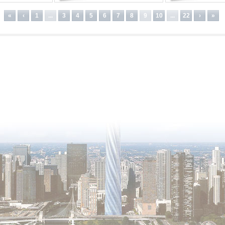
«
‹
1
...
3
4
5
6
7
8
9
10
...
22
›
»