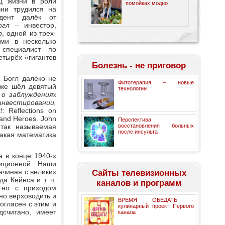
ц жизни в роли
помойках модно
зни трудился на
дент далёк от
огл
– инвестор,
p
, одной из трех-
ми в несколько
 специалист по
етырёх «гигантов
Болезнь - не приговор
 Богл далеко не
Фитотерапия – новые
уже шёл девятый
технологии
о заблуждениях
естировании,
!: Reflections on
, and Heroes. John
Перспектива
 так называемая
восстановления больных
после инсульта
акая математика
 в конце 1940-х
иционной. Наши
чиная с великих
Cайты телевизионных
 Кейнса и т. п.
каналов и программ
 но с приходом
о верховодить и
ВРЕМЯ ОБЕДАТЬ -
согласен с этим и
кулинарный проект Первого
считано, имеет
канала