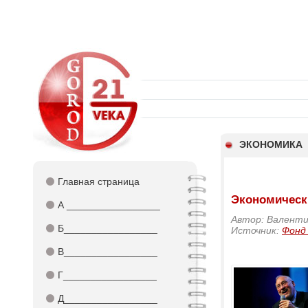
ЭКОНОМИКА
⚫
Главная страница
Экономически
⚫
А _________________
Автор: Валенти
⚫
Б_________________
Источник:
Фонд
⚫
В_________________
⚫
Г_________________
⚫
Д_________________