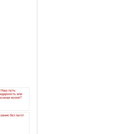
Наш путь:
идарность или
ысиная возня?
зание без льгот