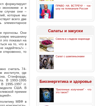
огл формулирует
ПРАВО НА ВСТРЕЧУ - ток-
в экономике и в
шоу на телеканале Россия
ем случае они –
лий, которые мы
ствует всего две
ь элементарное
Салаты и закуски
ие прогнозы. Они
фровую мешанину
Свекла в сладком маринаде
л это показал на
ься на то, что в
е надейтесь!» -
е откровенно, то
Салат с шампиньонами
жно считать 74-
м институте, где
юка, Стэнфорда,
та. В 1993-1995
Биоэнергетика и здоровье
В 1995-1997 гг.
езиденте США. В
"Биогенные излучения" - что
белевской премии
это такое?
ацией».
 политику МВФ в
ого консенсуса».