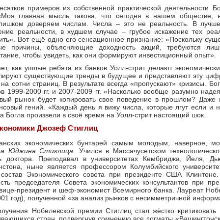
есятков примеров из собственной практической деятельности Б
Моя главная мысль такова, что сегодня в нашем обществе, 
ишком доверяем числам. Числа – это не реальность. В лучш
ние реальности, в худшем случае – грубое искажение тех реа
ть». Вот ещё одно его сенсационное признание: «Поскольку суще
ые причины, объясняющие доходность акций, требуются лиш
тание, чтобы увидеть, как они формируют инвестиционный опыт».
ет, как ушлые ребята из банков Уолл-стрит делают экономическ
олируют существующие тренды в будущее и представляют эту ци
 на сотни страниц. В результате всегда «пропускают» кризисы. Бог
в 1999-2000 гг. и 2007-2009 гг. «Насколько вообще разумно надеят
ый рынок будет копировать свое поведение в прошлом? Даже н
совый гений. «Каждый день я вижу числа, которые лгут если и н
ва Богла произвели в своё время на Уолл-стрит настоящий шок.
экономики Джозеф Стиглиц
анских экономических бунтарей самым молодым, наверное, мо
а Юджина Стиглица
. Учился в Массачусетском технологическо
ь доктора. Преподавал в университетах Кембриджа, Йеля, Дь
стона, ныне является профессором Колумбийского университе
 состав Экономического совета при президенте США Клинтоне. 
сть председателя Совета экономических консультантов при пр
 вице-президент и шеф-экономист Всемирного банка. Лауреат Но
001 год), полученной «за анализ рынков с несимметричной информ
олучения Нобелевской премии Стиглиц стал жёстко критиковать
вающихся стран, подвергнув сомнению все догматы «Вашингтонск