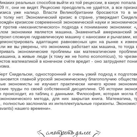
Никаких реальных способов выйти из той рецессии, в какую попала
9 гг., они не видят. Рецессию преодолеть не удаётся, а все призн
изиса уже налицо. Власти Великобритании бросаются то в м
о толку нет. Экономический кризис в стране, утверждает Скидел
рождён кризисом современной экономической науки и экономическ
т против «механистического» подхода к пониманию экономики: «
ом экономики является машина. Знаменитый американский эк
роил сложную гидравлическую машину с наносами и рычагами, ко
демонстрировать адаптацию равновесных цен на рынке к изме
ли же вы уверены, что экономика работает как машина, то тогда в
тривать экономические проблемы как математические проблем
машина, а живые люди (к тому же не homo economicus), то чрез
стов математикой в конечном счёте вредит - оно затрудняет пон
изма.
ерт Скидельски, односторонний и очень узкий подход к подготов
тановится главной угрозой экономическому благополучию общест
ые экономисты не изучают практически ничего кроме экономи
ские труды по своей собственной дисциплине. Об истории эконо
е происходит, из таблиц с данными. Философия, которая могла 
экономического метода, для них закрытая книга. Математика, т
, полностью заслонила их интеллектуальные горизонты. Экономис
savants) нашего времени».