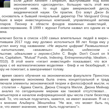
Если
Джон Кеннет Гэлбрейт,
выступивший под коне
экономического «диссидента», большую часть этой жи
научной ниве, то ещё один американский дисси
академической науки. Он практик. Его зовут
Джон Б
а, основатель и бывший генеральный директор
The Vanguard Grou
ейших в мире инвестиционных компаний, управляющей актива
лларов. Пионер в области фондов взаимных инвестиций,
инвестированию. В 1999 г. журнал Fortune назвал его одним из ч
века.
включил Богла в список «100 самых влиятельных людей в мире».
упившем 2017 году ему должно исполниться 88 лет. Когда ему 
пустил книгу под названием:
«Не верьте цифрам! Размышления 
 капитализме, «взаимных» фондах, индексном инв
льстве, идеализме и героях»
(John C. Bogle. Don't Count on It
ons, Capitalism, "Mutual" Funds, Indexing, Entrepreneurship, Idealism
2010). В этой книге «гигант инвестиций» показывает, что вся
аука с её математическими моделями - блеф и не безобидный; т
ру не помогает, а заморачивает голову.
 время своего обучения на экономическом факультете Принстона
авние времена экономика была очень концептуальной и трад
лючали элементы экономической теории и философской мысли, на
 столетия – Адама Смита, Джона Стюарта Милля, Джона Мейнарда
й анализ по сегодняшним меркам как таковой отсутствовал…
мпьютеров и началом информационной эры числа стали безоглядн
ой. То, что нельзя подсчитать, кажется, не имеет значения. Я не 
к мнению Альберта Эйнштейна: "Не все, что может быть под
се, что имеет значение, может быть подсчитано"».