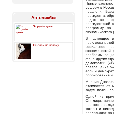
Примечательно,
реформ в России
правления Бара
президента, обр
Автоликбез
подготовке вт
президентской 
За рулём дамы...
программу по 
экономического р
В настоящее в
неоклассическо
Считаем по-новому
социальное не
экономической 
проблемы социа
фоне других стр
демократии («Е
превращение эко
если и демокра
лоббирование и т
Мнение Джозефа
отличается от 
задумываясь, пр
Одной из прич
Стиглица, являе
прогнозов исходя
таковы и никог
продолжают по-