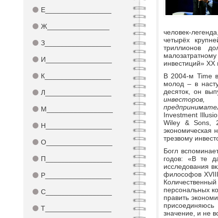
⚫
Е_________________
⚫
Ж________________
человек-легенд
четырёх крупн
⚫
З_________________
триллионов до
малозатратному 
⚫
И_________________
инвестиций» ХХ 
⚫
К_________________
В 2004-м Time 
молод – в наст
десяток, он вы
⚫
Л_________________
инвесторов,
предпринимате
⚫
М_________________
Investment Illusi
Wiley & Sons, 
⚫
Н_________________
экономическая н
трезвому инвесто
⚫
О_________________
Богл вспоминает
⚫
П_________________
годов: «В те д
исследования вк
философов XVIII
⚫
Р_________________
Количественны
персональных ко
⚫
С_________________
править экономик
присоединяюсь 
⚫
Т_________________
значение, и не в