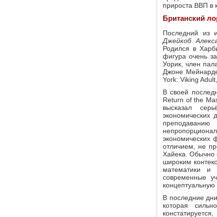
прироста ВВП в 
Британский ло
Последний из 
Джейкоб Алекс
Родился в Харб
фигура очень за
Уорик, член пал
Джоне Мейнарде 
York: Viking Adul
В своей последн
Return of the Ma
высказал серь
экономических д
преподаванию
непропорциона
экономических 
отличием, не п
Хайека. Обычно 
широким контекс
математики и 
современные уч
концептуальную 
В последние дни
которая сильн
констатируетс