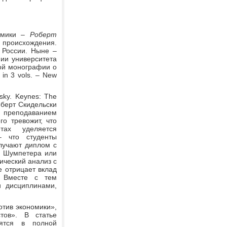
номики –
Роберт
 происхождения.
 России. Ныне –
ии университета
ной монографии о
in 3 vols. – New
sky. Keynes: The
Роберт Скидельски
 преподаванием
о тревожит, что
тах уделяется
– что студенты
лучают диплом с
, Шумпетера или
ический анализ с
е отрицает вклад
… Вместе с тем
 дисциплинами,
отив экономики»,
тов». В статье
дятся в полной