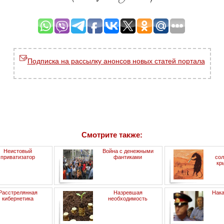
Подписка на рассылку анонсов новых статей портала
Смотрите также:
Неистовый
Война с денежными
приватизатор
фантиками
сол
кр
Расстрелянная
Назревшая
Нака
кибернетика
необходимость