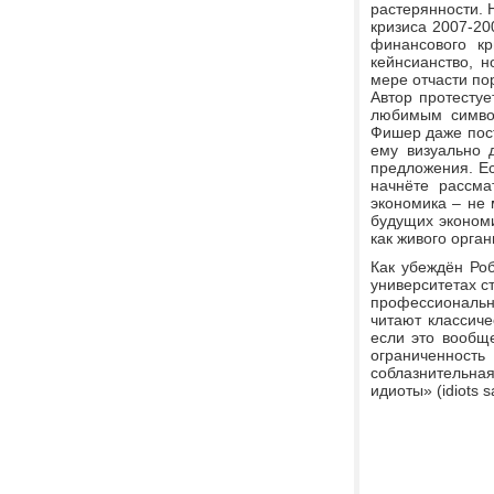
растерянности. 
кризиса 2007-200
финансового кр
кейнсианство, н
мере отчасти по
Автор протестуе
любимым символ
Фишер даже пост
ему визуально 
предложения. Ес
начнёте рассма
экономика – не 
будущих экономи
как живого орган
Как убеждён Роб
университетах с
профессиональн
читают классиче
если это вообщ
ограниченность 
соблазнительная
идиоты» (idiots 