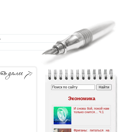
Экономика
И снова бой, покой нам
только снится… Ч.1
Фриганы: питаться на