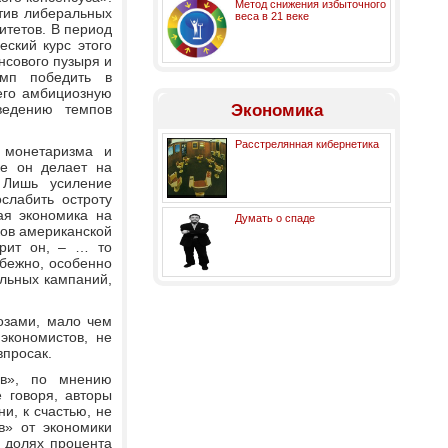
Метод снижения избыточного
тив либеральных
веса в 21 веке
итетов. В период
ский курс этого
нсового пузыря и
амп победить в
его амбициозную
ведению темпов
Экономика
Расстрелянная кибернетика
 монетаризма и
ке он делает на
 Лишь усиление
слабить остроту
ая экономика на
Думать о спаде
ков американской
ворит он, – … то
збежно, особенно
льных кампаний,
озами, мало чем
экономистов, не
просак.
ов», по мнению
 говоря, авторы
и, к счастью, не
в» от экономики
 долях процента