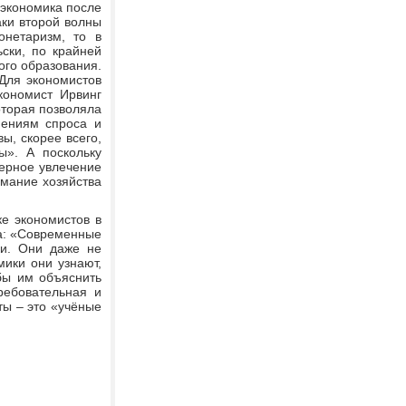
 экономика после
аки второй волны
онетаризм, то в
ьски, по крайней
ого образования.
Для экономистов
ономист Ирвинг
торая позволяла
нениям спроса и
ы, скорее всего,
ы». А поскольку
мерное увлечение
имание хозяйства
ке экономистов в
ва: «Современные
ки. Они даже не
мики они узнают,
бы им объяснить
ребовательная и
ты – это «учёные