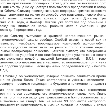
 что на протяжении последних пятнадцати лет он выступает про
. Для Стиглица не существует политических предпочтений и автор
ка Обамы Стиглиц последовательно подвергал критике экономиче
ащая внимание на то, что он способствует надуванию нового фина
орой волны финансового кризиса. Едва успел Дональд Тр
гонке 2016 года, а Джозеф Стиглиц уже поставил под сомнение 
созданию миллионов новых рабочих мест в Америке и до
оста до 4 процентов в год.
ремя Стиглиц выступает с критикой неограниченного рынка,
й экономической школы вообще. Особый акцент в своей крити
равенство, неизбежно порождаемое «рыночной экономикой».
роли государства может если не решить, то по крайней мере о
льной поляризации общества. Стиглиц считает, что американск
ан особенно ущербна и это неизбежно ведёт к уничтожению остат
сли экономика подобна здешней [американской. –
В.К.
], - го
номического неравенства в неравенство политическое почти неи
тия подобна здешней… если деньгами определяется ход избирате
. д.»).
 Стиглица об экономистах, которые привыкли заниматься прогн
мнения Джона Богла. Такие «астрологи» с учёными степенями 
оецируют прошлые тенденции на будущее и неизменно попадают в
ин прогностических провалов «профессиональных экономист
тся «гипотеза рационального экономического поведения». Иначе
т из того, что все люди уже превратились в homo economicus, а он
да таковыми не станут. Тем не менее 99 процентов «астролого
прежнему концентрировать внимание публики на десятых и сотых