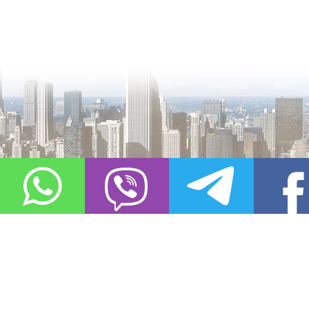
О проекте
Контакты
Copyright © 2011-2021, «
Город XXI века. Твоя записная книжка
». Все 
Использование материалов сайта в сети Интернет допустимо, пр
источник заимствования.
Обо всех замеченных нарушениях авторских прав на материалы, оп
info@gorod21veka.ru