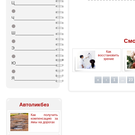
Ц_________________
⚫
Ч_________________
⚫
Ш________________
Смо
⚫
Э_________________
Как
восстановить
⚫
зрение
Ю_________________
⚫
Я_________________
«
‹
1
...
23
Автоликбез
Как получить
компенсацию за
ямы на дорогах