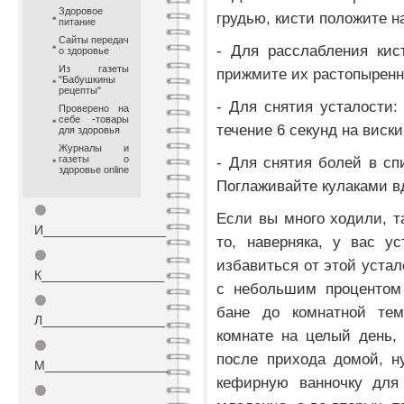
Здоровое
грудью, кисти положите н
питание
Сайты передач
- Для расслабления кис
о здоровье
Из газеты
прижмите их растопырен
"Бабушкины
рецепты"
- Для снятия усталости:
Проверено на
себе -товары
течение 6 секунд на виск
для здоровья
Журналы и
газеты о
- Для снятия болей в спи
здоровье online
Поглаживайте кулаками вд
⚫
Если вы много ходили, т
И_________________
то, наверняка, у вас у
⚫
избавиться от этой устал
К_________________
с небольшим процентом 
⚫
бане до комнатной тем
Л_________________
комнате на целый день,
⚫
после прихода домой, н
М_________________
кефирную ванночку для 
⚫