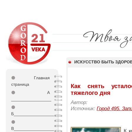
ИСКУССТВО БЫТЬ ЗДОР
⚫
Главная
страница
Как снять устал
тяжелого дня
⚫
А
_________________
Автор:
⚫
Источник:
Город 495. Зап
Б_________________
⚫
В_________________
К к