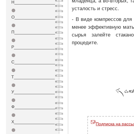
младенца, а во-вторых, т
Н_________________
усталость и стресс.
⚫
О_________________
- В виде компрессов для
⚫
менее эффективную мать-
П_________________
сырья залейте стакан
⚫
процедите.
Р_________________
⚫
С_________________
⚫
Т_________________
⚫
У_________________
⚫
Ф_________________
⚫
Х_________________
Подписка на рассы
⚫