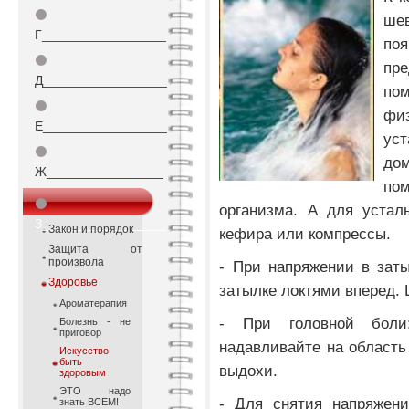
⚫
шев
Г_________________
по
⚫
пр
Д_________________
по
⚫
фи
Е_________________
уст
⚫
дом
Ж________________
по
⚫
организма. А для устал
З_________________
Закон и порядок
кефира или компрессы.
Защита от
произвола
- При напряжении в заты
Здоровье
затылке локтями вперед. 
Ароматерапия
- При головной боли
Болезнь - не
приговор
надавливайте на область
Искусство
быть
выдохи.
здоровым
ЭТО надо
- Для снятия напряжени
знать ВСЕМ!