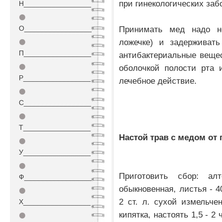
при гинекологических заб
Н_________________
⚫
О_________________
Принимать мед надо н
ложечке) и задерживать
⚫
П_________________
антибактериальные веще
⚫
оболочкой полости рта 
Р_________________
лечебное действие.
⚫
С_________________
⚫
Т_________________
Настой трав с медом от
⚫
У_________________
⚫
Приготовить сбор: ал
Ф_________________
обыкновенная, листья - 4
⚫
2 ст. л. сухой измельче
Х_________________
кипятка, настоять 1,5 - 2 
⚫