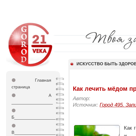
ИСКУССТВО БЫТЬ ЗДОР
⚫
Главная
страница
Как лечить мёдом пр
⚫
А
Автор:
_________________
Источник:
Город 495. Зап
⚫
Б_________________
⚫
Как 
В_________________
и 