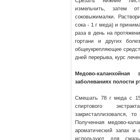
Срезать нижние лист
измельчить, затем 
соковыжималки. Раствор
сока - 1 г меда) и приним
раза в день на протяжен
гортани и других болез
общеукрепляющее средств
дней перерыва, курс лече
Медово-каланхойная
заболеваниях полости рт
Смешать 78 г меда с 15
спиртового экстр
закристаллизовался, то
Полученная медово-кала
ароматический запах и 
используют для смазы