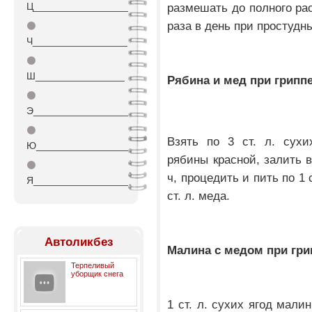
Ц_________________
размешать до полного рас
раза в день при простудн
⚫
Ч_________________
⚫
Ш________________
Рябина и мед при гриппе
⚫
Э_________________
⚫
Взять по 3 ст. л. сухи
Ю_________________
рябины красной, залить в
⚫
ч, процедить и пить по 1 
Я_________________
ст. л. меда.
Автоликбез
Малина с медом при гри
Терпеливый
уборщик снега
1 ст. л. сухих ягод мали