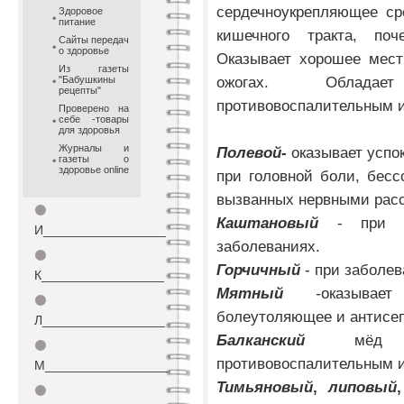
сердечноукрепляющее ср
Здоровое
питание
кишечного тракта, по
Сайты передач
о здоровье
Оказывает хорошее мест
Из газеты
ожогах. Обладае
"Бабушкины
рецепты"
противовоспалительным и
Проверено на
себе -товары
для здоровья
Журналы и
Полевой-
оказывает успо
газеты о
здоровье online
при головной боли, бесс
вызванных нервными рас
⚫
Каштановый
- при ж
И_________________
заболеваниях.
⚫
Горчичный
- при заболе
К_________________
Мятный
-
оказывае
⚫
болеутоляющее и антисеп
Л_________________
Балканский
мёд 
⚫
противовоспалительным 
М_________________
Тимьяновый
,
липовый
⚫