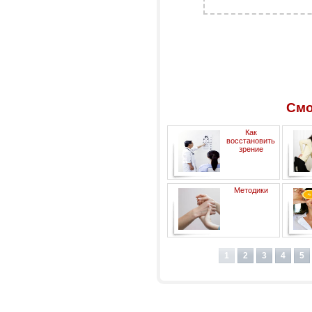
Смо
Как
восстановить
зрение
Неп
Методики
вы
н
восстановления после
ст
инсульта. Восстановление
(
1
2
3
4
5
кисти и пальцев