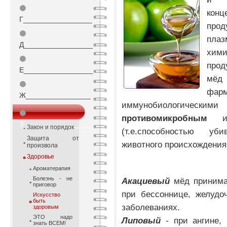
⚫
конц
Г_________________
прод
⚫
плаз
Д_________________
хим
⚫
прод
Е_________________
мё
⚫
фа
Ж________________
иммунобиологическими
⚫
противомикробным
З_________________
Закон и порядок
(т.е.способностью уб
Защита от
животного происхождения 
произвола
Здоровье
Ароматерапия
Болезнь - не
Акациевый
мёд принима
приговор
при бессоннице, желудо
Искусство
быть
заболеваниях.
здоровым
ЭТО надо
Липовый
- при ангине, 
знать ВСЕМ!