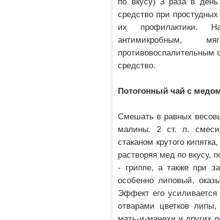
по вкусу) 3 раза в ден
средство при простудных 
их профилактики. Н
антимикробным, мя
противовоспалительным с
средство.
Потогонный чай с медом
Смешать в равных весовы
малины. 2 ст. л. смес
стаканом крутого кипятка,
растворяя мед по вкусу, по
- гриппе, а также при з
особенно липовый, оказы
Эффект его усиливается 
отварами цветков липы,
мать-и-мачехи и других л