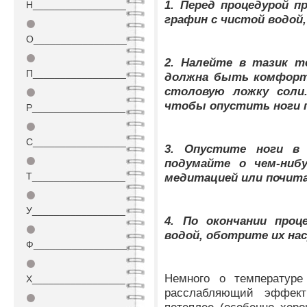
1. Перед процедурой 
Н_________________
графин с чистой водой
⚫
О_________________
⚫
2. Налейте в тазик 
П_________________
должна быть комфортн
столовую ложку соли
⚫
чтобы опустить ноги 
Р_________________
⚫
С_________________
3. Опустите ноги в 
⚫
подумайте о чем-ниб
Т_________________
медитацией или почит
⚫
У_________________
4. По окончании про
⚫
водой, оботрите их нас
Ф_________________
⚫
Немного о температуре
Х_________________
расслабляющий эффек
⚫