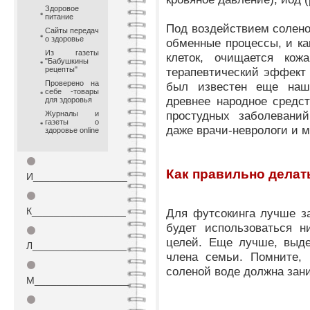
Здоровое
питание
Под
воздействием солено
Сайты передач
о здоровье
обменные
процессы, и ка
Из газеты
клеток, очищается
кож
"Бабушкины
рецепты"
терапевтический эффект
Проверено на
был известен еще наш
себе -товары
древнее народное
средс
для здоровья
простудных заболеваний
Журналы и
газеты о
даже
врачи-неврологи и 
здоровье online
⚫
Как правильно делат
И_________________
⚫
К_________________
Для футсокинга лучше з
будет
использоваться н
⚫
целей. Еще
лучше, выде
Л_________________
члена семьи.
Помните, 
⚫
соленой воде должна
зан
М_________________
⚫