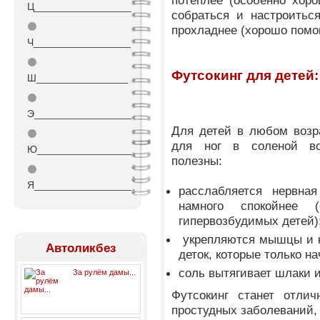
потеплее (особенно хор
Ц_________________
собраться и настроитьс
⚫
прохладнее (хорошо помог
Ч_________________
⚫
Футсокинг для детей:
Ш________________
⚫
Э_________________
Для детей в любом возр
⚫
для ног в соленой во
Ю_________________
полезны:
⚫
Я_________________
расслабляется нервна
намного спокойнее 
гипервозбудимых детей)
укрепляются мышцы и ко
Автоликбез
деток, которые только н
соль вытягивает шлаки и
За рулём дамы...
Футсокинг станет отли
простудных заболеваний,