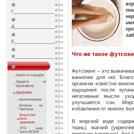
вз
⚫
по
Г_________________
не
⚫
им
Д_________________
пр
за
⚫
Е_________________
⚫
Что же такое футсок
Ж________________
⚫
Футсокинг – это вымачива
З_________________
Закон и порядок
ванночки для ног.
Благо
Защита от
организм известно многи
произвола
ощущения после купан
Здоровье
негативные мысли ухо
Ароматерапия
улучшается сон.
Мор
Болезнь - не
избавления от многих бол
приговор
Искусство
быть
В
морской воде содер
здоровым
ткань), магний
(укрепля
ЭТО надо
знать ВСЕМ!
кровяное давление), йод