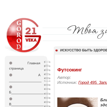
ИСКУССТВО БЫТЬ ЗДОР
⚫
Главная
страница
Футсокинг
⚫
А
Автор:
_________________
Источник:
Город 495. Зап
⚫
Б_________________
⚫
Бл
В_________________
здо