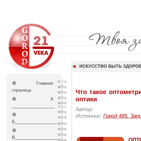
ИСКУССТВО БЫТЬ ЗДОР
⚫
Главная
страница
Что такое оптометр
оптики
⚫
А
_________________
Автор:
⚫
Источник:
Город 495. Зап
Б_________________
⚫
В_________________
ОПТ