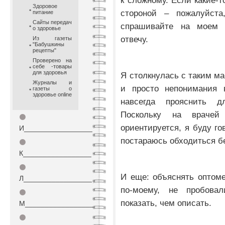
к сложному. Если какие-
Здоровое
стороной – пожалуйст
питание
Сайты передач
спрашивайте на моем 
о здоровье
отвечу.
Из газеты
"Бабушкины
рецепты"
Проверено на
себе -товары
для здоровья
Я столкнулась с таким м
Журналы и
и просто непонимания 
газеты о
здоровье online
навсегда прояснить 
Поскольку на врачей
⚫
ориентируется, я буду г
И_________________
постараюсь обходиться б
⚫
К_________________
⚫
И еще: объяснять оптом
Л_________________
по-моему, не пробовал
⚫
показать, чем описать.
М_________________
⚫