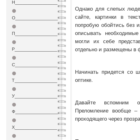
Н_________________
Однако для слепых люде
⚫
сайте, картинки в тек
О_________________
попробую обойтись без и
⚫
описывать необходимые
П_________________
могли их себе предста
⚫
отдельно и размещены в 
Р_________________
⚫
С_________________
Начинать придется со ш
⚫
оптике.
Т_________________
⚫
У_________________
Давайте вспомним о
⚫
Преломление вообще – 
Ф_________________
проходящего через прозр
⚫
Х_________________
⚫