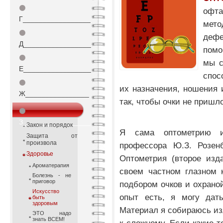
⚫
офт
Г_________________
мет
⚫
деф
Д_________________
помо
⚫
мы с
Е_________________
спос
⚫
их назначения, ношения и
Ж________________
так, чтобы очки не пришл
⚫
З_________________
Закон и порядок
Я сама оптометрию и
Защита от
произвола
профессора Ю.З. Розенб
Здоровье
Оптометрия (второе изд
Ароматерапия
своем частном глазном 
Болезнь - не
приговор
подбором очков и охраной
Искусство
опыт есть, я могу дать
быть
здоровым
Материал я собираюсь изл
ЭТО надо
знать ВСЕМ!