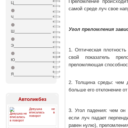
Преломление происходит
Ц_________________
самой среде луч свое нап
⚫
Ч_________________
⚫
Угол преломления зави
Ш________________
⚫
Э_________________
1. Оптическая плотность
⚫
свой показатель пре
Ю_________________
преломляющая способнос
⚫
Я_________________
2. Толщина среды: чем 
больше его отклонение от
Автоликбез
Девушка не
3. Угол падения: чем он
вписалась в
поворот
если луч падает перпенд
равен нулю), преломления