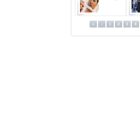
«
‹
1
2
3
4