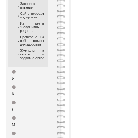
Здоровое
питание
Сайты передач
о здоровье
Из газеты
"Бабушкины
рецепты"
Проверено на
себе -товары
для здоровья
Журналы и
газеты о
здоровье online
⚫
И_________________
⚫
К_________________
⚫
Л_________________
⚫
М_________________
⚫