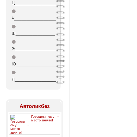
Ц_________________
⚫
Ч_________________
⚫
Ш________________
⚫
Э_________________
⚫
Ю_________________
⚫
Я_________________
Автоликбез
Говорили ему -
место занято!