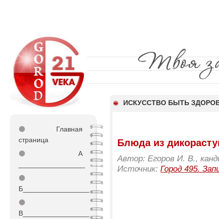
ИСКУССТВО БЫТЬ ЗДОР
⚫
Главная
страница
Блюда из дикорасту
⚫
А
Автор: Егоров И. В., кан
_________________
Источник:
Город 495. Зап
⚫
Б_________________
⚫
В_________________