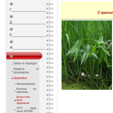
⚫
Г_________________
Стрело
⚫
Д_________________
⚫
Е_________________
⚫
Ж________________
⚫
З_________________
Закон и порядок
Защита от
произвола
Здоровье
Ароматерапия
Болезнь - не
приговор
Искусство
быть
здоровым
ЭТО надо
знать ВСЕМ!