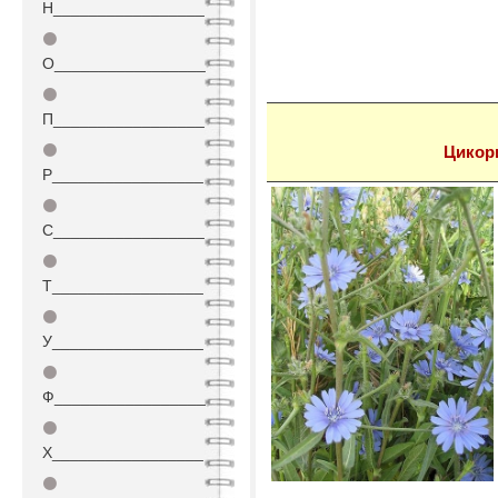
Н_________________
⚫
О_________________
⚫
П_________________
⚫
Цикор
Р_________________
⚫
С_________________
⚫
Т_________________
⚫
У_________________
⚫
Ф_________________
⚫
Х_________________
⚫