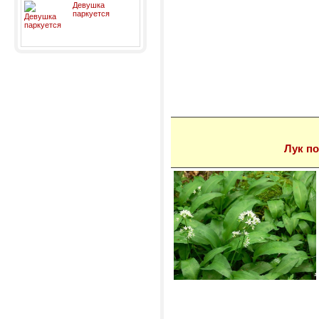
Девушка
паркуется
Лук п