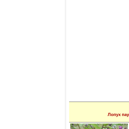
Лопух па