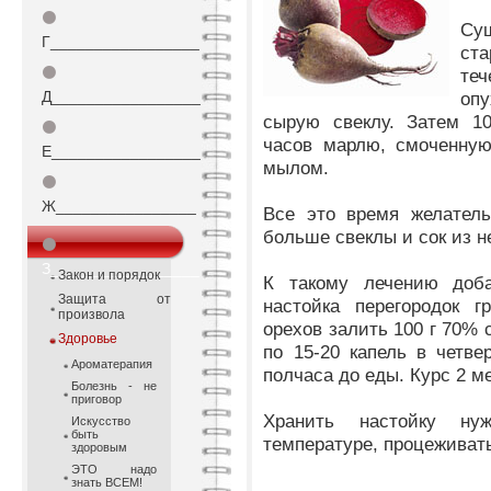
⚫
Су
Г_________________
ста
⚫
те
Д_________________
оп
сырую свеклу. Затем 10
⚫
часов марлю, смоченную
Е_________________
мылом.
⚫
Ж________________
Все это время желатель
больше свеклы и сок из н
⚫
З_________________
Закон и порядок
К такому лечению доба
Защита от
настойка перегородок г
произвола
орехов залить 100 г 70% 
Здоровье
по 15-20 капель в четве
Ароматерапия
полчаса до еды. Курс 2 м
Болезнь - не
приговор
Хранить настойку ну
Искусство
быть
температуре, процеживать
здоровым
ЭТО надо
знать ВСЕМ!