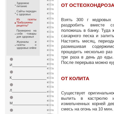
Здоровое
ОТ ОСТЕОХОНДРОЗ
питание
Сайты передач
о здоровье
Взять 300 г кедровых 
Из газеты
"Бабушкины
раздробить вместе с
рецепты"
положишь в банку. Туда 
Проверено на
себе -товары
сахарного песка и залить
для здоровья
Настоять месяц, период
Журналы и
газеты о
размешивая содержим
здоровье online
процедить несколько раз
три раза в день до еды.
⚫
После перерыва можно ку
И_________________
⚫
К_________________
ОТ КОЛИТА
⚫
Л_________________
Существует оригинально
⚫
вылить в кастрюлю и
М_________________
измельченных корней де
смесь на огонь на 10 мин.
⚫