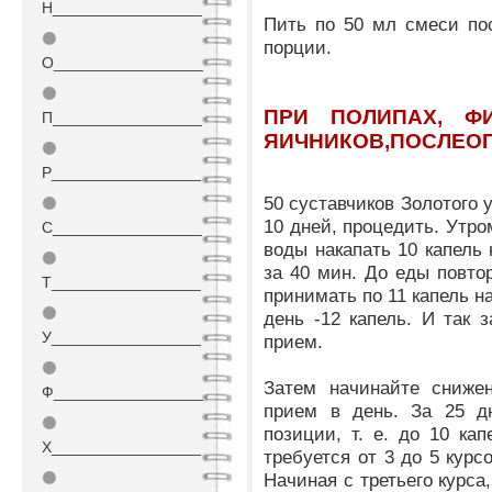
Н_________________
Пить по 50 мл смеси по
⚫
порции.
О_________________
⚫
ПРИ ПОЛИПАХ, Ф
П_________________
ЯИЧНИКОВ,ПОСЛЕО
⚫
Р_________________
50 суставчиков Золотого у
⚫
10 дней, процедить. Утро
С_________________
воды накапать 10 капель 
⚫
за 40 мин. До еды повто
Т_________________
принимать по 11 капель н
⚫
день -12 капель. И так 
У_________________
прием.
⚫
Затем начинайте сниже
Ф_________________
прием в день. За 25 д
⚫
позиции, т. е. до 10 ка
Х_________________
требуется от 3 до 5 курс
⚫
Начиная с третьего курса