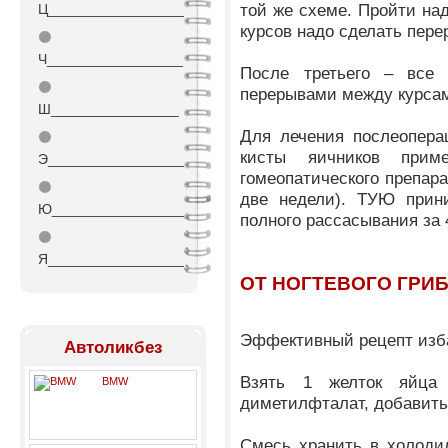
той же схеме. Пройти над
Ц_________________
курсов надо сделать пере
⚫
Ч_________________
После третьего – все
⚫
перерывами между курсам
Ш________________
Для лечения послеопера
⚫
кисты яичников прим
Э_________________
гомеопатического препара
⚫
две недели). ТУЮ прин
Ю_________________
полного рассасывания за 
⚫
Я_________________
ОТ НОГТЕВОГО ГРИ
Эффективный рецепт изба
Автоликбез
Взять 1 желток яйца
BMW
диметилфталат
, добавит
Смесь хранить в холоди