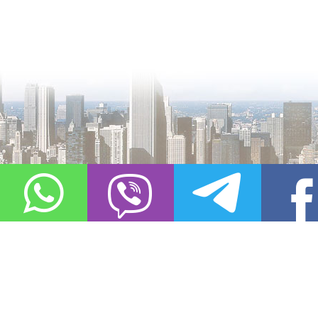
О проекте
Контакты
Copyright © 2011-2021, «
Город XXI века. Твоя записная книжка
». Все 
Использование материалов сайта в сети Интернет допустимо, пр
источник заимствования.
Обо всех замеченных нарушениях авторских прав на материалы, оп
info@gorod21veka.ru