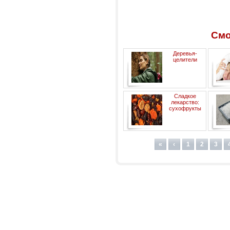
Смо
Деревья-
целители
Сладкое
лекарство:
сухофрукты
«
‹
1
2
3