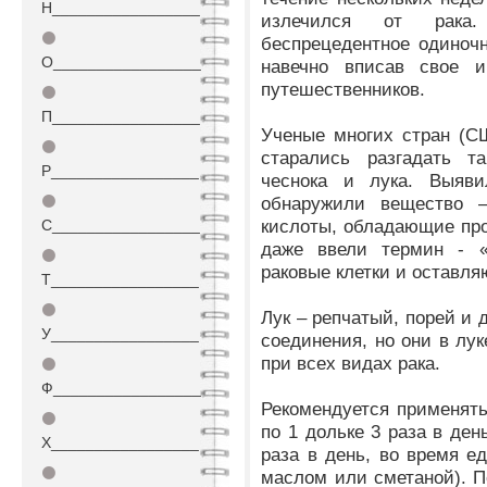
Н_________________
излечился от рака
⚫
беспрецедентное одиночн
О_________________
навечно вписав свое и
путешественников.
⚫
П_________________
Ученые многих стран (СШ
⚫
старались разгадать та
Р_________________
чеснока и лука. Выяви
⚫
обнаружили вещество 
кислоты, обладающие пр
С_________________
даже ввели термин - «
⚫
раковые клетки и оставл
Т_________________
⚫
Лук – репчатый, порей и 
У_________________
соединения, но они в лу
при всех видах рака.
⚫
Ф_________________
Рекомендуется применять
⚫
по 1 дольке 3 раза в ден
Х_________________
раза в день, во время е
⚫
маслом или сметаной). П