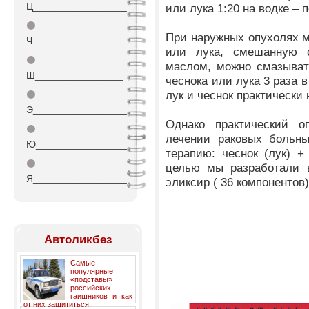
Ц_________________
или лука 1:20 на водке – 
⚫
При наружных опухолях м
Ч_________________
или лука, смешанную 
⚫
маслом, можно смазыват
Ш________________
чеснока или лука 3 раза 
лук и чеснок практически
⚫
Э_________________
Однако практический о
⚫
лечении раковых больн
Ю_________________
терапию: чеснок (лук) +
⚫
целью мы разработали в
Я_________________
эликсир ( 36 компонентов)
Автоликбез
Самые
популярные
«подставы»
российских
гаишников и как
от них защититься.