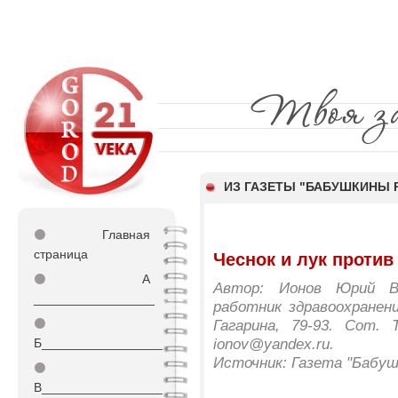
ИЗ ГАЗЕТЫ "БАБУШКИНЫ 
⚫
Главная
страница
Чеснок и лук против 
⚫
А
Автор: Ионов Юрий Ва
_________________
работник здравоохранения
⚫
Гагарина, 79-93. Сот. Т
ionov@yandex.ru.
Б_________________
Источник: Газета "Бабу
⚫
В_________________