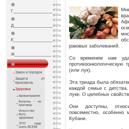
⚫
Мне
Г_________________
вр
⚫
Аф
Д_________________
ос
мн
⚫
обс
Е_________________
раковых заболеваний.
⚫
Ж________________
Со временем нам уда
противоонкологическую т
⚫
(или лук).
З_________________
Закон и порядок
Защита от
Эта триада была обязате
произвола
каждой семье с детства.
Здоровье
луке. О целебных свойств
Ароматерапия
Болезнь - не
приговор
Они доступны, относи
Искусство
повсеместно, особенно 
быть
Кубани.
здоровым
ЭТО надо
знать ВСЕМ!