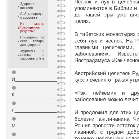
Чеснок и лук в целебны
Здоровое
упоминаются в Библии и 
питание
до нашей эры уже шир
Сайты передач
о здоровье
целях.
Из газеты
"Бабушкины
рецепты"
В тибетских монастырях
Проверено на
себя лук и чеснок. На 
себе -товары
для здоровья
главными целителями,
Журналы и
заболеваниях. Извес
газеты о
здоровье online
Нострадамуса «Как чесно
⚫
Австрийский целитель Ру
И_________________
курс лечения от рака» утв
⚫
«Рак, лейкемия и др
К_________________
заболевания можно лечит
⚫
Л_________________
И предложил для этих це
болезни англичанина Чи
⚫
Решив провести остаток 
М_________________
лавиной, с трудом доб
⚫
течение нескольких неде