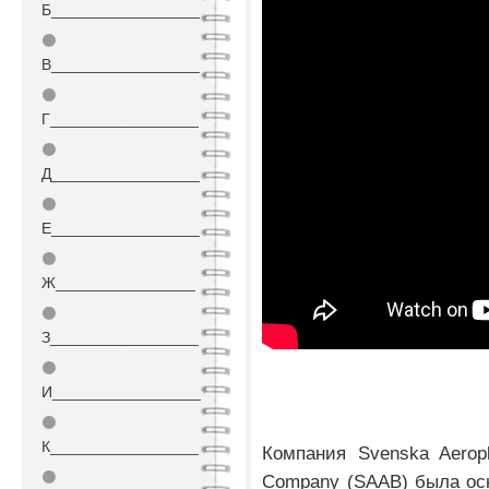
Б_________________
⚫
В_________________
⚫
Г_________________
⚫
Д_________________
⚫
Е_________________
⚫
Ж________________
⚫
З_________________
⚫
И_________________
⚫
К_________________
Компания Svenska Aeropl
⚫
Company (SAAB) была осн