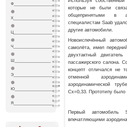
Используя собственный 
Ф_________________
которые не были связ
⚫
общепринятыми в ав
Х_________________
специалистам Saab удало
⚫
другие автомобили.
Ц_________________
Новоиспечённый автом
⚫
Ч_________________
самолёта, имел передни
⚫
двухтактный двигатель
Ш________________
пассажирского салона. 
⚫
концепт отличался не т
Э_________________
отменной аэродина
⚫
аэродинамической труб
Ю_________________
Сх=0,33. Прототипу было 
⚫
Я_________________
Первый автомобиль S
впечатляющими аэродина