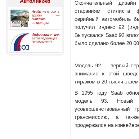
Автоликбез
Окончательный дизайн
стараниям стилиста 
Чтобы не строить
дороги —
серийный автомобиль бы
гжатские
вездеходы
получил индекс 92 (инд
Выпускался Saab 92 вплот
Информация для
автовладельцев.
ВНИМАНИЕ!
было сделано более 20 0
Модель 92 — первый сер
внимание к этой шведс
тиражом в 20 тысяч экзем
В 1955 году Saab обно
модель 93. Новый 
усовершенствованный т
трансмиссию, а такж
продержался на конвейере