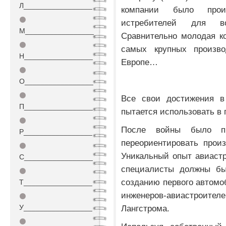
Л_________________
компании было прои
⚫
истребителей для в
М_________________
Сравнительно молодая к
⚫
самых крупных произво
Н_________________
Европе…
⚫
О_________________
⚫
Все свои достижения в
П_________________
пытается использовать в
⚫
После войны было п
Р_________________
переориентировать прои
⚫
Уникальный опыт авиаст
С_________________
специалисты должны бы
⚫
созданию первого автомо
Т_________________
инженеров-авиастроит
⚫
У_________________
Лангстрома.
⚫