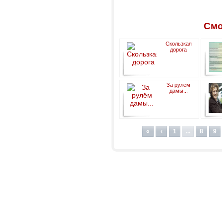
Смо
Скользкая
дорога
За рулём
дамы...
«
‹
1
...
8
9