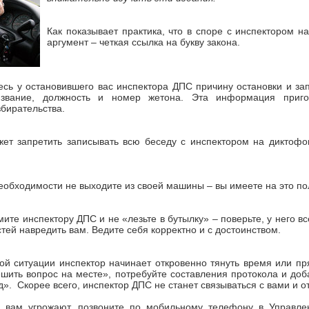
Как показывает практика, что в споре с инспектором 
аргумент – четкая ссылка на букву закона.
есь у остановившего вас инспектора ДПС причину остановки и за
звание, должность и номер жетона. Эта информация приго
бирательства.
жет запретить записывать всю беседу с инспектором на диктофо
необходимости не выходите из своей машины – вы имеете на это по
мите инспектору ДПС и не «лезьте в бутылку» – поверьте, у него в
тей навредить вам. Ведите себя корректно и с достоинством.
ной ситуации инспектор начинает откровенно тянуть время или п
шить вопрос на месте», потребуйте составления протокола и доб
». Скорее всего, инспектор ДПС не станет связываться с вами и от
 вам угрожают, позвоните по мобильному телефону в Управле