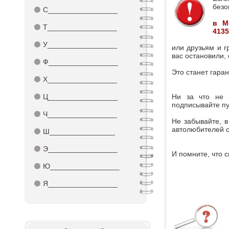
безо
⚫
С_________________
в М
⚫
Т_________________
4135
⚫
У_________________
или друзьям и г
вас остановили,
⚫
Ф_________________
Это станет гара
⚫
Х_________________
⚫
Ц_________________
Ни за что не 
подписывайте пу
⚫
Ч_________________
Не забывайте, в
автолюбителей с
⚫
Ш________________
⚫
Э_________________
И помните, что 
⚫
Ю_________________
⚫
Я_________________