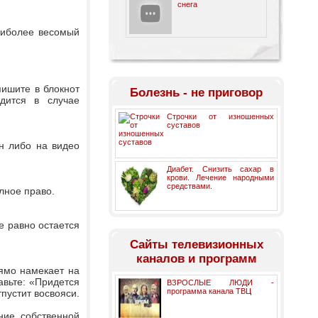
снега
наиболее весомый
пишите в блокнот
Болезнь - не приговор
дится в случае
Строчки от изношенных
суставов
н либо на видео
Диабет. Снизить сахар в
крови. Лечение народными
средствами.
лное право.
се равно остается
Cайты телевизионных
каналов и программ
рямо намекает на
авьте: «Придется
ВЗРОСЛЫЕ ЛЮДИ -
программа канала ТВЦ
пустит восвояси.
ние собственной