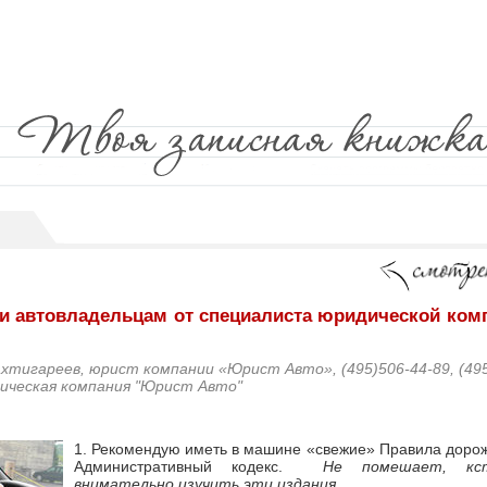
и автовладельцам от специалиста юридической ком
хтигареев, юрист компании «Юрист Авто», (495)506-44-89, (495
ическая компания "Юрист Авто"
1. Рекомендую иметь в машине «свежие» Правила доро
Административный кодекс.
Не помешает, кст
внимательно изучить эти издания.