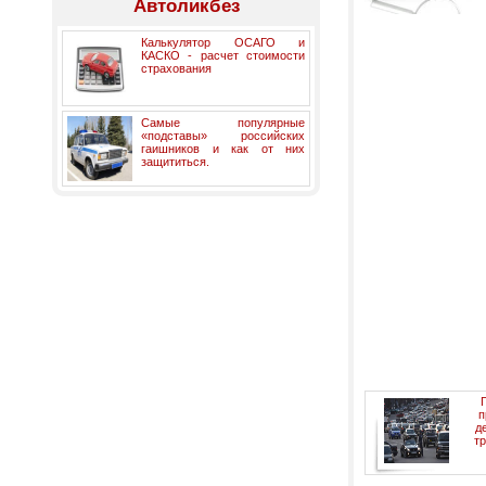
Автоликбез
Калькулятор ОСАГО и
КАСКО - расчет стоимости
страхования
Самые популярные
«подставы» российских
гаишников и как от них
защититься.
п
д
тр