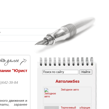
пании "Юрист
Автоликбез
)642-39-84
Звёздное авто
жного движения и
ати, заранее
Терпеливый уборщик