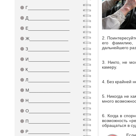
⚫
Г_________________
⚫
Д_________________
⚫
Е_________________
2. Поинтересуйт
⚫
Ж________________
его фамилию, 
дальнейшего раз
⚫
З_________________
⚫
И_________________
3. Никто, не мо
камеру.
⚫
К_________________
⚫
Л_________________
4. Без крайней 
⚫
М_________________
5. Никогда не ха
⚫
Н_________________
много возможнос
⚫
О_________________
6. Когда в спор
возможность «ре
⚫
П_________________
обращаться в суд
⚫
Р_________________
Если