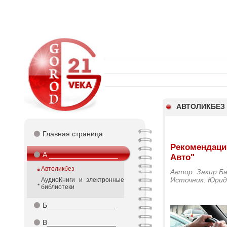
АВТОЛИКБЕЗ
⚫
Главная страница
Рекомендаци
⚫
А _________________
Авто"
Автоликбез
Автор: Закир Ба
Источник: Юрид
АудиоКниги и электронные
библиотеки
⚫
Б_________________
⚫
В_________________