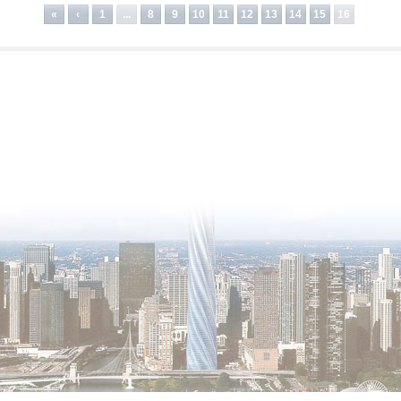
«
‹
1
...
8
9
10
11
12
13
14
15
16