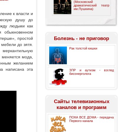
(Московский
драматический театр
им.Пушкина)
ление к власти и
ческую душу до
ежду людьми как
и обыкновенном
Болезнь - не приговор
стерше», простой
 мебели до зятя.
Рак толстой кишки
ю меркантильную
, меняется мода,
менным желанием
ла написана эта
ЗПР и аутизм - взгляд
биоэнерголога
Cайты телевизионных
каналов и программ
ПОКА ВСЕ ДОМА - передача
Первого канала