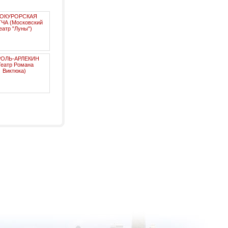
ОКУРОРСКАЯ
ЧА (Московский
еатр "Луны")
РОЛЬ-АРЛЕКИН
Театр Романа
Виктюка)