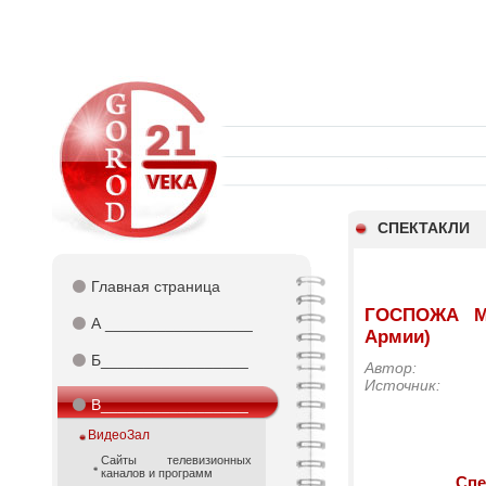
СПЕКТАКЛИ
⚫
Главная страница
ГОСПОЖА МИ
⚫
А _________________
Армии)
⚫
Б_________________
Автор:
Источник:
⚫
В_________________
ВидеоЗал
Cайты телевизионных
каналов и программ
Спе