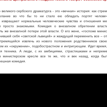
великого сербского драматурга - это «вечная» история: как стрем
елание во что бы то ни стало ею обладать портят челове
, извращают нормальные человеческие чувства и отношения м
 и просто знакомыми. Комедия о внезапном обретении власт
ль же внезапной потери этой власти. О его жене, «госпоже мини
ившей себя «светской львицей» и жаждущей переменить все – от
тремящейся извлечь из нового положения родственников сво
сем их «окружении», подобострастном и интригующем. Идет время
ся техника. А люди, с их амбициями, страстишками и непре
в министерском кресле все те же, что и век назад, когда бы
мешная комедия.