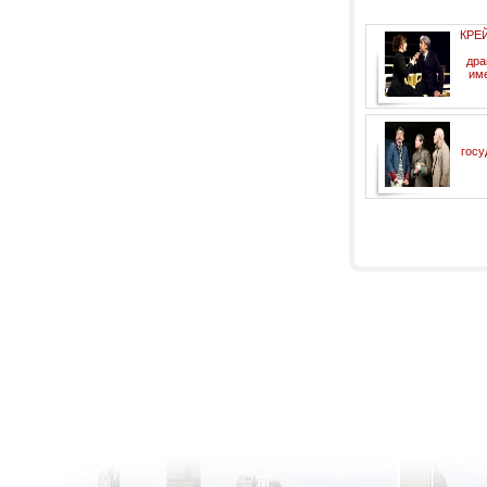
КРЕ
дра
им
госу