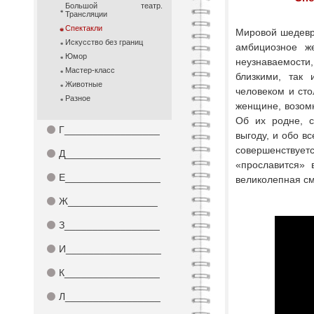
Большой театр.
Трансляции
Спектакли
Мировой шедевр 
Искусство без границ
амбициозное ж
Юмор
неузнаваемости
Мастер-класс
близкими, так
Животные
человеком и сто
Разное
женщине, возомн
Об их родне, с
⚫
Г_________________
выгоду, и обо в
совершенствует
⚫
Д_________________
«прославится» 
⚫
Е_________________
великолепная с
⚫
Ж________________
⚫
З_________________
⚫
И_________________
⚫
К_________________
⚫
Л_________________