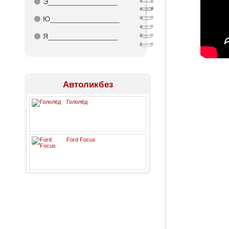
⚫
Э_________________
⚫
Ю_________________
⚫
Я_________________
Автоликбез
Гололёд
Ford Focus