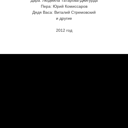
Дара: Людмила Татарова-Джигурда
Пера: Юрий Комиссаров
Дядя Васа: Виталий Стремовский
и другие
2012 год