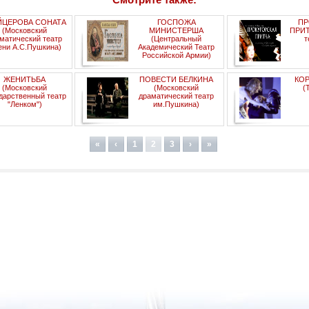
ЙЦЕРОВА СОНАТА
ГОСПОЖА
ПР
(Московский
МИНИСТЕРША
ПРИТ
матический театр
(Центральный
т
ени А.С.Пушкина)
Академический Театр
Российской Армии)
ЖЕНИТЬБА
ПОВЕСТИ БЕЛКИНА
КО
(Московский
(Московский
(
дарственный театр
драматический театр
"Ленком")
им.Пушкина)
«
‹
1
2
3
›
»