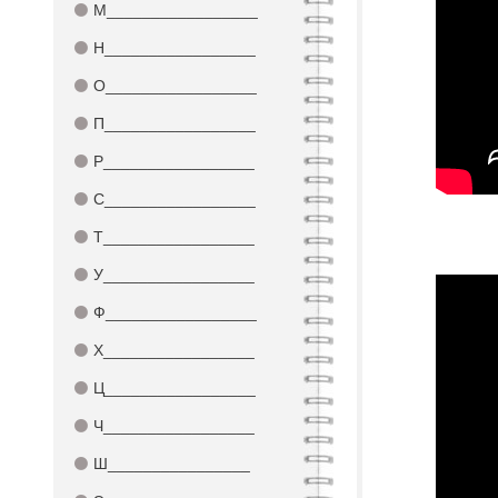
⚫
М_________________
⚫
Н_________________
⚫
О_________________
⚫
П_________________
⚫
Р_________________
⚫
С_________________
⚫
Т_________________
⚫
У_________________
⚫
Ф_________________
⚫
Х_________________
⚫
Ц_________________
⚫
Ч_________________
⚫
Ш________________