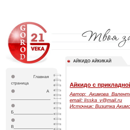
АЙКИДО АЙКИКАЙ
⚫
Главная
страница
Айкидо с прикладно
⚫
А
Автор: Акимова Валенти
_________________
email: lisska_v@mail.ru
⚫
Источник:
Визитка Акимо
Б_________________
⚫
В_________________