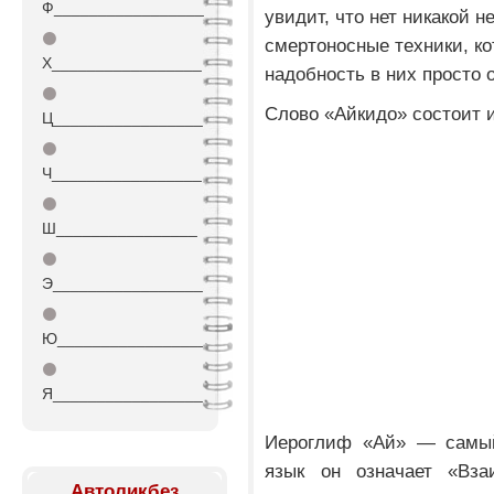
Ф_________________
увидит, что нет никакой 
⚫
смертоносные техники, ко
Х_________________
надобность в них просто о
⚫
Слово «Айкидо» состоит 
Ц_________________
⚫
Ч_________________
⚫
Ш________________
⚫
Э_________________
⚫
Ю_________________
⚫
Я_________________
Иероглиф «Ай» — самый
язык он означает «Вза
Автоликбез