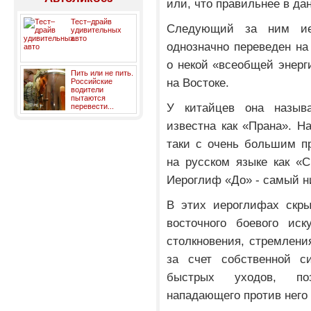
или, что правильнее в да
Тест–драйв
Следующий за ним ие
удивительных
авто
однозначно переведен на
о некой «всеобщей энерг
Пить или не пить.
на Востоке.
Российские
водители
пытаются
У китайцев она назыв
перевести...
известна как «Прана». Н
таки с очень большим п
на русском языке как «
Иероглиф «До» - самый н
В этих иероглифах скры
восточного боевого иск
столкновения, стремлени
за счет собственной с
быстрых уходов, по
нападающего против него 