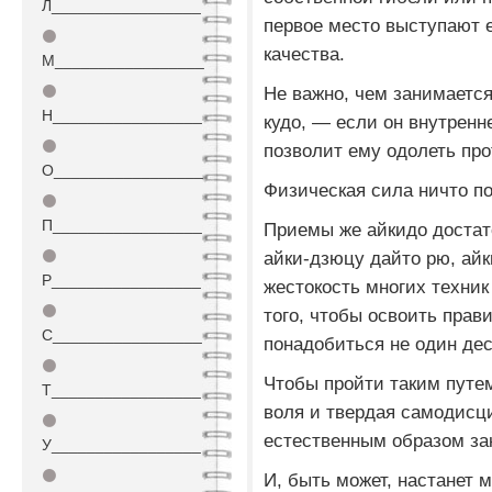
Л_________________
первое место выступают 
⚫
качества.
М_________________
⚫
Не важно, чем занимается
Н_________________
кудо, — если он внутренн
⚫
позволит ему одолеть про
О_________________
Физическая сила ничто по
⚫
П_________________
Приемы же айкидо достат
⚫
айки-дзюцу дайто рю, ай
Р_________________
жестокость многих техник
⚫
того, чтобы освоить прав
С_________________
понадобиться не один дес
⚫
Чтобы пройти таким путе
Т_________________
воля и твердая самодисц
⚫
естественным образом зак
У_________________
⚫
И, быть может, настанет м