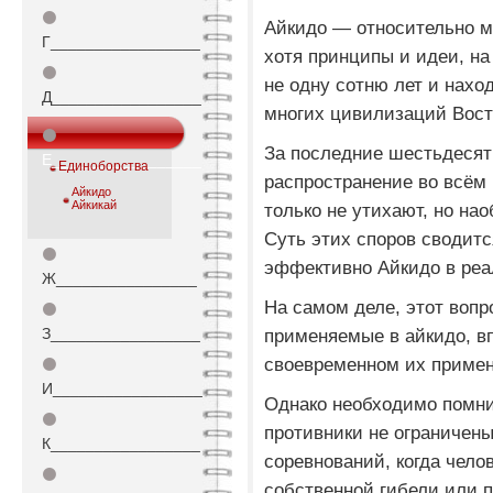
⚫
Айкидо — относительно м
Г_________________
хотя принципы и идеи, на
⚫
не одну сотню лет и нахо
Д_________________
многих цивилизаций Вост
⚫
За последние шестьдесят
Е_________________
Единоборства
распространение во всём 
Айкидо
Айкикай
только не утихают, но на
Суть этих споров сводитс
⚫
эффективно Айкидо в реа
Ж________________
На самом деле, этот вопр
⚫
З_________________
применяемые в айкидо, в
своевременном их приме
⚫
И_________________
Однако необходимо помнит
⚫
противники не ограничен
К_________________
соревнований, когда чело
⚫
собственной гибели или 