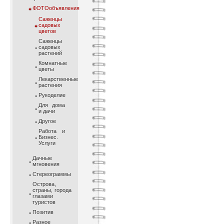
ФОТОобъявления
Саженцы
садовых
цветов
Саженцы
садовых
растений
Комнатные
цветы
Лекарственные
растения
Рукоделие
Для дома
и дачи
Другое
Работа и
Бизнес.
Услуги
Дачные
мгновения
Стереограммы
Острова,
страны, города
глазами
туристов
Позитив
Разное