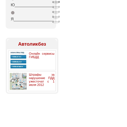
Ю_________________
⚫
Я_________________
Автоликбез
Онлайн сервисы
ГИБДД
Штрафы за
нарушение ПДД
ужесточат с 1
июля 2012