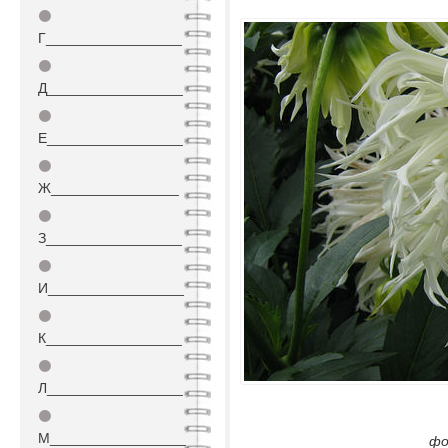
⚫
Г_________________
⚫
Д_________________
⚫
Е_________________
⚫
Ж________________
⚫
З_________________
⚫
И_________________
⚫
К_________________
⚫
Л_________________
⚫
М_________________
фо