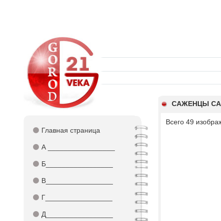
САЖЕНЦЫ СА
Всего 49 изобра
⚫
Главная страница
⚫
А _________________
⚫
Б_________________
⚫
В_________________
⚫
Г_________________
⚫
Д_________________