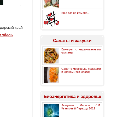
Ещё раз об Измене...
одарский край
 здесь
Салаты и закуски
Винегрет с маринованными
опятами
Салат с морковью, яблоками
и хреном (без масла)
Биоэнергетика и здоровье
Академик Маслов Л.И.
Квантовый Переход 2012