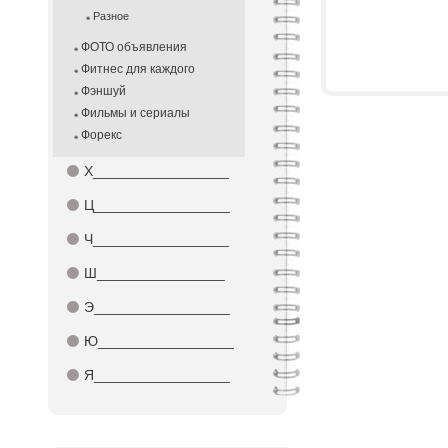
Разное
ФОТО объявления
Фитнес для каждого
Фэншуй
Фильмы и сериалы
Форекс
⚫
Х_________________
⚫
Ц_________________
⚫
Ч_________________
⚫
Ш________________
⚫
Э_________________
⚫
Ю_________________
⚫
Я_________________