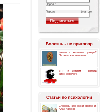
Пароль:
Пароль (повтор):
Болезнь - не приговор
Камни в желчном пузыре?
Питаемся правильно
ЗПР и аутизм - взгляд
биоэнерголога
Статьи по психологии
Способы экономии времени,
Алан Лакейн