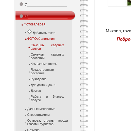
⚫
У_________________
⚫
Ф_________________
Фотогалерея
Михаил, rozo
Добавить фото
Подро
ФОТОобъявления
Саженцы садовых
цветов
Саженцы садовых
растений
Комнатные цветы
Лекарственные
растения
Рукоделие
Для дома и дачи
Другое
Работа и Бизнес.
Услуги
Дачные мгновения
Стереограммы
Острова, страны, города
глазами туристов
Позитив