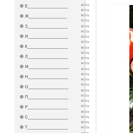
⚫
Е_________________
⚫
Ж________________
⚫
З_________________
⚫
И_________________
⚫
К_________________
⚫
Л_________________
⚫
М_________________
⚫
Н_________________
⚫
О_________________
⚫
П_________________
⚫
Р_________________
⚫
С_________________
⚫
Т_________________