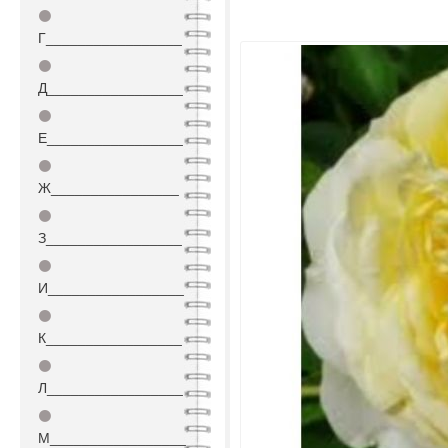
⚫
Г_________________
⚫
Д_________________
⚫
Е_________________
⚫
Ж________________
⚫
З_________________
⚫
И_________________
⚫
К_________________
⚫
Л_________________
⚫
М_________________