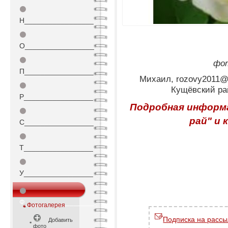
⚫
Н_________________
⚫
О_________________
⚫
фот
П_________________
Михаил, rozovy2011@m
⚫
Кущёвский ра
Р_________________
Подробная информ
⚫
рай" и
С_________________
⚫
Т_________________
⚫
У_________________
⚫
Ф_________________
Фотогалерея
Подписка на рассы
Добавить
фото