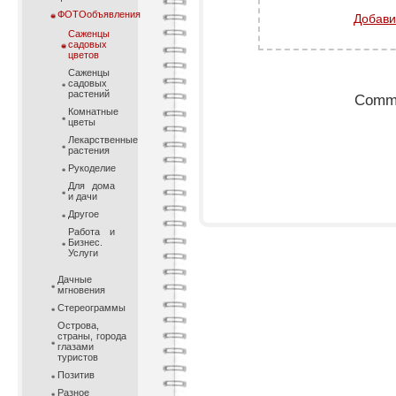
ФОТОобъявления
Добави
Саженцы
садовых
цветов
Саженцы
садовых
растений
Comme
Комнатные
цветы
Лекарственные
растения
Рукоделие
Для дома
и дачи
Другое
Работа и
Бизнес.
Услуги
Дачные
мгновения
Стереограммы
Острова,
страны, города
глазами
туристов
Позитив
Разное