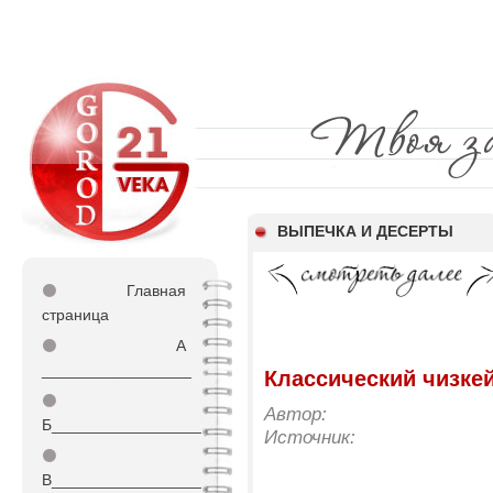
ВЫПЕЧКА И ДЕСЕРТЫ
⚫
Главная
страница
⚫
А
_________________
Классический чизке
⚫
Автор:
Б_________________
Источник:
⚫
В_________________