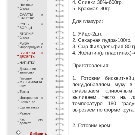
4. Сливки 38%-600гр.
Постные
5. Крахмал-80гр.
блюда
САЛАТЫ и
ЗАКУСКИ
Для глазури:
СУПЫ и
БОРЩИ
1. Яйцо-2шт.
ВТОРЫЕ
блюда
2. Сахарная пудра-100гр.
РЫБА и
3. Сыр Филадельфия-80 г
морепродукты
4. Желатин(в пластинах)-4
ВЫПЕЧКА и
ДЕСЕРТЫ
НАПИТКИ
Приготовления:
Домашние
заготовки
1. Готовим бисквит-яй
Готовим в
МУЛЬТИВАРКЕ
пену,добавляем муку в
new
смазываем сливочным
Тосты
выливаем тесто на л
Интересное о
продуктах
температуре 180 град
Еда на заказ
вырезаем по форме круга
Разное
Как это
делают...
2. Готовим крем:
Добавить