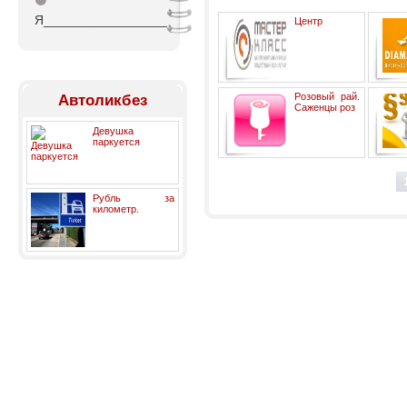
⚫
Я_________________
Центр
контраварийной подготовки
Розовый рай.
Автоликбез
водителей
Саженцы роз
Девушка
паркуется
ПОТРЕ
Рубль за
километр.