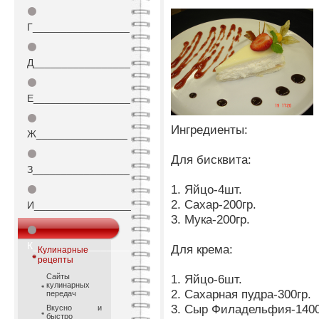
⚫
Г_________________
⚫
Д_________________
⚫
Е_________________
⚫
Ингредиенты:
Ж________________
⚫
Для бисквита:
З_________________
1. Яйцо-4шт.
⚫
2. Сахар-200гр.
И_________________
3. Мука-200гр.
⚫
К_________________
Для крема:
Кулинарные
рецепты
Сайты
1. Яйцо-6шт.
кулинарных
2. Сахарная пудра-300гр.
передач
3. Сыр Филадельфия-1400
Вкусно и
быстро