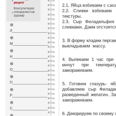
рецепт
2.1. Яйца взбиваем с сах
Консультации
2.2. Сливки взбиваем
специалистов
текстуры.
(архив)
2.3. Сыр Филадельфи
⚫
сливками. Даем отстоятся
Л_________________
⚫
3. В форму кладем пергам
М_________________
выкладываем массу.
⚫
Н_________________
4. Выпекаем 1 час при 
⚫
минут при температ
О_________________
замораживаем.
⚫
П_________________
5. Готовим глазурь- я
добавляем сыр Филаде
⚫
разведенный желатин. З
Р_________________
замораживаем.
⚫
С_________________
6. Декорируем по своему
⚫