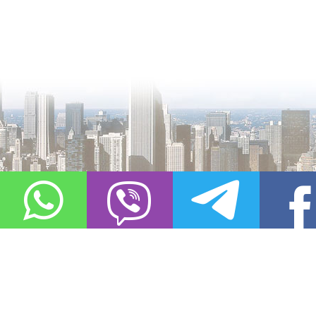
О проекте
Контакты
Copyright © 2011-2021, «
Город XXI века. Твоя записная книжка
». Все 
Использование материалов сайта в сети Интернет допустимо, пр
источник заимствования.
Обо всех замеченных нарушениях авторских прав на материалы, оп
info@gorod21veka.ru