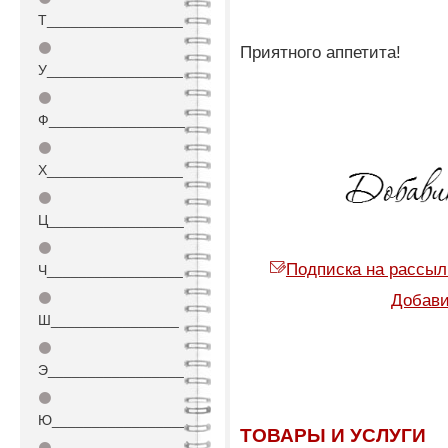
Т_________________
⚫
Приятного аппетита!
У_________________
⚫
Ф_________________
⚫
Х_________________
⚫
Ц_________________
⚫
Подписка на рассыл
Ч_________________
⚫
Добави
Ш________________
⚫
Э_________________
⚫
Ю_________________
ТОВАРЫ И УСЛУГИ