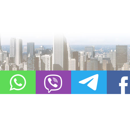
О проекте
Контакты
Copyright © 2011-2021, «
Город XXI века. Твоя записная книжка
». Все 
Использование материалов сайта в сети Интернет допустимо, пр
источник заимствования.
Обо всех замеченных нарушениях авторских прав на материалы, оп
info@gorod21veka.ru