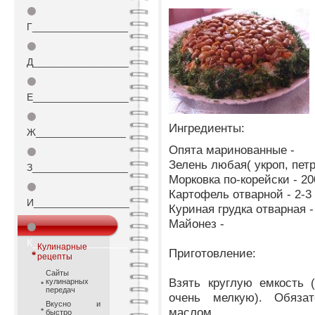
⚫
Г_________________
⚫
Д_________________
⚫
Е_________________
⚫
Ингредиенты:
Ж________________
Опята маринованные -
⚫
Зелень любая( укроп, петр
З_________________
Морковка по-корейски - 20
⚫
Картофель отварной - 2-3
И_________________
Куриная грудка отварная -
Майонез -
⚫
К_________________
Кулинарные
Приготовление:
рецепты
Сайты
Взять круглую емкость 
кулинарных
передач
очень мелкую). Обяза
Вкусно и
маслом.
быстро