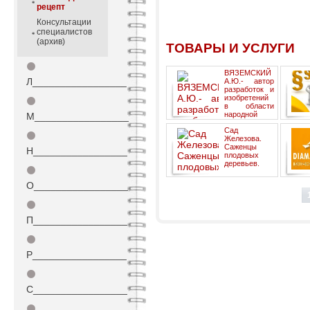
рецепт
Консультации
специалистов
(архив)
ТОВАРЫ И УСЛУГИ
⚫
ВЯЗЕМСКИЙ
Л_________________
А.Ю.- автор
разработок и
изобретений
⚫
в области
народной
М_________________
медицины.
ПОТРЕ
Сад
⚫
Железова.
Саженцы
Н_________________
плодовых
деревьев.
⚫
О_________________
⚫
П_________________
⚫
Р_________________
⚫
С_________________
⚫