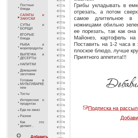
Грибы укладывать в емк
Постные
блюда
отрезать, а потом свер
САЛАТЫ и
самое длительное в п
ЗАКУСКИ
ножницами обильно зеле
СУПЫ и
БОРЩИ
ее порезать, так как он
ВТОРЫЕ
Майонез, картофель на 
блюда
Поставить на 1-2 часа в
РЫБА и
морепродукты
плоское блюдо, лучше кру
ВЫПЕЧКА и
Приятного аппетита!!!
ДЕСЕРТЫ
НАПИТКИ
Домашние
заготовки
Готовим в
МУЛЬТИВАРКЕ
new
Тосты
Интересное о
продуктах
Подписка на рассыл
Еда на заказ
Разное
Добави
Как это
делают...
Добавить