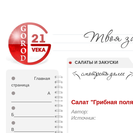
САЛАТЫ И ЗАКУСКИ
⚫
Главная
страница
⚫
А
_________________
Салат "Грибная пол
⚫
Автор:
Б_________________
Источник:
⚫
В_________________