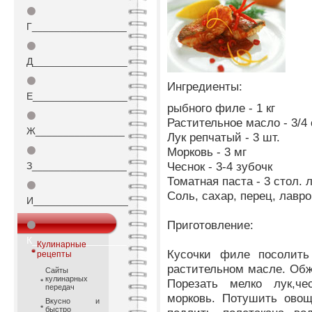
⚫
Г_________________
⚫
Д_________________
⚫
Ингредиенты:
Е_________________
рыбного филе - 1 кг
⚫
Растительное масло - 3/4 
Ж________________
Лук репчатый - 3 шт.
⚫
Морковь - 3 мг
Чеснок - 3-4 зубочк
З_________________
Томатная паста - 3 стол. л
⚫
Соль, сахар, перец, лавр
И_________________
Приготовление:
⚫
К_________________
Кулинарные
Кусочки филе посолить
рецепты
растительном масле. Об
Сайты
кулинарных
Порезать мелко лук,че
передач
морковь. Потушить овощ
Вкусно и
быстро