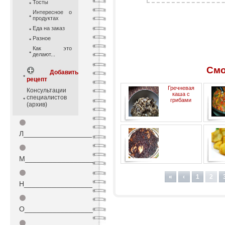
Тосты
Интересное о
продуктах
Еда на заказ
Разное
Как это
делают...
Смо
Добавить
рецепт
Гречневая
Консультации
каша с
специалистов
грибами
(архив)
⚫
Аджап
Л_________________
⚫
М_________________
"Запрещенный" рис с
⚫
грибами.
«
‹
1
2
Н_________________
⚫
О_________________
⚫