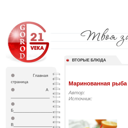
ВТОРЫЕ БЛЮДА
⚫
Главная
страница
Маринованная рыба
⚫
А
Автор:
_________________
Источник:
⚫
Б_________________
⚫
В_________________