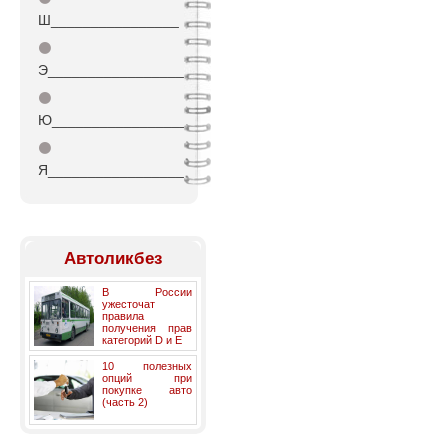
Ш________________
⚫
Э_________________
⚫
Ю_________________
⚫
Я_________________
Автоликбез
В России
ужесточат
правила
получения прав
категорий D и E
10 полезных
опций при
покупке авто
(часть 2)