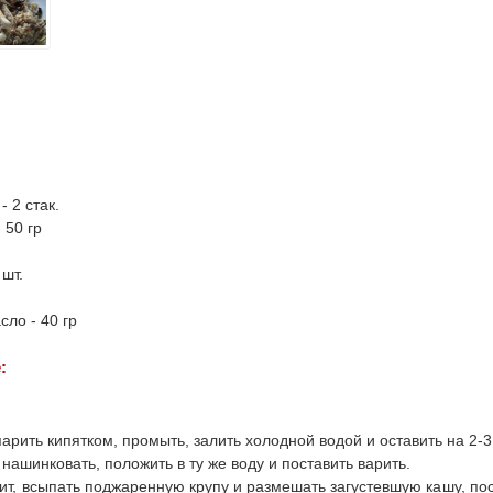
- 2 стак.
 50 гр
 шт.
ло - 40 гр
:
арить кипятком, промыть, залить холодной водой и оставить на 2-3
нашинковать, положить в ту же воду и поставить варить.
ит, всыпать поджаренную крупу и размешать загустевшую кашу, пост