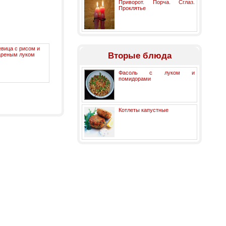
Приворот. Порча. Сглаз.
Проклятье
вица с рисом и
Вторые блюда
ареным луком
Фасоль с луком и
помидорами
Котлеты капустные