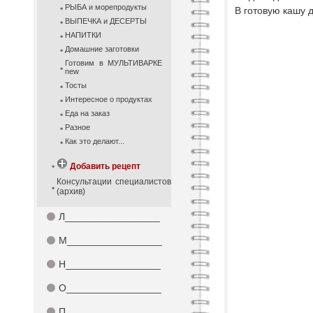
РЫБА и морепродукты
В готовую кашу 
ВЫПЕЧКА и ДЕСЕРТЫ
НАПИТКИ
Домашние заготовки
Готовим в МУЛЬТИВАРКЕ
new
Тосты
Интересное о продуктах
Еда на заказ
Разное
Как это делают...
Добавить рецепт
Консультации специалистов
(архив)
⚫
Л_________________
⚫
М_________________
⚫
Н_________________
⚫
О_________________
⚫
П_________________