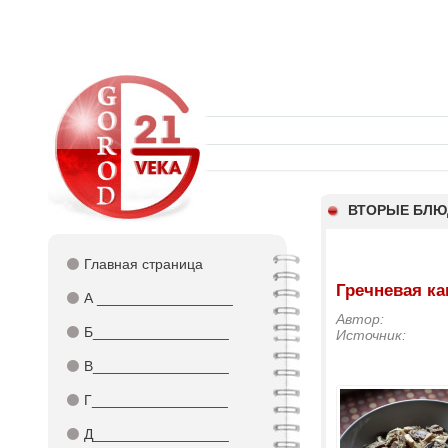
ВТОРЫЕ БЛЮ
⚫
Главная страница
Гречневая ка
⚫
А _________________
Автор:
⚫
Б_________________
Источник:
⚫
В_________________
⚫
Г_________________
⚫
Д_________________