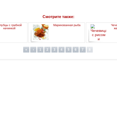
Смотрите также:
лубцы с грибной
Маринованная рыба
Чече
начинкой
ж
«
‹
1
2
3
4
5
6
7
8