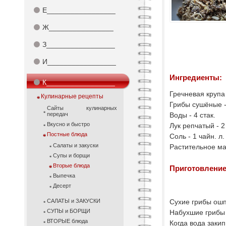
⚫
Е_________________
⚫
Ж________________
⚫
З_________________
⚫
И_________________
Ингредиенты:
⚫
К_________________
Гречневая крупа 
Кулинарные рецепты
Грибы сушёные -
Сайты кулинарных
передач
Воды - 4 стак.
Вкусно и быстро
Лук репчатый - 2
Постные блюда
Соль - 1 чайн. л.
Салаты и закуски
Растительное мас
Супы и борщи
Вторые блюда
Приготовление
Выпечка
Десерт
САЛАТЫ и ЗАКУСКИ
Сухие грибы ошп
СУПЫ и БОРЩИ
Набухшие грибы 
ВТОРЫЕ блюда
Когда вода закип