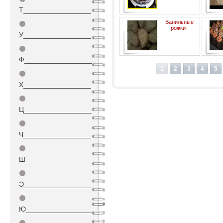
Т_________________
Ванильные
⚫
рожки-
У_________________
⚫
традиционный немецкий
Ф_________________
рождественский рецепт
1
2
3
4
5
⚫
Х_________________
⚫
Ц_________________
⚫
Ч_________________
⚫
Ш________________
⚫
Э_________________
⚫
Ю_________________