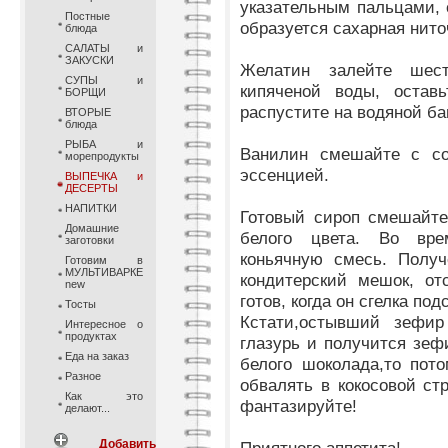
указательным пальцами,
Постные
образуется сахарная ниточ
блюда
САЛАТЫ и
ЗАКУСКИ
Желатин залейте шест
СУПЫ и
кипяченой воды, оставь
БОРЩИ
распустите на водяной ба
ВТОРЫЕ
блюда
РЫБА и
Ванилин смешайте с со
морепродукты
эссенцией.
ВЫПЕЧКА и
ДЕСЕРТЫ
НАПИТКИ
Готовый сироп смешайте
Домашние
белого цвета. Во вре
заготовки
коньячную смесь. Полу
Готовим в
МУЛЬТИВАРКЕ
кондитерский мешок, от
new
готов, когда он сгелка под
Тосты
Кстати,остывший зефи
Интересное о
продуктах
глазурь и получится зеф
Еда на заказ
белого шоколада,то пот
Разное
обвалять в кокосовой ст
Как это
фантазируйте!
делают...
Добавить