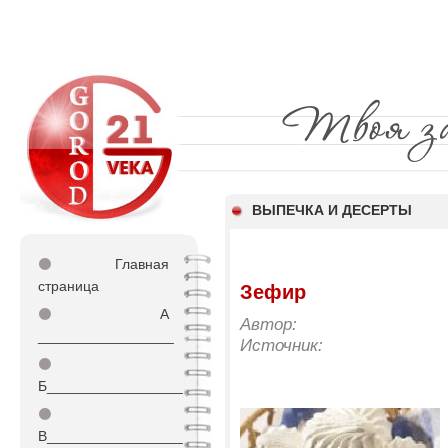
ВЫПЕЧКА И ДЕСЕРТЫ
⚫
Главная
страница
Зефир
⚫
А
Автор:
_________________
Источник:
⚫
Б_________________
⚫
В_________________