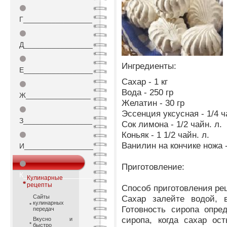
⚫
Г_________________
⚫
Д_________________
⚫
Ингредиенты:
Е_________________
Сахар - 1 кг
⚫
Вода - 250 гр
Ж________________
Желатин - 30 гр
⚫
Эссенция уксусная - 1/4 ч
З_________________
Сок лимона - 1/2 чайн. л.
Коньяк - 1 1/2 чайн. л.
⚫
Ванилин на кончике ножа 
И_________________
⚫
Приготовление:
К_________________
Кулинарные
рецепты
Способ приготовления ре
Сайты
Сахар залейте водой, 
кулинарных
Готовность сиропа опре
передач
сиропа, когда сахар ос
Вкусно и
быстро