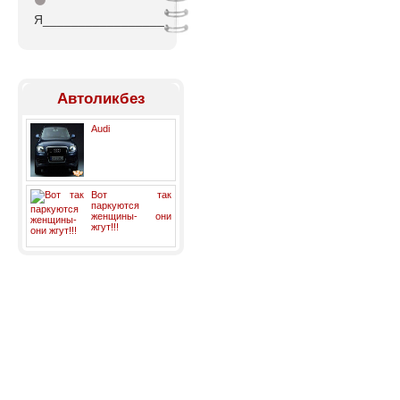
⚫
Я_________________
Автоликбез
Audi
Вот так
паркуются
женщины- они
жгут!!!