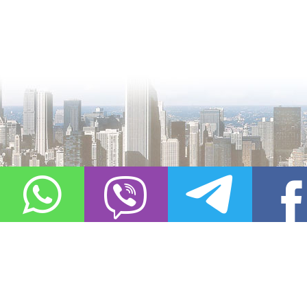
О проекте
Контакты
Copyright © 2011-2021, «
Город XXI века. Твоя записная книжка
». Все 
Использование материалов сайта в сети Интернет допустимо, пр
источник заимствования.
Обо всех замеченных нарушениях авторских прав на материалы, оп
info@gorod21veka.ru