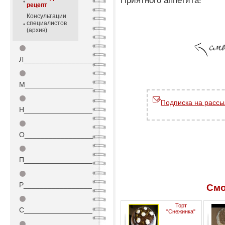
Приятного аппетита!
рецепт
Консультации
специалистов
(архив)
⚫
Л_________________
⚫
М_________________
⚫
Подписка на рассы
Н_________________
⚫
О_________________
⚫
П_________________
⚫
Р_________________
Смо
⚫
Торт
С_________________
"Снежинка"
⚫