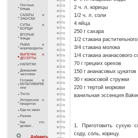
Постные
2 ч. л. корицы
блюда
1/2 ч. л. соли
САЛАТЫ и
ЗАКУСКИ
4 яйца
СУПЫ и
БОРЩИ
250 г сахара
ВТОРЫЕ
1/2 стакана растительног
блюда
РЫБА и
3/4 стакана молока
морепродукты
1/4 стакана ананасового с
ВЫПЕЧКА и
ДЕСЕРТЫ
70 г грецких орехов
НАПИТКИ
150 г ананасовых цукатов
Домашние
заготовки
30 г кокосовой стружки
Готовим в
МУЛЬТИВАРКЕ
220 г тертой моркови
new
Тосты
ванильная эссенция Baker
Интересное о
продуктах
Еда на заказ
Разное
Как это
1. Приготовить сухую с
делают...
соду, соль, корицу.
Добавить