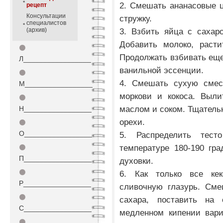
2. Смешать ананасовые ц
рецепт
Консультации
стружку.
специалистов
(архив)
3. Взбить яйца с сахар
Добавить молоко, расти
⚫
Продолжать взбивать еще 
Л_________________
ванильной эссенции.
⚫
4. Смешать сухую смес
М_________________
моркови и кокоса. Выли
⚫
маслом и соком. Тщатель
Н_________________
орехи.
⚫
О_________________
5. Распределить тес
температуре 180-190 гр
⚫
П_________________
духовки.
⚫
6. Как только все кек
Р_________________
сливочную глазурь. Сме
⚫
сахара, поставить на 
С_________________
медленном кипении вари
⚫