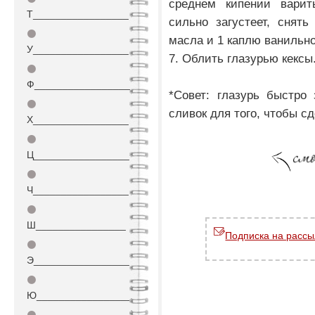
среднем кипении варит
Т_________________
сильно загустеет, снять
⚫
масла и 1 каплю ванильн
У_________________
7. Облить глазурью кексы
⚫
Ф_________________
*Совет: глазурь быстро
⚫
сливок для того, чтобы с
Х_________________
⚫
Ц_________________
⚫
Ч_________________
⚫
Ш________________
Подписка на рассы
⚫
Э_________________
⚫
Ю_________________