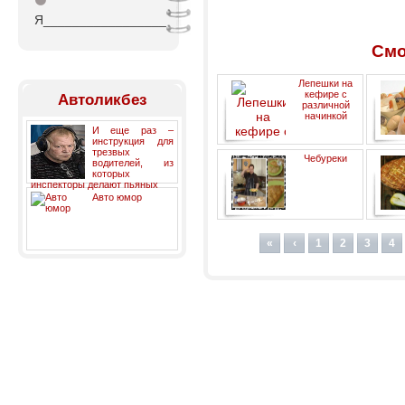
⚫
Я_________________
Смо
Лепешки на
кефире с
Автоликбез
различной
начинкой
И еще раз –
инструкция для
трезвых
Чебуреки
водителей, из
которых
инспекторы делают пьяных
Авто юмор
«
‹
1
2
3
4