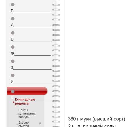
⚫
Г_________________
⚫
Д_________________
⚫
Е_________________
⚫
Ж________________
⚫
З_________________
⚫
И_________________
⚫
К_________________
Кулинарные
рецепты
Сайты
кулинарных
передач
380 г муки (высший сорт)
Вкусно и
2 ч. л. пищевой соды
быстро