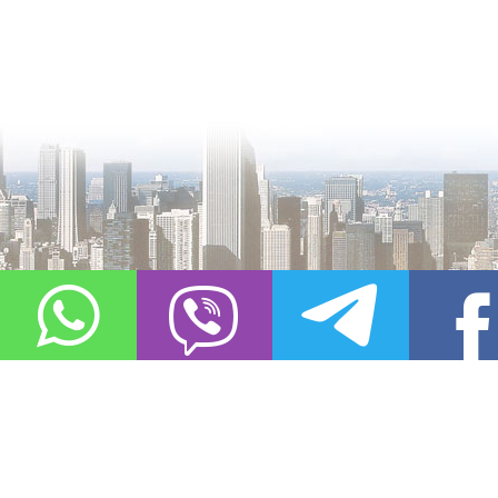
О проекте
Контакты
Copyright © 2011-2021, «
Город XXI века. Твоя записная книжка
». Все 
Использование материалов сайта в сети Интернет допустимо, пр
источник заимствования.
Обо всех замеченных нарушениях авторских прав на материалы, оп
info@gorod21veka.ru