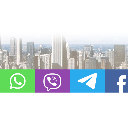
О проекте
Контакты
Copyright © 2011-2021, «
Город XXI века. Твоя записная книжка
». Все 
Использование материалов сайта в сети Интернет допустимо, пр
источник заимствования.
Обо всех замеченных нарушениях авторских прав на материалы, оп
info@gorod21veka.ru