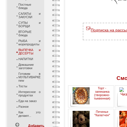
Постные
блюда
САЛАТЫ и
ЗАКУСКИ
СУПЫ и
БОРЩИ
Подписка на рассы
ВТОРЫЕ
блюда
РЫБА и
морепродукты
ВЫПЕЧКА и
ДЕСЕРТЫ
НАПИТКИ
Домашние
заготовки
Готовим в
Смо
МУЛЬТИВАРКЕ
new
Тосты
Торт -
запеканка
Интересное о
(творожно-
продуктах
тыквенная)
Еда на заказ
Разное
Печенье
Как это
"Калатчен"
делают...
Добавить