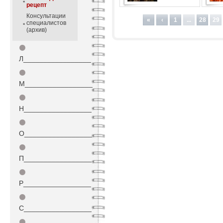
рецепт
Консультации
«
‹
1
...
28
29
специалистов
(архив)
⚫
Л_________________
⚫
М_________________
⚫
Н_________________
⚫
О_________________
⚫
П_________________
⚫
Р_________________
⚫
С_________________
⚫