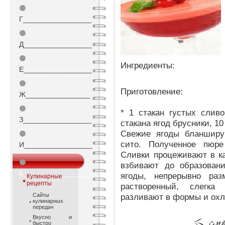
⚫
Г_________________
⚫
Д_________________
⚫
Ингредиенты:
Е_________________
⚫
Приготовление:
Ж________________
⚫
* 1 стакан густых сливо
З_________________
стакана ягод брусники, 10
Свежие ягоды бланширу
⚫
сито. Полученное пюр
И_________________
Сливки процеживают в к
⚫
взбивают до образовани
К_________________
ягоды, непрерывно раз
Кулинарные
рецепты
растворенный, слегк
Сайты
разливают в формы и ох
кулинарных
передач
Вкусно и
быстро