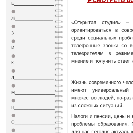
►СМОТРЕТЬ В
Е_________________
⚫
Ж________________
«Открытая студия» –
⚫
ориентироваться в сов
З_________________
среди социальных пробл
⚫
телефонные звонки со в
И_________________
телезрителям в режим
⚫
мнение и получить ответ
К_________________
⚫
Л_________________
Жизнь современного чело
⚫
имеют универсальный 
М_________________
множество людей, по-раз
⚫
из сложных ситуаций.
Н_________________
⚫
Налоги и пенсии, цены и
О_________________
проблемы образования, 
⚫
для нас сегодня актуальн