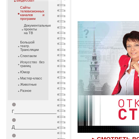
ВидеоЗал
Cайты
телевизионных
каналов и
программ
Документальные
проекты
на ТВ
Большой
театр.
Трансляции
Спектакли
Искусство без
границ
Юмор
Мастер-класс
Животные
Разное
⚫
Г_________________
⚫
Д_________________
⚫