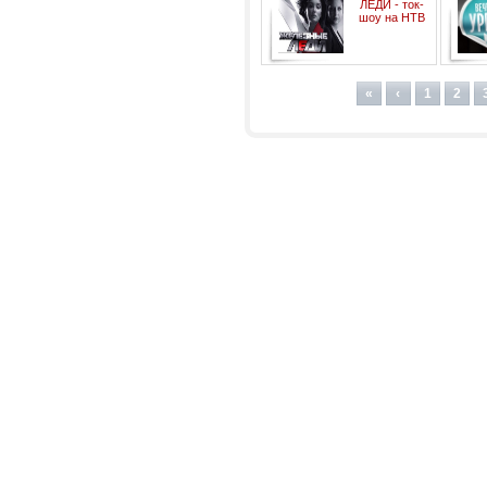
ЛЕДИ - ток-
шоу на НТВ
раз
«
‹
1
2