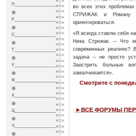
П_________________
во всех этих проблемах
⚫
СТРИЖАК и Роману Г
Р_________________
ориентироваться.
⚫
«Я всегда ставлю себя на
С_________________
Ника Стрижак. – Что е
⚫
современных реалиях? В
Т_________________
задача – не просто уст
⚫
Заострить больные во
У_________________
замалчивается».
⚫
Ф_________________
Смотрите с понедел
⚫
Х_________________
⚫
►ВСЕ ФОРУМЫ ПЕР
Ц_________________
⚫
Ч_________________
⚫