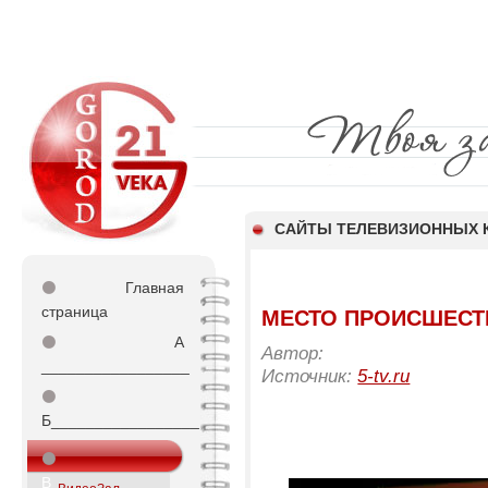
CАЙТЫ ТЕЛЕВИЗИОННЫХ 
⚫
Главная
страница
МЕСТО ПРОИСШЕСТВИ
⚫
А
Автор:
_________________
Источник:
5-tv.ru
⚫
Б_________________
⚫
В_________________