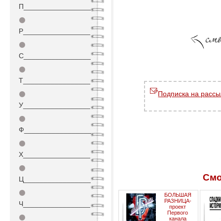
П_________________
⚫
Р_________________
⚫
С_________________
⚫
Т_________________
Подписка на рассы
⚫
У_________________
⚫
Ф_________________
⚫
Х_________________
⚫
Смо
Ц_________________
⚫
БОЛЬШАЯ
РАЗНИЦА-
Ч_________________
проект
Первого
⚫
канала