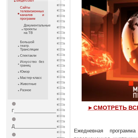
ВидеоЗал
Cайты
телевизионных
каналов и
программ
Документальные
проекты
на ТВ
Большой
театр.
Трансляции
Спектакли
Искусство без
границ
Юмор
Мастер-класс
Животные
Разное
⚫
►СМОТРЕТЬ ВС
Г_________________
⚫
Д_________________
Ежедневная программ
⚫