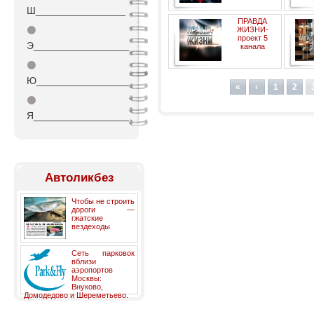
Ш________________
ПРАВДА
⚫
ЖИЗНИ-
проект 5
Э_________________
канала
⚫
общес
Ю_________________
прогр
«
‹
1
2
⚫
Я_________________
Автоликбез
Чтобы не строить
дороги —
гжатские
вездеходы
Сеть парковок
вблизи
аэропортов
Москвы:
Внуково,
Домодедово и Шереметьево.