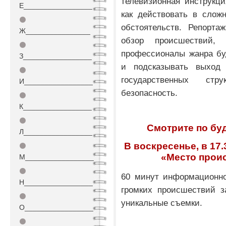
телевизионная инструкци
Е_________________
как действовать в слож
⚫
обстоятельств. Репорта
Ж________________
обзор происшествий, 
⚫
профессионалы жанра бу
З_________________
и подсказывать выход 
⚫
государственных ст
И_________________
безопасность.
⚫
К_________________
⚫
Смотрите по будн
Л_________________
В воскресенье, в 17
⚫
«Место проис
М_________________
⚫
60 минут информационно
Н_________________
громких происшествий з
⚫
уникальные съемки.
О_________________
⚫