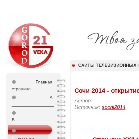
CАЙТЫ ТЕЛЕВИЗИОННЫХ 
⚫
Главная
страница
Сочи 2014 - открытие
⚫
А
Автор:
_________________
Источник:
sochi2014
⚫
Б_________________
⚫
В_________________