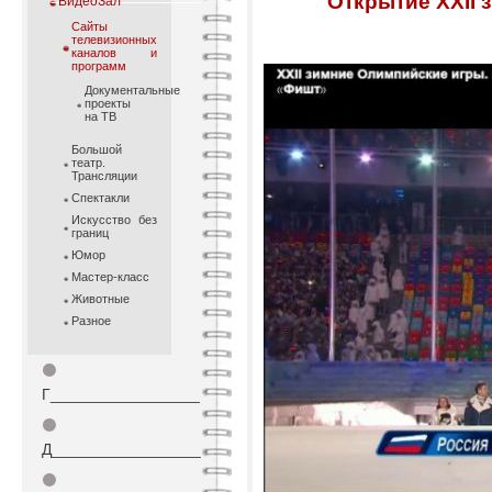
Открытие XXII 
ВидеоЗал
Cайты
телевизионных
каналов и
программ
Документальные
проекты
на ТВ
Большой
театр.
Трансляции
Спектакли
Искусство без
границ
Юмор
Мастер-класс
Животные
Разное
⚫
Г_________________
⚫
Д_________________
⚫