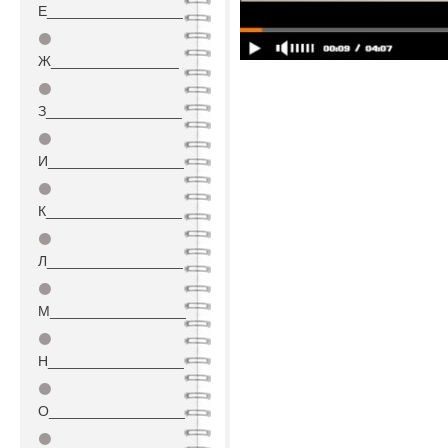
Е_________________
⚫
Ж________________
⚫
З_________________
⚫
И_________________
⚫
К_________________
⚫
Л_________________
⚫
М_________________
⚫
Н_________________
⚫
О_________________
⚫