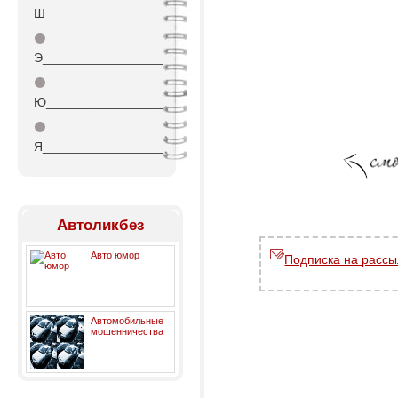
Ш________________
⚫
Э_________________
⚫
Ю_________________
⚫
Я_________________
Автоликбез
Авто юмор
Подписка на рассы
Автомобильные
мошенничества