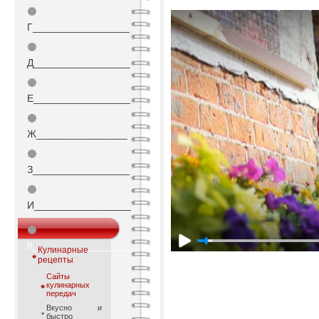
⚫
Г_________________
⚫
Д_________________
⚫
Е_________________
⚫
Ж________________
⚫
З_________________
⚫
И_________________
⚫
К_________________
Кулинарные
рецепты
Сайты
кулинарных
передач
Вкусно и
быстро