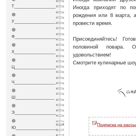
Т_________________
Иногда приходят по по
⚫
рождения или 8 марта, а
У_________________
провести время.
⚫
Ф_________________
Присоединяйтесь! Го
⚫
половиной повара. 
Х_________________
удовольствием!
⚫
Смотрите кулинарные шоу
Ц_________________
⚫
Ч_________________
⚫
Ш________________
⚫
Э_________________
⚫
Подписка на рассы
Ю_________________