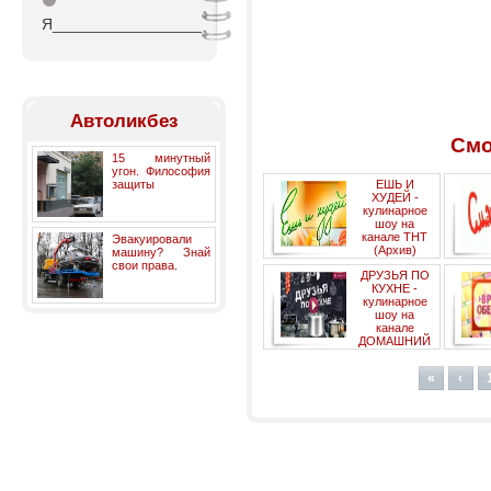
⚫
Я_________________
Автоликбез
Смо
15 минутный
угон. Философия
защиты
ЕШЬ И
ХУДЕЙ -
кулинарное
шоу на
канале ТНТ
Эвакуировали
(Архив)
машину? Знай
развле
свои права.
ДРУЗЬЯ ПО
КУХНЕ -
кулинарное
шоу на
канале
ДОМАШНИЙ
(Архив)
«
‹