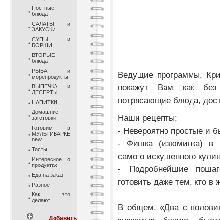
Постные
блюда
САЛАТЫ и
ЗАКУСКИ
СУПЫ и
БОРЩИ
ВТОРЫЕ
блюда
РЫБА и
Ведущие программы, Кри
морепродукты
покажут Вам как без
ВЫПЕЧКА и
ДЕСЕРТЫ
потрясающие блюда, дост
НАПИТКИ
Домашние
Наши рецепты:
заготовки
Готовим в
- Невероятно простые и б
МУЛЬТИВАРКЕ
new
- Фишка (изюминка) в 
Тосты
самого искушенного кулин
Интересное о
продуктах
- Подробнейшие пошаг
Еда на заказ
готовить даже тем, кто в
Разное
Как это
делают...
В общем, «Два с половин
Добавить