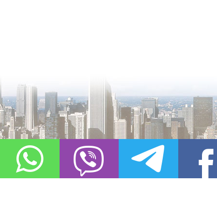
О проекте
Контакты
Copyright © 2011-2021, «
Город XXI века. Твоя записная книжка
». Все 
Использование материалов сайта в сети Интернет допустимо, пр
источник заимствования.