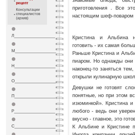
знакомые блюда, быст
рецепт
приготовления . Все эт
Консультации
специалистов
настоящим шеф-поваром н
(архив)
⚫
Л_________________
Кристина и Альбина н
⚫
готовить - их самая боль
М_________________
Раньше Кристина и Альб
⚫
пиаром. Но однажды они 
Н_________________
наконец-то заняться тем,
⚫
открыли кулинарную школ
О_________________
Девушки не готовят сло
⚫
понятные, но при этом в
П_________________
изюминкой». Кристина и
⚫
любого - ведь они уверен
Р_________________
вкусно - главное, это гот
⚫
С_________________
К Альбине и Кристине п
Иногда компании друзей
⚫