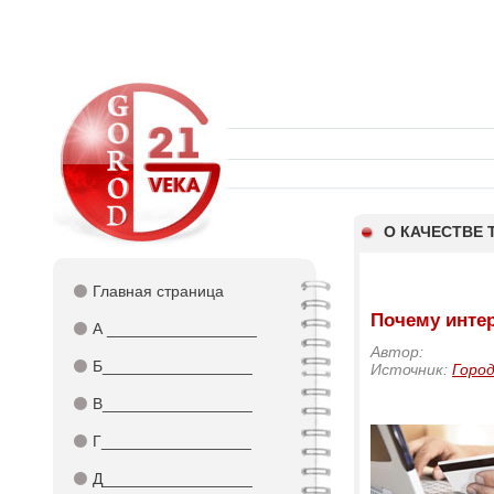
О КАЧЕСТВЕ 
⚫
Главная страница
Почему инте
⚫
А _________________
Автор:
⚫
Б_________________
Источник:
Город
⚫
В_________________
⚫
Г_________________
⚫
Д_________________