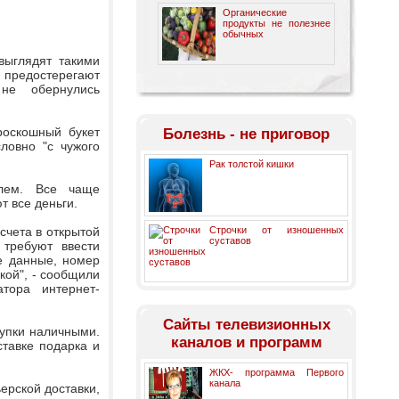
Органические
продукты не полезнее
обычных
выглядят такими
 предостерегают
не обернулись
роскошный букет
Болезнь - не приговор
ловно "с чужого
Рак толстой кишки
елем. Все чаще
т все деньги.
счета в открытой
Строчки от изношенных
суставов
требуют ввести
е данные, номер
ской", - сообщили
тора интернет-
Cайты телевизионных
купки наличными.
каналов и программ
тавке подарка и
ЖКХ- программа Первого
канала
ьерской доставки,