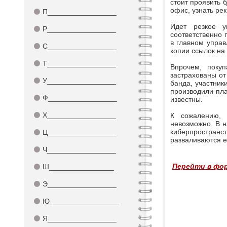
стоит проявить б
офис, узнать ре
⚫
П_________________
Идет резкое у
⚫
Р_________________
соответственно 
в главном управ
⚫
С_________________
копии ссылок на
⚫
Т_________________
Впрочем, покуп
застрахованы от
⚫
У_________________
банда, участник
производили пла
⚫
Ф_________________
известны.
⚫
Х_________________
К сожалению, г
невозможно. В н
киберпространс
⚫
Ц_________________
разваливаются е
⚫
Ч_________________
Перейти в фор
⚫
Ш________________
⚫
Э_________________
⚫
Ю_________________
⚫
Я_________________