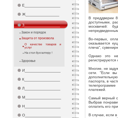
⚫
Е_________________
⚫
Ж________________
В преддверии 8
доступными, ра
⚫
З_________________
москвичей: б
непредвиденным
Закон и порядок
Защита от произвола
Во-первых, опл
оказывается куц
О качестве товаров и
плеча", сувенир
услуг
На стол бухгалтеру !
Однако это не
регистрируются с
Здоровье
Многие, не заду
⚫
И_________________
сети. "Если вы
дополнительную
⚫
К_________________
паспорта, в част
телепрограмме 
⚫
Л_________________
платежей.
⚫
М_________________
Самый верный сп
Выбрав понравив
⚫
Н_________________
оплатить его при
В случае, если в
⚫
О_________________