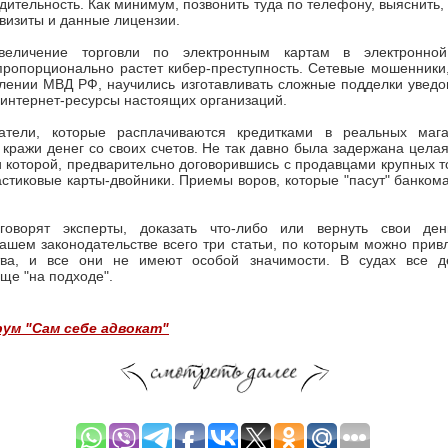
дительность. Как минимум, позвонить туда по телефону, выяснить, 
квизиты и данные лицензии.
величение торговли по электронным картам в электронно
пропорционально растет кибер-преступность. Сетевые мошенники
лении МВД РФ, научились изготавливать сложные подделки уведо
 интернет-ресурсы настоящих организаций.
атели, которые расплачиваются кредитками в реальных мага
 кражи денег со своих счетов. Не так давно была задержана цел
и которой, предварительно договорившись с продавцами крупных т
стиковые карты-двойники. Приемы воров, которые "пасут" банком
оворят эксперты, доказать что-либо или вернуть свои день
ашем законодательстве всего три статьи, по которым можно при
тва, и все они не имеют особой значимости. В судах все д
ще "на подходе".
ум "Сам себе адвокат"