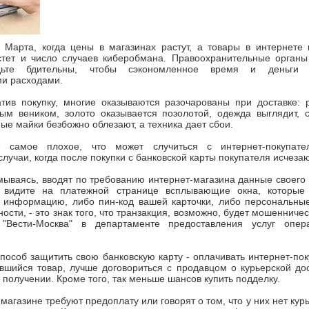
 Марта, когда цены в магазинах растут, а товары в интернете 
стет и число случаев киберобмана. Правоохранительные органы
удьте бдительны, чтобы сэкономленное время и деньги 
и расходами.
атив покупку, многие оказываются разочарованы при доставке: 
ым веником, золото оказывается позолотой, одежда выглядит, с
ные майки безбожно облезают, а техника дает сбои.
 самое плохое, что может случиться с интернет-покупат
лучаи, когда после покупки с банковской карты покупателя исчезаю
мываясь, вводят по требованию интернет-магазина данные своего 
 видите на платежной странице всплывающие окна, которые 
 информацию, либо пин-код вашей карточки, либо персональны
ности, - это знак того, что транзакция, возможно, будет мошенниче
"Вести-Москва" в департаменте предоставления услуг опера
особ защитить свою банковскую карту - оплачивать интернет-по
шийся товар, лучше договориться с продавцом о курьерской дос
 получении. Кроме того, так меньше шансов купить подделку.
 магазине требуют предоплату или говорят о том, что у них нет кур