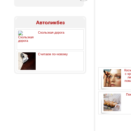
Автоликбез
Скользкая дорога
Считаем по-новому
Кос
с к
ли
пом
Пек