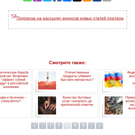
Подписка на рассылку анонсов новых статей портала
Смотрите также:
метическая борьба
Отечественные
Феде
ризисом. Возможен
продукты убивают
рос
 "эффект губной
быстрее импортных?
ады" в российской
п
экономике
ари и булочник –
Качество бытовых
Прика
спекулянты?
услуг снизилось до
волне
критической отметки
зас
мол
«
‹
1
2
3
4
5
›
»