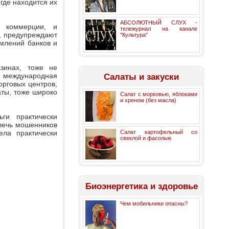
где находится их
АБСОЛЮТНЫЙ СЛУХ -
й коммерции, и
тележурнал на канале
, предупреждают
"Культура"
млений банков и
зинах, тоже не
ая международная
Салаты и закуски
орговых центров,
аты, тоже широко
Салат с морковью, яблоками
и хреном (без масла)
ги практически
влечь мошенников
ела практически
Салат картофельный со
свеклой и фасолью
Биоэнергетика и здоровье
Чем мобильники опасны?