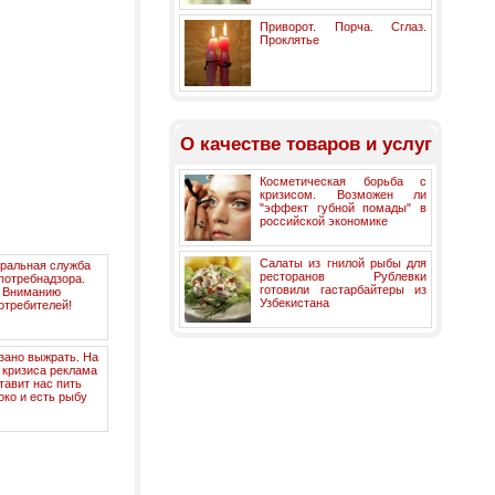
Приворот. Порча. Сглаз.
Проклятье
О качестве товаров и услуг
Косметическая борьба с
кризисом. Возможен ли
"эффект губной помады" в
российской экономике
Салаты из гнилой рыбы для
ральная служба
ресторанов Рублевки
потребнадзора.
готовили гастарбайтеры из
Вниманию
Узбекистана
отребителей!
зано выжрать. На
 кризиса реклама
тавит нас пить
око и есть рыбу