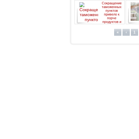
расплачиваются кредиткой,
Сокращение
не оставляя чаевых
таможенных
пунктов
привело к
порче
продуктов и
росту цен в
магазинах
«
‹
1