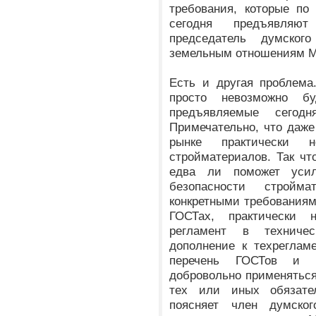
требования, которые по
сегодня предъявляют
председатель думског
земельным отношениям М
Есть и другая проблема
просто невозможно бу
предъявляемые сегод
Примечательно, что даж
рынке практически 
стройматериалов. Так чт
едва ли поможет усил
безопасности стройма
конкретными требованиям
ГОСТах, практически 
регламент в техниче
дополнение к техреглам
перечень ГОСТов и с
добровольно применяться
тех или иных обязате
поясняет член думско