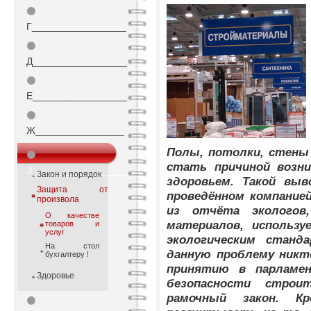
⚫
Г_________________
⚫
Д_________________
⚫
Е_________________
⚫
Ж________________
Полы, потолки, стены
⚫
стать причиной возни
З_________________
Закон и порядок
здоровьем. Такой выв
Защита от
проведённом компанией
произвола
из отчёта экологов
О качестве
материалов, использ
товаров и
услуг
экологическим станд
На стол
данную проблему никт
бухгалтеру !
принятию в парламен
Здоровье
безопасности стро
рамочный закон. К
⚫