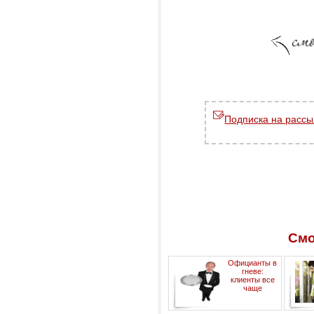
Подписка на рассы
Смо
Официанты в
гневе:
клиенты все
чаще