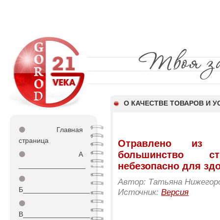
О КАЧЕСТВЕ ТОВАРОВ И У
⚫
Главная
страница
Отравлено из э
большинство ст
⚫
А
небезопасно для зд
_________________
⚫
Автор: Татьяна Нижегор
Б_________________
Источник:
Версия
⚫
В_________________