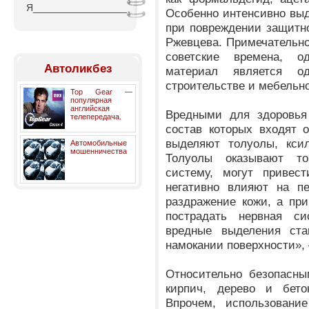
Я_________________
Особенно интенсивно вы
при повреждении защитно
Ржевцева. Примечательно
советские времена, о
Автоликбез
материал является 
строительстве и мебельн
Top Gear —
популярная
английская
Вредными для здоровья 
телепередача.
состав которых входят о
выделяют толуолы, кси
Автомобильные
мошенничества
Толуолы оказывают то
систему, могут привест
негативно влияют на п
раздражение кожи, а пр
пострадать нервная си
вредные выделения ста
намокании поверхности», 
Относительно
безопасны
кирпич, дерево и бето
Впрочем, использовани