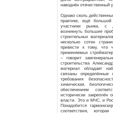
наводнён отечественный 
Однако сколь действенны
практике, ещё большой 
участники рынка, с д
возникнуть большие про
строительных материало
несколько сотен стран
привести к тому, что 
применяемых стройматер
– говорит замгенеральн
строительства Александ
материал обладает наб
связаны определённые 
требования безопасно
химическая, биологичес
обеспечением соотве
исторически закреплён 
власти. Это и МЧС, и Рос
Понадобится гармонизи
соответствия, котора