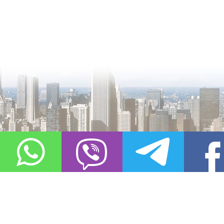
О проекте
Контакты
Copyright © 2011-2021, «
Город XXI века. Твоя записная книжка
». Все 
Использование материалов сайта в сети Интернет допустимо, пр
источник заимствования.
Обо всех замеченных нарушениях авторских прав на материалы, оп