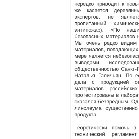
нередко приводит к пов
же касается деревянн
экспертов, не являе
пропитанный химичес
антипожар)
. «По наши
безопасных материалов 
Мы очень редко видим 
материалов, попадающих к
мере является небезопас
выводами исследов
общественностью Санкт-П
Наталья Галичьян. По е
дела с продукцией от
материалов российски
протестированы в лабора
оказался безвредным. Одн
линолеума существенно
продукта.
Теоретически помочь 
технический регламен