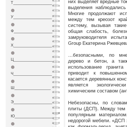
них выделяет вредные т
Т_________________
выделения наблюдались 
⚫
Многие продолжают исп
У_________________
между тем креозот кра
⚫
систему, вызывая такие
общая слабость, болезн
Ф_________________
замруководителя испыта
⚫
Group Екатерина Ржевцев
Х_________________
⚫
…безопасными, по мне
Ц_________________
дерево и бетон, а такж
использование гранита
⚫
приводит к повышенно
Ч_________________
касается деревянных конс
⚫
является экологичес
Ш________________
химическим составом (ан
⚫
Э_________________
Небезопасны, по словам
плиты (ДСП). Между тем 
⚫
популярным материалом
Ю_________________
недорогой мебели. «ДСП 
⚫
как формальдегид, ацет