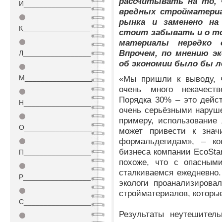
рассчитывать на то,
И_________________
вредных стройматери
⚫
рынка и заменено на
К_________________
стоит забывать и о то
материалы нередко 
⚫
Впрочем, по мнению эк
Л_________________
об экономии было бы л
⚫
М_________________
«Мы пришли к выводу, 
очень много некачеств
⚫
Порядка 30% – это дейс
Н_________________
очень серьёзными наруше
⚫
примеру, использование 
О_________________
может привести к зна
формальдегидам», – ко
⚫
бизнеса компании EcoSta
П_________________
похоже, что с опасным
⚫
сталкиваемся ежедневно.
Р_________________
экологи проанализирова
⚫
стройматериалов, которы
С_________________
Результаты неутешител
⚫