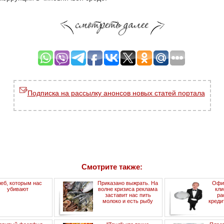
Подписка на рассылку анонсов новых статей портала
Смотрите также:
еб, которым нас
Приказано выжрать. На
Офиц
убивают
волне кризиса реклама
кли
заставит нас пить
ра
молоко и есть рыбу
креди