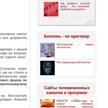
Как выбрать спелый
арбуз , его полезные
свойства и рецепты
москвичи смогут
Болезнь - не приговор
то все документы
Фитотерапия – новые
технологии
вартире с вашей
сквы во вторник.
в "одного окна",
Рак поджелудочной железы
Степанов, скоро
т им не стоять в
лектронном виде
мент, форму по
 перепланировку
Cайты телевизионных
каналов и программ
 на бесплатную
добавил Алексей
МИНУТА СЛАВЫ-один из
самых любимых
телезрителями проектов