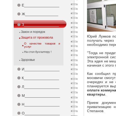
⚫
Е_________________
⚫
Ж________________
⚫
З_________________
Закон и порядок
Юрий Лужков пор
Защита от произвола
получать через 
О качестве товаров и
необходимо пере
услуг
На стол бухгалтеру !
"Тогда не приде
электронной сис
Здоровье
Эта идея не меш
начиная с этого 
⚫
И_________________
Как сообщил пр
москвичи смогут
⚫
К_________________
очередях и не 
планируется вы
⚫
Л_________________
оплате коммун
квартиры
.
⚫
М_________________
Прием докумен
⚫
Н_________________
приватизацию н
Степанов.
⚫
О_________________