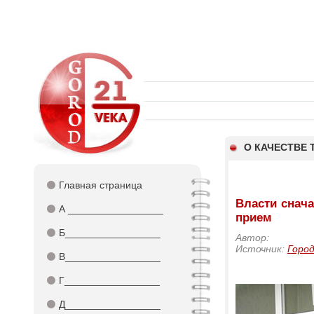
О КАЧЕСТВЕ 
⚫
Главная страница
Власти снача
⚫
А _________________
прием
⚫
Б_________________
Автор:
Источник:
Город
⚫
В_________________
⚫
Г_________________
⚫
Д_________________