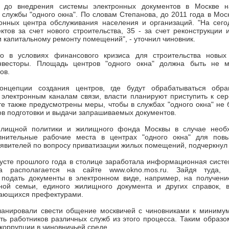
 до внедрения системы электронных документов в Москве на
службы "одного окна". По словам Степанова, до 2011 года в Мос
онных центра обслуживания населения и организаций. "На сего
ктов за счет нового строительства, 35 - за счет реконструкции 
и капитальному ремонту помещений", - уточнил чиновник.
о в условиях финансового кризиса для строительства новых
нвесторы. Площадь центров "одного окна" должна быть не м
ов.
онцепции создания центров, где будут обрабатываться обра
электронным каналам связи, власти планируют приступить к сер
те также предусмотрены меры, чтобы в службах "одного окна" не
в подготовки и выдачи запрашиваемых документов.
илищной политики и жилищного фонда Москвы в случае необх
лнительные рабочие места в центрах "одного окна" для пов
явителей по вопросу приватизации жилых помещений, подчеркнул
усте прошлого года в столице заработала информационная систе
а располагается на сайте www.okno.mos.ru. Зайдя туда, 
 подать документы в электронном виде, например, на получени
ной семьи, единого жилищного документа и других справок, 
дающихся префектурами.
ланировали свести общение москвичей с чиновниками к минимуму
ь работников различных служб из этого процесса. Таким образо
 коррупции в чиновничьей среде.