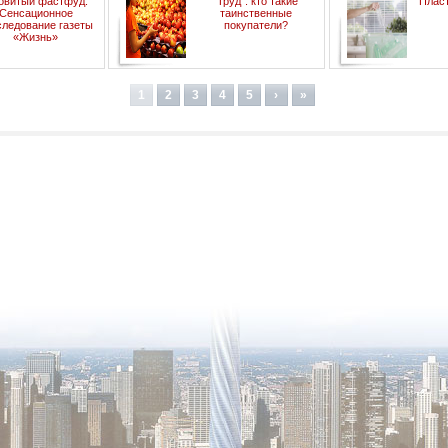
овитый фастфуд.
"Труд": кто такие
Пласт
Сенсационное
таинственные
следование газеты
покупатели?
«Жизнь»
1
2
3
4
5
›
»