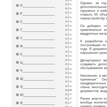
Однако, за год
⚫
П_________________
дополнительные 
окружных и рай
⚫
Р_________________
открыть 55 объе
переустройству 
⚫
С_________________
Он добавил, чт
привлекаться и
⚫
Т_________________
квадратных метр
⚫
У_________________
К разработке к
поступившие по 
⚫
Ф_________________
года. В докумен
нарушения сроко
⚫
Х_________________
Департамент ж
⚫
Ц_________________
создавать допо
обслуживания за
⚫
Ч_________________
Напомним, в авг
⚫
Ш________________
приемная". Он
предварительно
⚫
Э_________________
члена многодет
документов, вы
⚫
Ю_________________
Ранее власти п
вообще исключит
⚫
Я_________________
снизить уровень