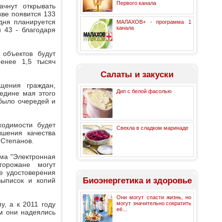
Первого канала
чнут открывать
кве появится 133
дня планируется
МАЛАХОВ+ - программа 1
канала
и 43 - благодаря
 объектов будут
енее 1,5 тысяч
Салаты и закуски
щения граждан,
Дип с белой фасолью
едине мая этого
 было очередей и
одимости будет
Свекла в сладком маринаде
ышения качества
 Степанов.
ма "Электронная
горожане могут
е удостоверения
Биоэнергетика и здоровье
выписок и копий
Они могут спасти жизнь, но
, а к 2011 году
могут значительно сократить
её...
м они надеялись