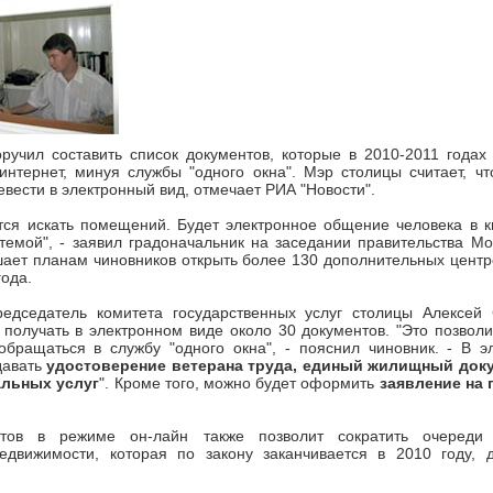
учил составить список документов, которые в 2010-2011 годах 
интернет, минуя службы "одного окна". Мэр столицы считает, ч
вести в электронный вид, отмечает РИА "Новости".
тся искать помещений. Будет электронное общение человека в к
темой", - заявил градоначальник на заседании правительства Мо
ает планам чиновников открыть более 130 дополнительных центро
года.
едседатель комитета государственных услуг столицы Алексей 
 получать в электронном виде около 30 документов. "Это позволи
обращаться в службу "одного окна", - пояснил чиновник. - В э
давать
удостоверение ветерана труда, единый жилищный доку
альных услуг
". Кроме того, можно будет оформить
заявление на
тов в режиме он-лайн также позволит сократить очереди
едвижимости, которая по закону заканчивается в 2010 году, 