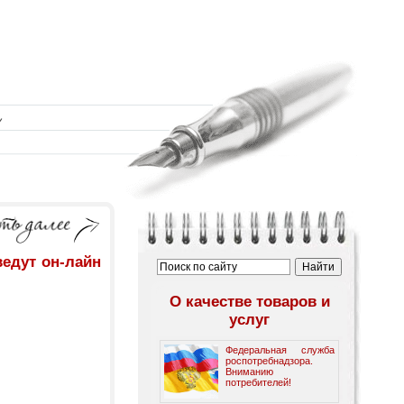
ведут он-лайн
О качестве товаров и
услуг
Федеральная служба
роспотребнадзора.
Вниманию
потребителей!