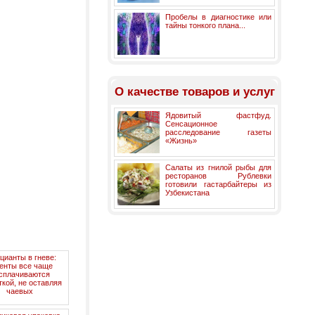
Пробелы в диагностике или
тайны тонкого плана...
О качестве товаров и услуг
Ядовитый фастфуд.
Сенсационное
расследование газеты
«Жизнь»
Салаты из гнилой рыбы для
ресторанов Рублевки
готовили гастарбайтеры из
Узбекистана
ианты в гневе:
енты все чаще
сплачиваются
ткой, не оставляя
чаевых