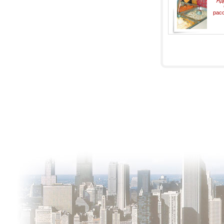
Яд
рас