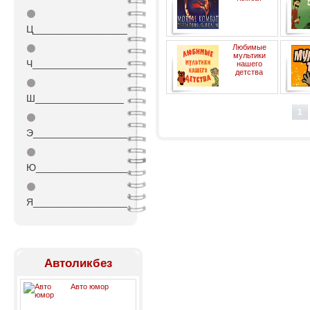
⚫
Ц_________________
⚫
Любимые
мультики
Ч_________________
нашего
детства
⚫
Ш________________
1
⚫
Э_________________
⚫
Ю_________________
⚫
Я_________________
Автоликбез
Авто юмор