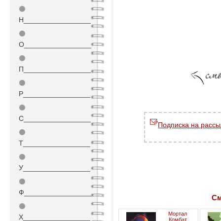
⚫
Н_________________
⚫
О_________________
⚫
П_________________
⚫
Р_________________
⚫
С_________________
Подписка на рассы
⚫
Т_________________
⚫
У_________________
⚫
Ф_________________
См
⚫
Мортал
Х_________________
Комбат