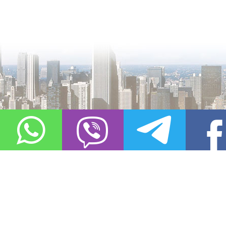
О проекте
Контакты
Copyright © 2011-2021, «
Город XXI века. Твоя записная книжка
». Все 
Использование материалов сайта в сети Интернет допустимо, пр
источник заимствования.
Обо всех замеченных нарушениях авторских прав на материалы, оп
info@gorod21veka.ru