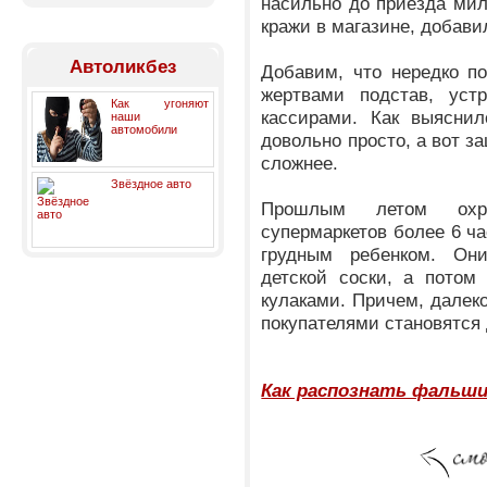
насильно до приезда мил
кражи в магазине, добавил
Автоликбез
Добавим, что нередко по
жертвами подстав, уст
Как угоняют
кассирами. Как выяснил
наши
автомобили
довольно просто, а вот з
сложнее.
Звёздное авто
Прошлым летом охр
супермаркетов более 6 ч
грудным ребенком. Он
детской соски, а потом
кулаками. Причем, далеко
покупателями становятся
Как распознать фальши