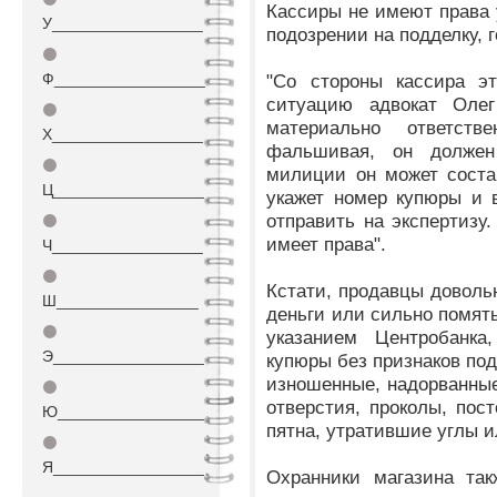
Кассиры не имеют права 
У_________________
подозрении на подделку, 
⚫
Ф_________________
"Со стороны кассира эт
ситуацию адвокат Оле
⚫
материально ответств
Х_________________
фальшивая, он долже
⚫
милиции он может соста
Ц_________________
укажет номер купюры и 
отправить на экспертизу.
⚫
имеет права".
Ч_________________
⚫
Кстати, продавцы доволь
Ш________________
деньги или сильно помяты
⚫
указанием Центробанка
Э_________________
купюры без признаков под
изношенные, надорванны
⚫
отверстия, проколы, пос
Ю_________________
пятна, утратившие углы и
⚫
Я_________________
Охранники магазина так