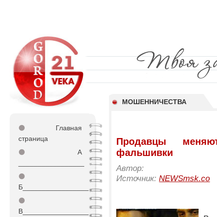
МОШЕННИЧЕСТВА
⚫
Главная
страница
Продавцы меня
фальшивки
⚫
А
_________________
Автор:
⚫
Источник:
NEWSmsk.co
Б_________________
⚫
В_________________