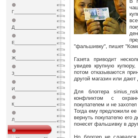
В 
⚫
чащ
Г_________________
куп
все
⚫
пок
Д_________________
ден
⚫
пр
Е_________________
"фальшивку", пишет "Ком
⚫
Ж________________
Газета приводит нескол
увидев крупную купюру, 
⚫
потом отказываются при
З_________________
другой магазин или дают 
⚫
И_________________
Для блоггера sinius_ns
⚫
конфликтом с охран
покупателем и не захотел
К_________________
Тогда ему предложили ее 
⚫
вернуть покупателю его д
Л_________________
понесет фальшивку в друг
⚫
Но блоггер не сдавался
М_________________