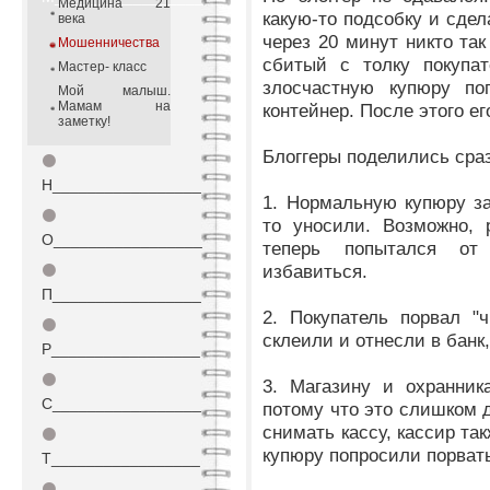
Медицина 21
какую-то подсобку и сде
века
через 20 минут никто так
Мошенничества
сбитый с толку покупа
Мастер- класс
злосчастную купюру п
Мой малыш.
Мамам на
контейнер. После этого е
заметку!
Блоггеры поделились сра
⚫
Н_________________
1. Нормальную купюру з
⚫
то уносили. Возможно, 
О_________________
теперь попытался от
избавиться.
⚫
П_________________
2. Покупатель порвал "
⚫
склеили и отнесли в банк
Р_________________
⚫
3. Магазину и охранни
С_________________
потому что это слишком д
снимать кассу, кассир та
⚫
купюру попросили порвать
Т_________________
⚫