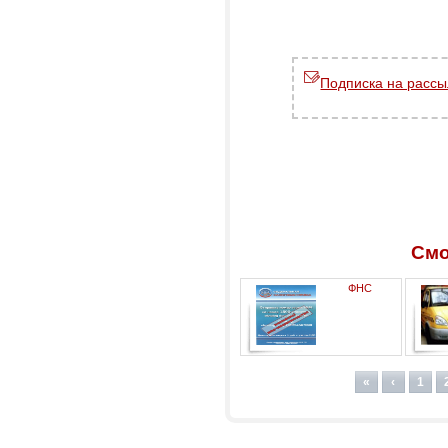
Подписка на рассы
Смо
ФНС
предупреждает о фактах
Моше
SMS-мошенничества
«
‹
1