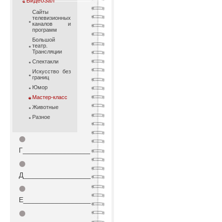
ВидеоЗал
Cайты
телевизионных
каналов и
программ
Большой
театр.
Трансляции
Спектакли
Искусство без
границ
Юмор
Мастер-класс
Животные
Разное
⚫
Г_________________
⚫
Д_________________
⚫
Е_________________
⚫