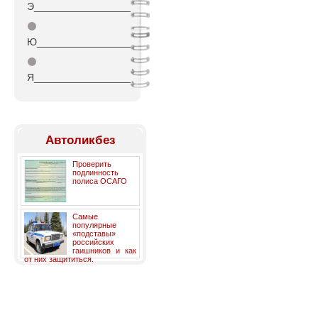
Э_________________
⚫
Ю_________________
⚫
Я_________________
Автоликбез
Проверить
подлинность
полиса ОСАГО
Самые
популярные
«подставы»
российских
гаишников и как
от них защититься.