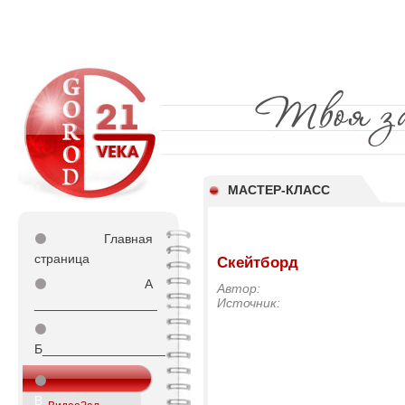
МАСТЕР-КЛАСС
⚫
Главная
страница
Скейтборд
⚫
А
Автор:
Источник:
_________________
⚫
Б_________________
⚫
В_________________