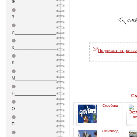
Ж________________
⚫
З_________________
⚫
И_________________
⚫
К_________________
Подписка на рассы
⚫
Л_________________
⚫
М_________________
⚫
Н_________________
См
⚫
Сноуборд
О_________________
⚫
П_________________
Экстр
Скейтборд
⚫