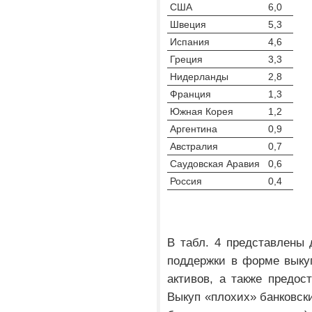
США
6,0
Швеция
5,3
Испания
4,6
Греция
3,3
Нидерланды
2,8
Франция
1,3
Южная Корея
1,2
Аргентина
0,9
Австралия
0,7
Саудовская Аравия
0,6
Россия
0,4
В табл. 4 представлены 
поддержки в форме выкуп
активов, а также предос
Выкуп «плохих» банковски