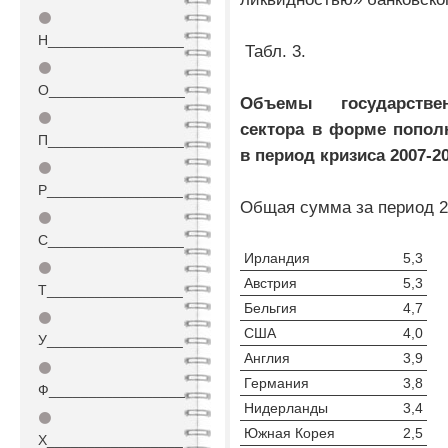
⚫
Н_________________
Табл. 3.
⚫
О_________________
Объемы государстве
⚫
сектора в форме попол
П_________________
в период кризиса 2007-20
⚫
Р_________________
Общая сумма за период 20
⚫
С_________________
Ирландия
5,3
⚫
Австрия
5,3
Т_________________
Бельгия
4,7
⚫
США
4,0
У_________________
Англия
3,9
⚫
Германия
3,8
Ф_________________
Нидерланды
3,4
⚫
Южная Корея
2,5
Х_________________