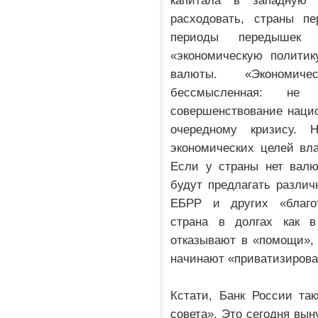
капитала в западную
расходовать, страны п
периоды передышек
«экономическую политик
валюты. «Экономиче
бессмысленная: не
совершенствование нацио
очередному кризису. Н
экономических целей вла
Если у страны нет валю
будут предлагать разли
ЕБРР и других «благот
страна в долгах как 
отказывают в «помощи», 
начинают «приватизирова
Кстати, Банк России та
совета». Это сегодня вы