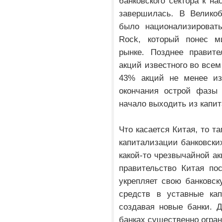
банковского сектора к н
завершилась. В Великоб
было национализировать
Rock, который понес м
рынке. Позднее правит
акций известного во всем
43% акций не менее изв
окончания острой фазы 
начало выходить из капит
Что касается Китая, то т
капитализации банковских
какой-то чрезвычайной ак
правительство Китая по
укрепляет свою банковс
средств в уставные ка
создавая новые банки. Д
банках существенно огран