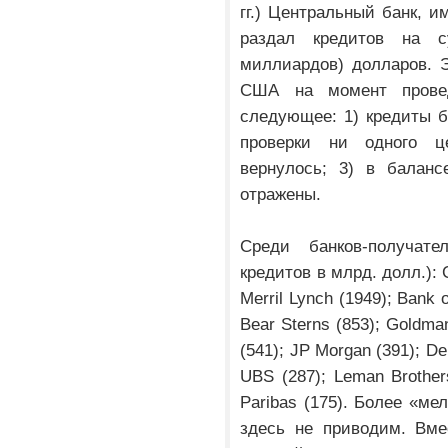
гг.) Центральный банк, 
раздал кредитов на 
миллиардов) долларов. 
США на момент провед
следующее: 1) кредиты 
проверки ни одного ц
вернулось; 3) в балан
отражены.
Среди банков-получат
кредитов в млрд. долл.): C
Merril Lynch (1949); Bank 
Bear Sterns (853); Goldma
(541); JP Morgan (391); De
UBS (287); Leman Brother
Paribas (175). Более «м
здесь не приводим. Вме