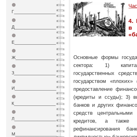
⚫
Час
Г_________________
⚫
4.
Д_________________
в 
«б
⚫
Е_________________
⚫
Основные формы госуда
Ж________________
сектора: 1) капита
⚫
государственных средст
З_________________
государством «плохих» 
⚫
И_________________
предоставление финансо
(кредиты и ссуды); 3) 
⚫
К_________________
банков и других финансо
⚫
средств центральными
Л_________________
кредитов, а также ч
⚫
рефинансирования бан
М_________________
ликвидностью» банковског