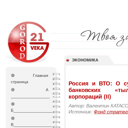
ЭКОНОМИКА
⚫
Главная
страница
Россия и ВТО: О с
банковских «ты
⚫
А
корпораций (II)
_________________
⚫
Автор: Валентин КАТАС
Б_________________
Источник:
Фонд стратег
⚫
В_________________