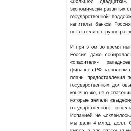
«большой двадцатке»
экономически развитых с
государственной поддер
капиталы банков Россия
показателя по группе раз
И при этом во время нын
Россия даже собиралась
«спасителя» западное
финансов РФ на полном с
планы предоставления п
государственных долгов
конечно же, не о спасени
которые желали «выдерну
государственного коше
Испанией не «склеилось
мы дали 4 млрд. долл. О
Кипра, а для спасения ки