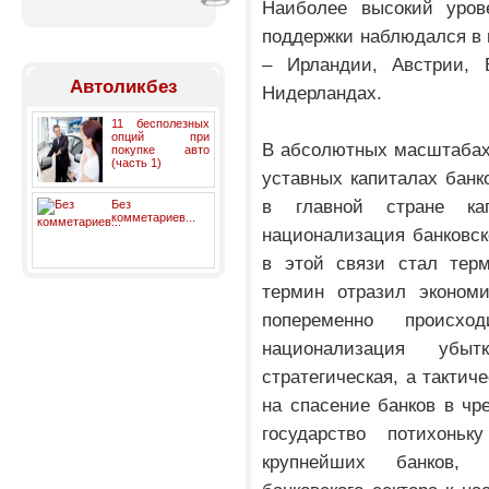
Наиболее высокий урове
поддержки наблюдался в 
– Ирландии, Австрии, 
Автоликбез
Нидерландах.
11 бесполезных
опций при
В абсолютных масштабах
покупке авто
(часть 1)
уставных капиталах бан
в главной стране ка
Без
комметариев...
национализация банковс
в этой связи стал терм
термин отразил экономи
попеременно происх
национализация уб
стратегическая, а тактич
на спасение банков в чр
государство потихонь
крупнейших банков, д