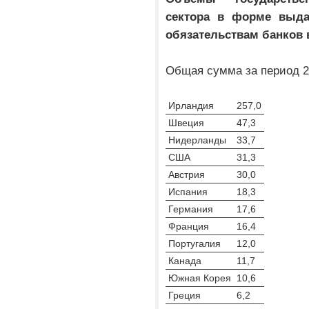
сектора в форме выда
обязательствам банков в
Общая сумма за период 20
Ирландия
257,0
Швеция
47,3
Нидерланды
33,7
США
31,3
Австрия
30,0
Испания
18,3
Германия
17,6
Франция
16,4
Португалия
12,0
Канада
11,7
Южная Корея
10,6
Греция
6,2