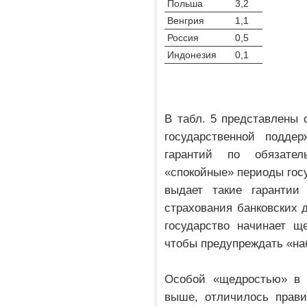
Польша
3,2
Венгрия
1,1
Россия
0,5
Индонезия
0,1
В табл. 5 представлены 
государственной подде
гарантий по обязате
«спокойные» периоды гос
выдает такие гарантии
страхования банковских 
государство начинает щ
чтобы предупреждать «наб
Особой «щедростью» в 
выше, отличилось прави