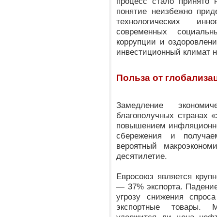
процесс стало принято 
понятие неизбежно прид
технологических инн
современных социальн
коррупции и оздоровлен
инвестиционный климат 
Польза от глобализа
Замедление экономи
благополучных странах «
повышением инфляционно
сбережения и получа
вероятный макроэконом
десятилетие.
Евросоюз является круп
— 37% экспорта. Падение
угрозу снижения спрос
экспортные товары. М