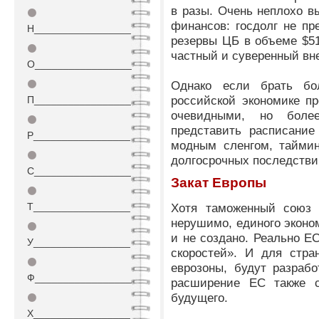
в разы. Очень неплохо в
⚫
финансов: госдолг не п
Н_________________
резервы ЦБ в объеме $5
⚫
частный и суверенный вн
О_________________
⚫
Однако если брать бо
российской экономике пр
П_________________
очевидными, но боле
⚫
представить расписание
Р_________________
модным сленгом, таймин
⚫
долгосрочных последстви
С_________________
Закат Европы
⚫
Т_________________
Хотя таможенный союз 
нерушимо, единого эконом
⚫
и не создано. Реально Е
У_________________
скоростей». И для стра
⚫
еврозоны, будут разраб
Ф_________________
расширение ЕС также с
будущего.
⚫
Х_________________