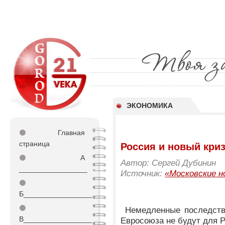
ЭКОНОМИКА
⚫
Главная
страница
Россия и новый кри
⚫
А
Автор: Сергей Дубинин
_________________
Источник:
«Московские н
⚫
Б_________________
⚫
Немедленные последстви
В_________________
Евросоюза не будут для