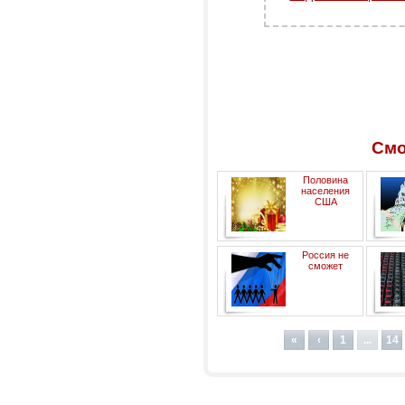
Смо
Половина
населения
США
обеспокоилась нехваткой
стат
Россия не
денег на Рождество
сможет
существовать без своего
глобального проекта
п
«
‹
1
...
14