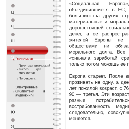
«Социальная Европа
⚫
объединившиеся в ЕС, 
Ц_________________
большинства других ст
⚫
материальные и моральн
Ч_________________
дорогостоящей социальн
денег, а ее распростра
⚫
жителей Европы не п
Ш________________
обществами ни обяза
⚫
морального долга. Все
Э_________________
«сначала заработай ср
Экономика
только потом можешь ее 
Политэкономический
ликбез для
миллионов
Европа стареет. После 
По секрету...
проживать не одну, а две
Электронные
лет пожилой возраст, с 7
библиотеки и
90 — третья. Эти возрас
аудиокниги
разные потребительс
⚫
востребованность мед
следовательно, совокуп
Ю_________________
меняется.
⚫
Я_________________