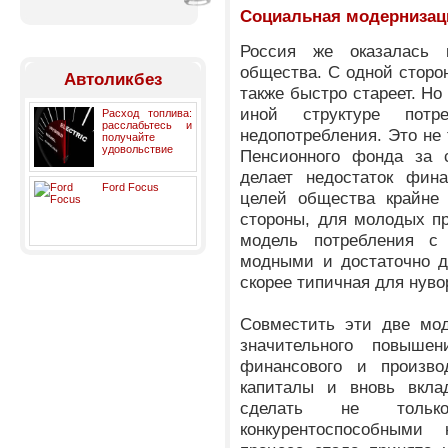
Социальная модернизац
Россия же оказалась
общества. С одной сторо
Автоликбез
также быстро стареет. Но
иной структуре пот
Расход топлива:
расслабьтесь и
недопотребления. Это не 
получайте
удовольствие
Пенсионного фонда за 
делает недостаток фин
Ford Focus
целей общества крайне 
стороны, для молодых п
модель потребления с
модными и достаточно д
скорее типичная для нув
Совместить эти две мод
значительного повышен
финансового и производ
капиталы и вновь вкла
сделать не тольк
конкурентоспособными