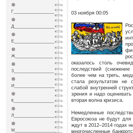
⚫
Г_________________
03 ноября 00:05
⚫
Ро
Д_________________
ус
⚫
ин
Е_________________
пр
⚫
фи
Ж________________
ро
оказалось столь очеви
⚫
последствий (снижение
З_________________
более чем на треть, ме
⚫
стала результатом не с
И_________________
слабой внутренней струк
зрения и надо оценивать 
⚫
вторая волна кризиса.
К_________________
⚫
Немедленные последстви
Л_________________
Евросоюза не будут для
⚫
ждут в 2012–2014 годах н
М_________________
многочисленные банкротс