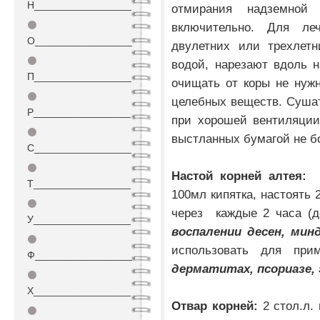
Н_________________
отмирания надземной
⚫
включительно. Для ле
О_________________
двулетних или трехлетн
⚫
водой, нарезают вдоль н
П_________________
очищать от коры не нужно
⚫
целебных веществ. Сушат
Р_________________
при хорошей вентиляции
⚫
выстланных бумагой не бо
С_________________
⚫
Настой корней алтея:
1ч
Т_________________
100мл кипятка, настоять 2
⚫
через каждые 2 часа (де
У_________________
воспалении десен, минд
⚫
использовать для при
Ф_________________
дерматитах, псориазе, 
⚫
Х_________________
Отвар корней:
2 стол.л.
⚫