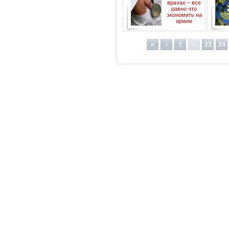
врачах – все
равно что
экономить на
армии
«
‹
1
...
23
24