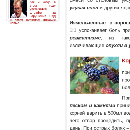
смеси со столовым укс
Как и когда в
этом году
укусах пчел
и других я
увеличатся
штрафы за
нарушения ПДД
и какие появятся штрафы
Измельченные в порош
новые.
1:1 успокаивает боль пр
ревматизме,
из такой
излечивающие
опухли в
Ко
пр
пр
бол
П
песком и камнями
прини
корней варить в 500мл во
чего отвар процедить, 
день. При острых болях – 