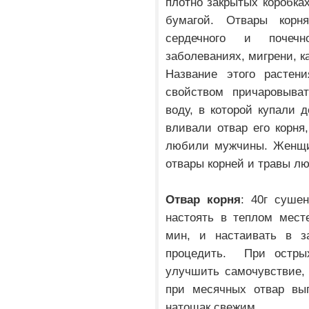
плотно закрытых коробка
бумагой. Отвары корн
сердечного и почеч
заболеваниях, мигрени, к
Название этого растен
свойством причаровыва
воду, в которой купали 
вливали отвар его корня
любили мужчины. Женщин
отвары корней и травы лю
Отвар корня
: 40г суше
настоять в теплом месте
мин, и настаивать в з
процедить. При остры
улучшить самочувствие,
при месячных отвар вы
натощак свежим.