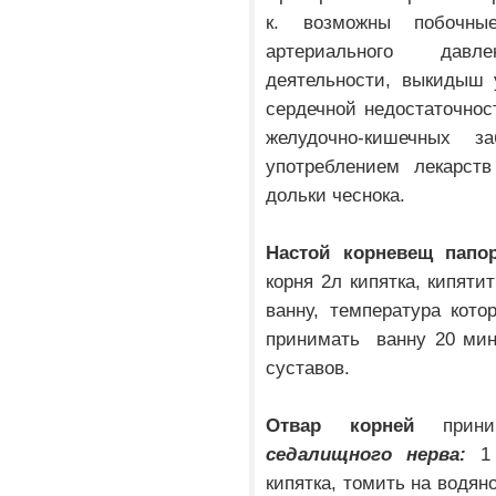
к. возможны побочны
артериального давл
деятельности, выкидыш 
сердечной недостаточност
желудочно-кишечных за
употреблением лекарств
дольки чеснока.
Настой корневещ папор
корня 2л кипятка, кипяти
ванну, температура кото
принимать ванну 20 ми
суставов.
Отвар корней
прин
седалищного нерва:
1 
кипятка, томить на водян