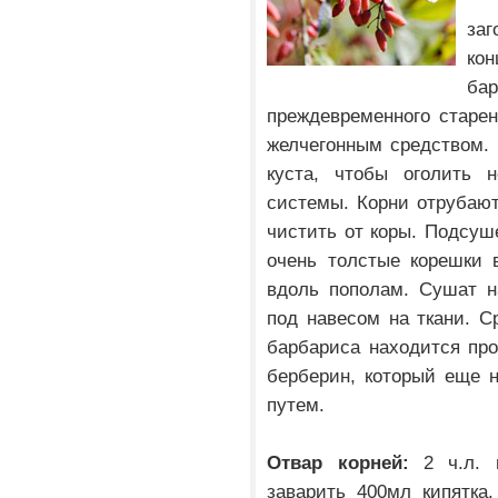
заг
ко
ба
преждевременного старен
желчегонным средством.
куста, чтобы оголить 
системы. Корни отрубают
чистить от коры. Подсуше
очень толстые корешки 
вдоль пополам. Сушат н
под навесом на ткани. С
барбариса находится пр
берберин, который еще 
путем.
Отвар корней:
2 ч.л. 
заварить 400мл кипятка