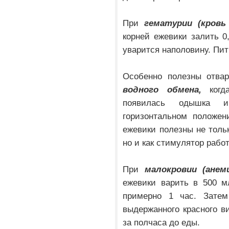
При
гематурии (кровь
корней ежевики залить 0,
уварится наполовину. Пит
Особенно полезны отва
водного обмена,
когда
появилась одышка 
горизонтальном положен
ежевики полезны не тольк
но и как стимулятор работ
При
малокровии (анем
ежевики варить в 500 м
примерно 1 час. Зате
выдержанного красного ви
за полчаса до еды.