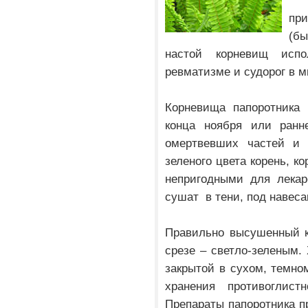
пр
(б
настой корневищ исп
ревматизме и судорог в м
Корневища папоротника 
конца ноября или ранн
омертвевших частей и с
зеленого цвета корень, к
непригодными для лекар
сушат в тени, под навеса
Правильно высушенный к
срезе – светло-зеленым. 
закрытой в сухом, темном
хранения противоглист
Препараты папоротника п