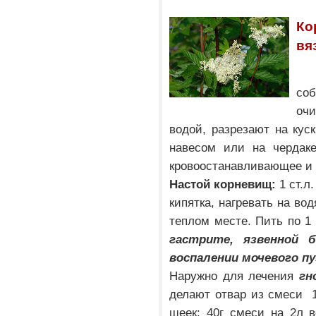
К
вя
со
оч
водой, разрезают на кус
навесом или на чердаке
кровоостанавливающее и
Настой корневищ:
1 ст.л
кипятка, нагревать на во
теплом месте. Пить по 1 
гастрите, язвенной б
воспалении мочевого п
Наружно для лечения
гн
делают отвар из смеси 1
шеек: 40г смеси на 2л в