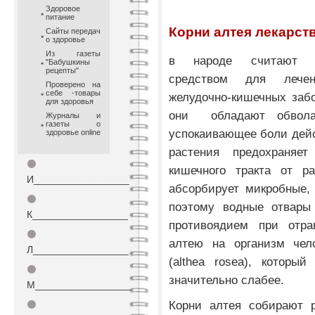
Здоровое
питание
Корни алтея лекарст
Сайты передач
о здоровье
Из газеты
в народе считают н
"Бабушкины
рецепты"
средством для лече
Проверено на
себе -товары
желудочно-кишечных забол
для здоровья
они обладают обвол
Журналы и
газеты о
успокаивающее боли дей
здоровье online
растения предохраняет
⚫
кишечного тракта от ра
И_________________
абсорбирует микробные,
⚫
поэтому водные отвары
К_________________
противоядием при отра
⚫
алтею на организм чел
Л_________________
(althea rosea), которы
⚫
значительно слабее.
М_________________
Корни алтея
собирают 
⚫