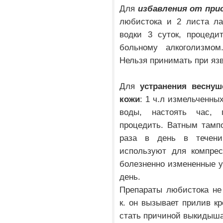
Для
избавления от при
любистока и 2 листа ла
водки 3 суток, процеди
больному алкоголизмом
Нельзя принимать при яз
Для
устранения веснуш
кожи
: 1 ч.л измельченны
воды, настоять час, 
процедить. Ватным тамп
раза в день в течени
используют для компрес
болезненно измененные уч
день.
Препараты любистока не
к. он вызывает прилив к
стать причиной выкидыша