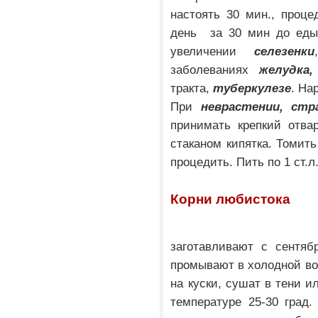
настоять 30 мин., проце
день за 30 мин до еды
увеличении
селезенки
заболеваниях
желудка,
тракта,
туберкулезе
. На
При
неврастении, стр
принимать крепкий отва
стаканом кипятка. Томить
процедить. Пить по 1 ст.л
Корни любистока
заготавливают с сентяб
промывают в холодной во
на куски, сушат в тени и
температуре 25-30 град.