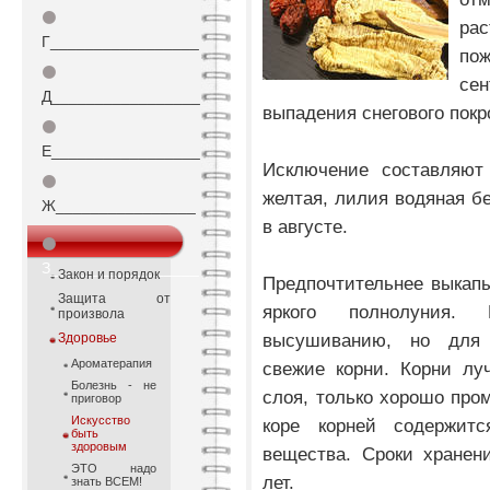
⚫
ра
Г_________________
по
⚫
сен
Д_________________
выпадения снегового покр
⚫
Е_________________
Исключение составляют
⚫
желтая, лилия водяная б
Ж________________
в августе.
⚫
З_________________
Закон и порядок
Предпочтительнее выкапы
Защита от
яркого полнолуния.
произвола
высушиванию, но для 
Здоровье
Ароматерапия
свежие корни. Корни лу
Болезнь - не
слоя, только хорошо пром
приговор
Искусство
коре корней содержи
быть
здоровым
вещества. Сроки хранен
ЭТО надо
лет.
знать ВСЕМ!