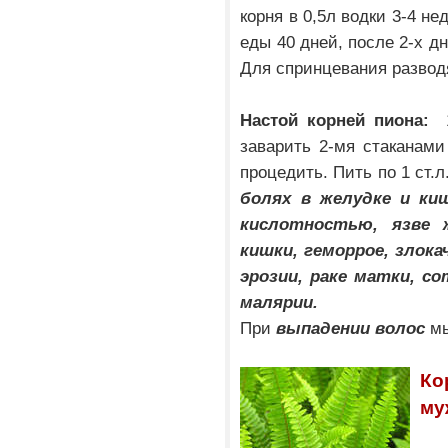
корня в 0,5л водки 3-4 нед
еды 40 дней, после 2-х д
Для спринцевания разводят
Настой корней пиона:
1 
заварить 2-мя стаканами 
процедить. Пить по 1 ст.л
болях в желудке и ки
кислотностью, язве 
кишки, геморрое, злока
эрозии, раке матки, со
малярии.
При
выпадении волос
мы
К
му