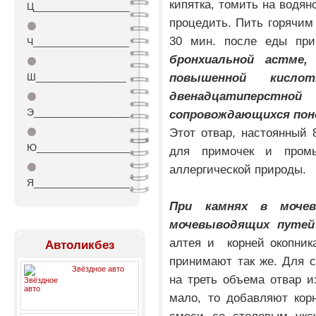
кипятка, томить на водян
Ц_________________
процедить. Пить горячим 
⚫
30 мин. после еды п
Ч_________________
бронхиальной астме,
⚫
повышенной кисло
Ш________________
двенадцатиперстной
⚫
Э_________________
сопровождающихся пон
Этот отвар, настоянный
⚫
Ю_________________
для примочек и промы
⚫
аллергической природы.
Я_________________
При камнях в мочев
мочевыводящих путей
алтея и корней окопника
Автоликбез
принимают так же. Для 
Звёздное авто
на треть объема отвар и
мало, то добавляют кор