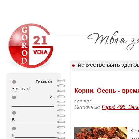
ИСКУССТВО БЫТЬ ЗДОР
⚫
Главная
страница
Корни. Осень - врем
⚫
А
Автор:
_________________
Источник:
Город 495. Зап
⚫
Б_________________
⚫
Ко
В_________________
от