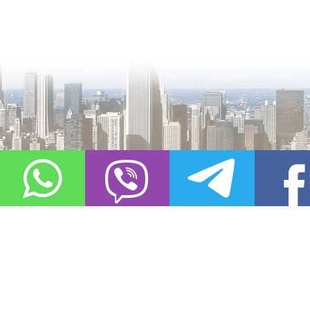
О проекте
Контакты
Copyright © 2011-2021, «
Город XXI века. Твоя записная книжка
». Все 
Использование материалов сайта в сети Интернет допустимо, пр
источник заимствования.
Обо всех замеченных нарушениях авторских прав на материалы, оп
info@gorod21veka.ru