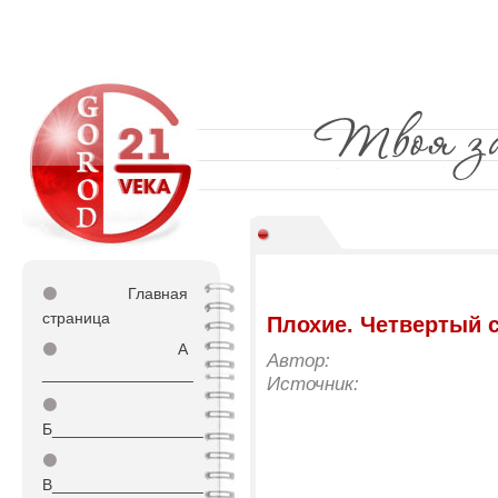
⚫
Главная
страница
Плохие. Четвертый 
⚫
А
Автор:
_________________
Источник:
⚫
Б_________________
⚫
В_________________