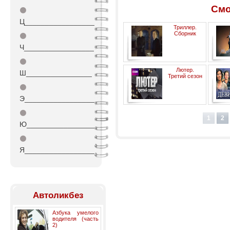
Смо
⚫
Ц_________________
Триллер.
Сборник
⚫
Ч_________________
⚫
Лютер.
Ш________________
Третий сезон
⚫
Э_________________
⚫
1
2
Ю_________________
⚫
Я_________________
Автоликбез
Азбука умелого
водителя (часть
2)