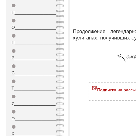
⚫
Н_________________
⚫
О_________________
Продолжение легендар
⚫
хулиганах, получивших с
П_________________
⚫
Р_________________
⚫
С_________________
⚫
Т_________________
Подписка на рассы
⚫
У_________________
⚫
Ф_________________
⚫
Х_________________