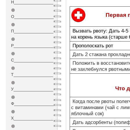
Н_________________
⚫
Первая 
О_________________
⚫
Вызвать рвоту: Дать 4-5
П_________________
на корень языка (старше 
⚫
Прополоскать рот
Р_________________
⚫
Дать 2 стакана прохлад
С_________________
Положить в восстановите
⚫
не захлебнулся рвотным
Т_________________
⚫
Что 
У_________________
⚫
Когда после рвоты полегч
Ф_________________
с витаминами (чай с ли
⚫
яблочный сок)
Х_________________
Дать адсорбенты (полифе
⚫