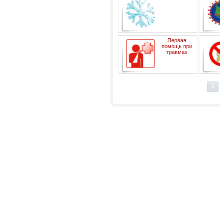
Обморожение
Первая
помощь при
травмах
1