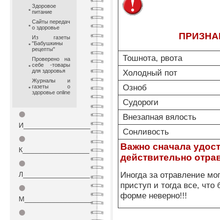
Здоровое
питание
Сайты передач
о здоровье
ПРИЗНА
Из газеты
"Бабушкины
рецепты"
Тошнота, рвота
Проверено на
себе -товары
для здоровья
Холодный пот
Журналы и
Озноб
газеты о
здоровье online
Судороги
⚫
Внезапная вялость
И_________________
Сонливость
⚫
Важно сначала удост
К_________________
действительно отра
⚫
Иногда за отравление мо
Л_________________
приступ и тогда все, что
⚫
форме неверно!!!
М_________________
⚫