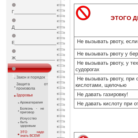
⚫
Г_________________
ЭТОГО 
⚫
Д_________________
⚫
Не вызывать рвоту, если
Е_________________
⚫
Не вызывать рвоту у бе
Ж________________
Не вызывать рвоту, у тех
⚫
судорогах
З_________________
Закон и порядок
Не вызывать рвоту, при 
Защита от
кислотами, щелочью
произвола
Не давать газировку!
Здоровье
Ароматерапия
Не давать кислоту при о
Болезнь - не
приговор
Искусство
быть
здоровым
ЭТО надо
знать ВСЕМ!