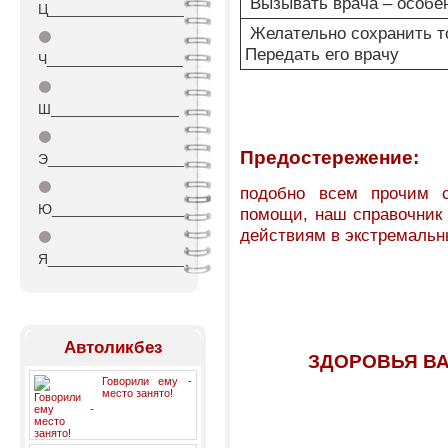
Вызывать врача – особен
Ц_________________
Желательно сохранить то
⚫
Передать его врачу
Ч_________________
⚫
Ш________________
⚫
Предостережение:
Э_________________
⚫
подобно всем прочим с
Ю_________________
помощи, наш справочник 
действиям в экстремальн
⚫
Я_________________
Автоликбез
ЗДОРОВЬЯ ВА
Говорили ему -
место занято!