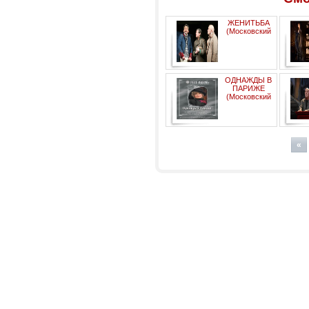
ЖЕНИТЬБА
(Московский
государственный театр
ОДНАЖДЫ В
"Ленком")
Ака
ПАРИЖЕ
Ро
(Московский
Драматический Театр -
перес
Модернъ)
(
«