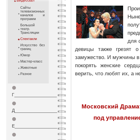
ВидеоЗал
Про
Cайты
телевизионных
каналов и
Нын
программ
по
Большой
театр.
пред
Трансляции
Спектакли
для 
Искусство без
девицы также грезят о
границ
Юмор
замужество. И мужчины в 
Мастер-класс
покорять женские сердц
Животные
верить, что любят их, а н
Разное
⚫
Г_________________
⚫
Московский Драма
Д_________________
под управлен
⚫
Е_________________
⚫