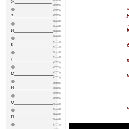
Ж________________
⚫
З_________________
⚫
И_________________
⚫
К_________________
⚫
Л_________________
⚫
М_________________
⚫
Н_________________
⚫
О_________________
⚫
П_________________
⚫