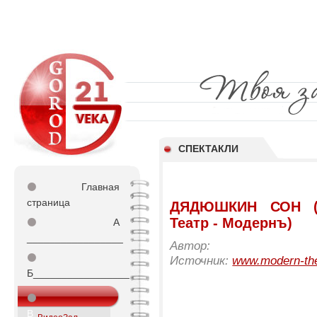
СПЕКТАКЛИ
⚫
Главная
страница
ДЯДЮШКИН СОН (М
Театр - Модернъ)
⚫
А
_________________
Автор:
⚫
Источник:
www.modern-the
Б_________________
⚫
В_________________