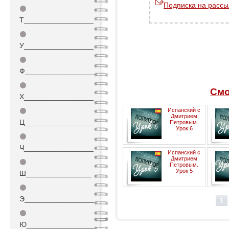
Подписка на рассы
⚫
Т_________________
⚫
У_________________
⚫
Ф_________________
⚫
Смо
Х_________________
⚫
Испанский с
Дмитрием
Ц_________________
Петровым.
Урок 6
⚫
Ч_________________
Испанский с
Дмитрием
⚫
Петровым.
Урок 5
Ш________________
⚫
Э_________________
1
⚫
Ю_________________