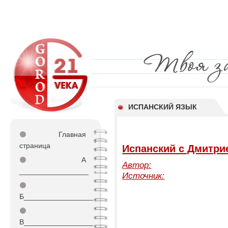
ИСПАНСКИЙ ЯЗЫК
⚫
Главная
страница
Испанский с Дмитри
⚫
А
Автор:
_________________
Источник:
⚫
Б_________________
⚫
В_________________