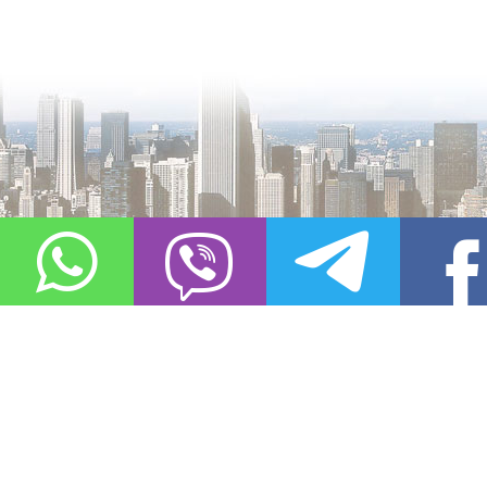
О проекте
Контакты
Copyright © 2011-2021, «
Город XXI века. Твоя записная книжка
». Все 
Использование материалов сайта в сети Интернет допустимо, пр
источник заимствования.
Обо всех замеченных нарушениях авторских прав на материалы, оп
info@gorod21veka.ru