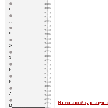
⚫
Г_________________
⚫
Д_________________
⚫
Е_________________
⚫
Ж________________
⚫
З_________________
⚫
И_________________
⚫
К_________________
⚫
Л_________________
⚫
Интенсивный курс изучен
М_________________