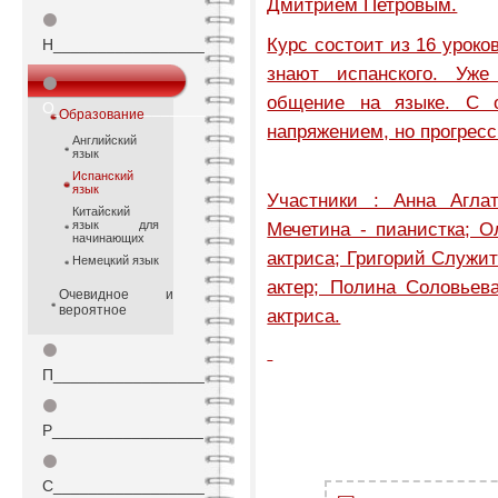
Дмитрием Петровым.
⚫
Курс состоит из 16 уроков
Н_________________
знают испанского. Уж
⚫
общение на языке. С 
О_________________
Образование
напряжением, но прогресс
Английский
язык
Испанский
язык
Участники : Анна Аглат
Китайский
язык для
Мечетина - пианистка; О
начинающих
актриса; Григорий Служит
Немецкий язык
актер; Полина Соловьев
Очевидное и
вероятное
актриса.
⚫
П_________________
⚫
Р_________________
⚫
С_________________