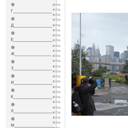
⚫
Г_________________
⚫
Д_________________
⚫
Е_________________
⚫
Ж________________
⚫
З_________________
⚫
И_________________
⚫
К_________________
⚫
Л_________________
⚫
М_________________