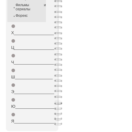
Фильмы и
сериалы
Форекс
⚫
Х_________________
⚫
Ц_________________
⚫
Ч_________________
⚫
Ш________________
⚫
Э_________________
⚫
Ю_________________
⚫
Я_________________