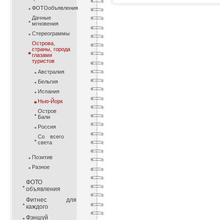
ФОТОобъявления
Дачные
мгновения
Стереограммы
Острова,
страны, города
глазами
туристов
Австралия
Бельгия
Испания
Нью-Йорк
Остров
Бали
Россия
Со всего
света
Позитив
Разное
ФОТО
объявления
Фитнес для
каждого
Фэншуй