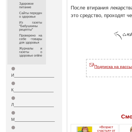
Здоровое
После втирания лекарства
питание
Сайты передач
это средство, проходят ч
о здоровье
Из газеты
"Бабушкины
рецепты"
Проверено на
себе -товары
для здоровья
Журналы и
газеты о
здоровье online
Подписка на рассы
⚫
И_________________
⚫
К_________________
⚫
Л_________________
⚫
Смо
М_________________
⚫
«Возраст
счастья» от