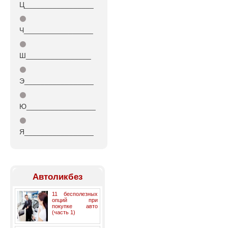
Ц_________________
⚫
Ч_________________
⚫
Ш________________
⚫
Э_________________
⚫
Ю_________________
⚫
Я_________________
Автоликбез
11 бесполезных
опций при
покупке авто
(часть 1)