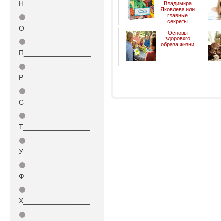
Н_________________
Владимира
Яковлева или
главные
⚫
секреты
О_________________
долголетия
Основы
здорового
⚫
образа жизни
П_________________
⚫
долго
Р_________________
«
‹
1
...
23
24
⚫
С_________________
⚫
Т_________________
⚫
У_________________
⚫
Ф_________________
⚫
Х_________________
⚫