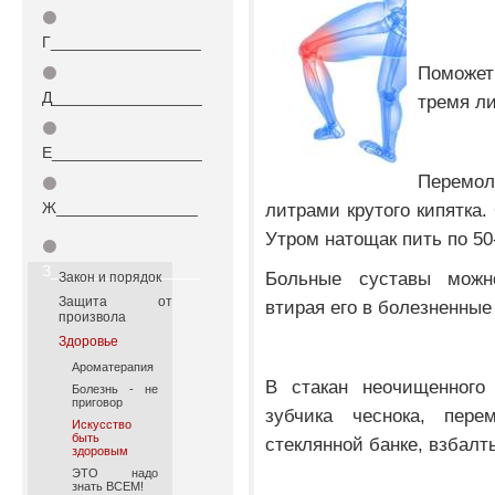
⚫
Г_________________
Поможет 
⚫
Д_________________
тремя ли
⚫
Е_________________
Перемол
⚫
Ж________________
литрами крутого кипятка.
Утром натощак пить по 50-
⚫
З_________________
Больные суставы можн
Закон и порядок
Защита от
втирая его в болезненные
произвола
Здоровье
Ароматерапия
В стакан неочищенного
Болезнь - не
приговор
зубчика чеснока, пер
Искусство
быть
стеклянной банке, взбалт
здоровым
ЭТО надо
знать ВСЕМ!