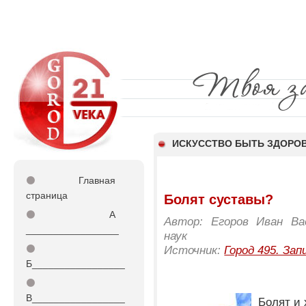
ИСКУССТВО БЫТЬ ЗДОР
⚫
Главная
страница
Болят суставы?
⚫
А
Автор: Егоров Иван Вас
_________________
наук
⚫
Источник:
Город 495. Зап
Б_________________
⚫
В_________________
Болят и 