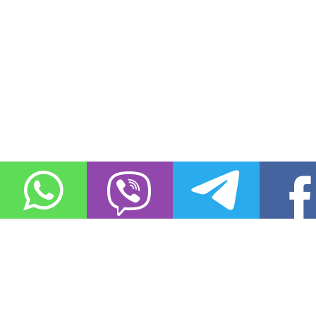
О проекте
Контакты
Copyright © 2011-2021, «
Город XXI века. Твоя записная книжка
». Все 
Использование материалов сайта в сети Интернет допустимо, пр
источник заимствования.
Обо всех замеченных нарушениях авторских прав на материалы, оп
info@gorod21veka.ru