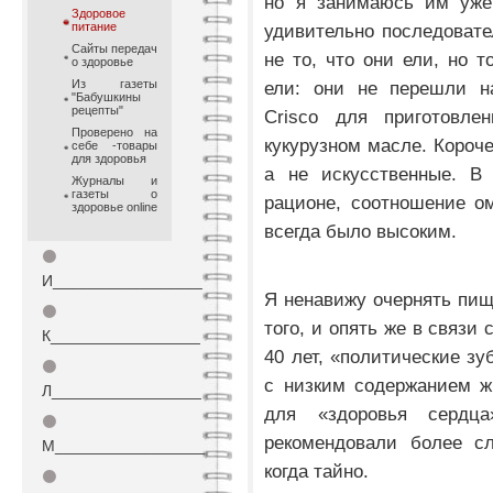
но я занимаюсь им уже
Здоровое
питание
удивительно последовате
Сайты передач
не то, что они ели, но т
о здоровье
Из газеты
ели: они не перешли н
"Бабушкины
рецепты"
Crisco для приготовл
Проверено на
кукурузном масле. Короче
себе -товары
для здоровья
а не искусственные. В
Журналы и
газеты о
рационе, соотношение ом
здоровье online
всегда было высоким.
⚫
И_________________
Я ненавижу очернять пищ
⚫
того, и опять же в связи
К_________________
40 лет, «политические зу
⚫
с низким содержанием ж
Л_________________
для «здоровья сердц
⚫
рекомендовали более сл
М_________________
когда тайно.
⚫