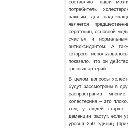
составляют наши мозги
потребитель холестер
важным для надлежащи
является предшествен
серотонин, основной меди
счастья и нормальны
антиоксидантом. А так
которого использовалос
показало, что он действ
грязных артерий.
В целом вопросы холест
будут рассмотрены в друг
распространив мнени
холестерина – это плохо
том, у людей старше 6
деменции растут, если у
уровня 250 единиц (при