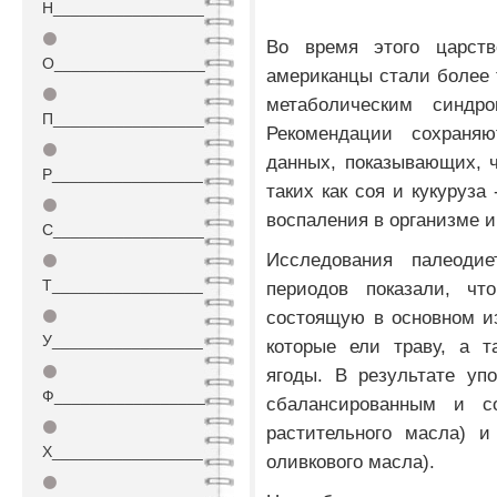
Н_________________
⚫
Во время этого царство
О_________________
американцы стали более
⚫
метаболическим синдр
П_________________
Рекомендации сохраня
⚫
данных, показывающих, ч
Р_________________
таких как соя и кукуруза
⚫
воспаления в организме 
С_________________
Исследования палеоди
⚫
Т_________________
периодов показали, чт
состоящую в основном и
⚫
У_________________
которые ели траву, а т
⚫
ягоды. В результате уп
Ф_________________
сбалансированным и с
⚫
растительного масла) 
Х_________________
оливкового масла).
⚫