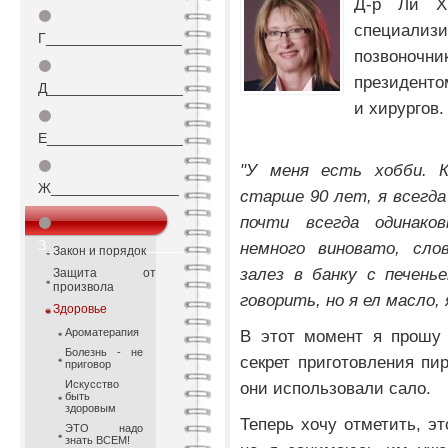
Д-р Ли Хи
⚫
специал
Г_________________
позвоноч
⚫
президенто
Д_________________
и хирургов.
⚫
Е_________________
⚫
"У меня есть хобби. К
Ж________________
старше 90 лет, я всегд
почти всегда одинако
⚫
З_________________
немного виновато, сло
Закон и порядок
залез в банку с печень
Защита от
произвола
говорить, но я ел масло,
Здоровье
Ароматерапия
В этот момент я прошу 
Болезнь - не
секрет приготовления пир
приговор
Искусство
они использовали сало.
быть
здоровым
Теперь хочу отметить, эт
ЭТО надо
знать ВСЕМ!