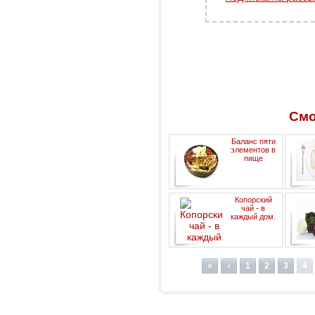
Смо
Баланс пяти
элементов в
пище
Гли
Копорский
пищев
чай - в
каждый дом.
«
‹
1
2
3
4