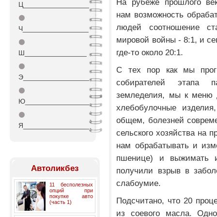
На рубеже прошлого ве
Ц_________________
нам возможность обрабат
⚫
людей соотношение ст
Ч_________________
мировой войны - 8:1, и с
⚫
где-то около 20:1.
Ш________________
⚫
С тех пор как мы прог
Э_________________
собирателей этапа п
⚫
земледелия, мы к меню 
Ю_________________
хлебобулочные изделия
⚫
общем, болезней соврем
Я_________________
сельского хозяйства на 
нам обрабатывать и изме
пшенице) и выжимать 
Автоликбез
получили взрыв в забол
слабоумие.
11 бесполезных
опций при
покупке авто
Подсчитано, что 20 проц
(часть 1)
из соевого масла. Одно