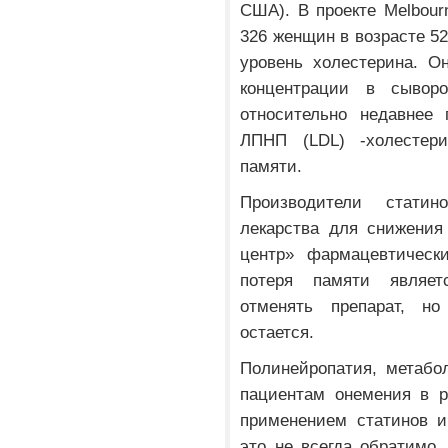
США). В проекте Melbourn
326 женщин в возрасте 52
уровень холестерина. О
концентрации в сывор
относительно недавнее
ЛПНП (LDL) -холестер
памяти.
Производители статин
лекарства для снижения
центр» фармацевтически
потеря памяти являет
отменять препарат, но
остается.
Полинейропатия, метабо
пациентам онемения в р
применением статинов и
это не всегда обратимо.