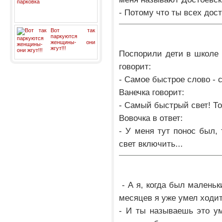
- Потому что ты всех дос
Вот так
паркуются
женщины- они
жгут!!!
Поспорили дети в школе ч
говорит:
- Самое быстрое слово - с
Ванечка говорит:
- Самый быстрый свет! То
Вовочка в ответ:
- У меня тут понос был, 
свет включить...
- А я, когда был маленьк
месяцев я уже умел ходит
- И ты называешь это у