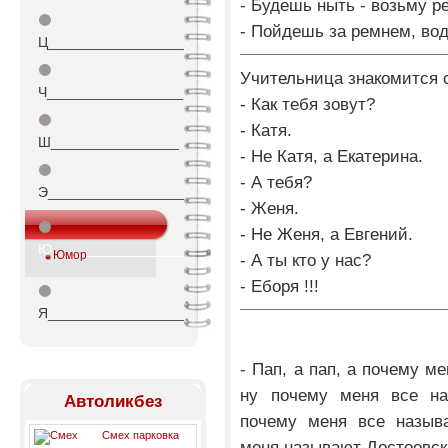
- Будешь ныть - возьму р
⚫
- Пойдешь за ремнем, вод
Ц_________________
⚫
Учительница знакомится 
Ч_________________
- Как тебя зовут?
⚫
- Катя.
Ш________________
- Не Катя, а Екатерина.
⚫
- А тебя?
Э_________________
- Женя.
⚫
- Не Женя, а Евгений.
Ю_________________
Юмор
- А ты кто у нас?
- Еборя !!!
⚫
Я_________________
- Пап, а пап, а почему м
ну почему меня все на
Автоликбез
почему меня все назыв
Смех парковка
меня называют Достоевс