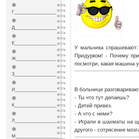
⚫
Г_________________
⚫
Д_________________
⚫
Е_________________
У мальчика спрашивают:
⚫
Придурком! - Почему при
Ж________________
посмотри, какая машина у
⚫
З_________________
⚫
В больнице разговариваю
И_________________
- Ты что тут делаешь?
⚫
К_________________
- Детей привез.
- А что с ними?
⚫
Л_________________
- Играли в шахматы на щ
⚫
другого - сотрясение мозг
М_________________