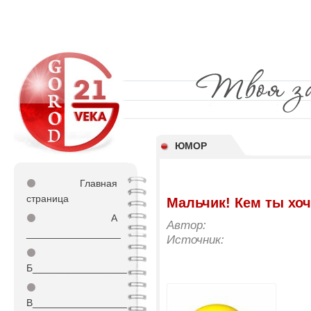
ЮМОР
⚫
Главная
страница
Мальчик! Кем ты хо
⚫
А
Автор:
_________________
Источник:
⚫
Б_________________
⚫
В_________________