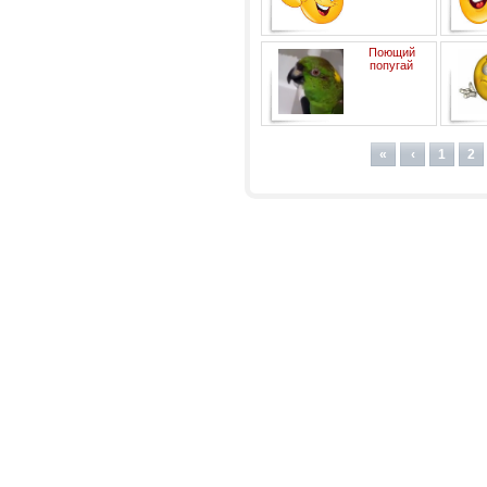
Поющий
попугай
«
‹
1
2