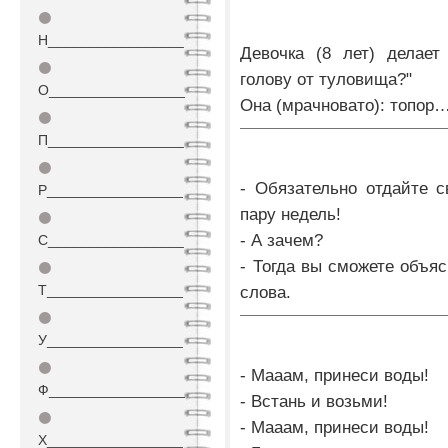
⚫
Н_________________
Девочка (8 лет) делает
⚫
голову от туловища?"
О_________________
Она (мрачновато): топор
⚫
П_________________
⚫
- Обязательно отдайте с
Р_________________
пару недель!
⚫
- А зачем?
С_________________
- Тогда вы сможете объяс
⚫
Т_________________
слова.
⚫
У_________________
⚫
- Мааам, принеси воды!
Ф_________________
- Встань и возьми!
⚫
- Мааам, принеси воды!
Х_________________