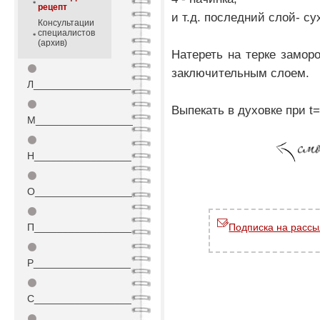
рецепт
и т.д. последний слой- су
Консультации
специалистов
(архив)
Натереть на терке замор
⚫
заключительным слоем.
Л_________________
⚫
Выпекать в духовке при t
М_________________
⚫
Н_________________
⚫
О_________________
⚫
П_________________
Подписка на рассы
⚫
Р_________________
⚫
С_________________
⚫