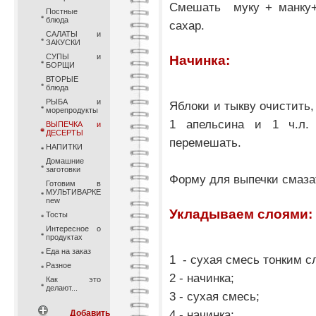
Смешать муку + манку+
Постные
блюда
сахар.
САЛАТЫ и
ЗАКУСКИ
СУПЫ и
Начинка:
БОРЩИ
ВТОРЫЕ
блюда
РЫБА и
Яблоки и тыкву очистить,
морепродукты
1 апельсина и 1 ч.л. 
ВЫПЕЧКА и
ДЕСЕРТЫ
перемешать.
НАПИТКИ
Домашние
заготовки
Форму для выпечки смаз
Готовим в
МУЛЬТИВАРКЕ
new
Укладываем слоями:
Тосты
Интересное о
продуктах
Еда на заказ
1 - сухая смесь тонким с
Разное
2 - начинка;
Как это
делают...
3 - сухая смесь;
4 - начинка;
Добавить