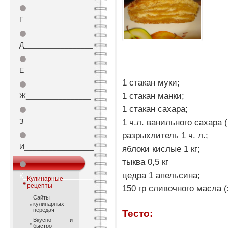
⚫
Г_________________
⚫
Д_________________
⚫
Е_________________
1 стакан муки;
⚫
1 стакан манки;
Ж________________
1 стакан сахара;
⚫
З_________________
1 ч.л. ванильного сахара 
разрыхлитель 1 ч. л.;
⚫
И_________________
яблоки кислые 1 кг;
тыква 0,5 кг
⚫
цедра 1 апельсина;
К_________________
Кулинарные
рецепты
150 гр сливочного масла 
Сайты
кулинарных
передач
Тесто:
Вкусно и
быстро