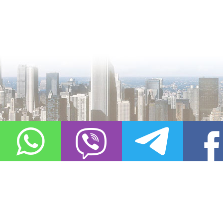
О проекте
Контакты
Copyright © 2011-2021, «
Город XXI века. Твоя записная книжка
». Все 
Использование материалов сайта в сети Интернет допустимо, пр
источник заимствования.
Обо всех замеченных нарушениях авторских прав на материалы, оп
info@gorod21veka.ru