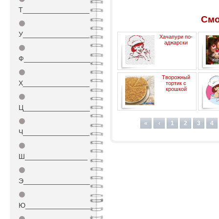
Т_________________
Смо
⚫
У_________________
Хачапури по-
аджарски
⚫
Ф_________________
⚫
Творожный
Х_________________
тортик с
крошкой
⚫
Ц_________________
⚫
«
‹
1
2
3
4
Ч_________________
⚫
Ш________________
⚫
Э_________________
⚫
Ю_________________