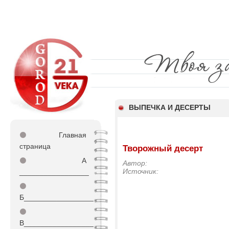
ВЫПЕЧКА И ДЕСЕРТЫ
⚫
Главная
страница
Творожный десерт
⚫
А
Автор:
Источник:
_________________
⚫
Б_________________
⚫
В_________________