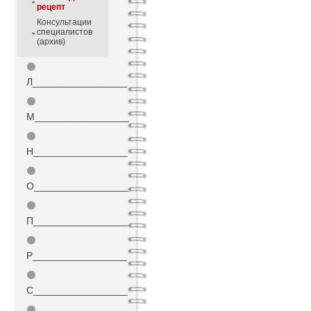
рецепт
Консультации
специалистов
(архив)
⚫
Л_________________
⚫
М_________________
⚫
Н_________________
⚫
О_________________
⚫
П_________________
⚫
Р_________________
⚫
С_________________
⚫