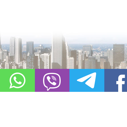
О проекте
Контакты
Copyright © 2011-2021, «
Город XXI века. Твоя записная книжка
». Все 
Использование материалов сайта в сети Интернет допустимо, пр
источник заимствования.
Обо всех замеченных нарушениях авторских прав на материалы, оп
info@gorod21veka.ru