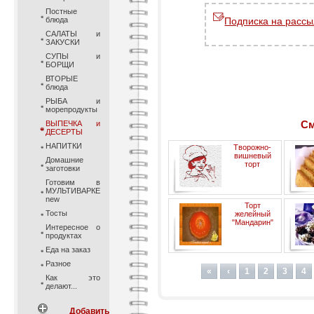
Постные
блюда
Подписка на рассы
САЛАТЫ и
ЗАКУСКИ
СУПЫ и
БОРЩИ
ВТОРЫЕ
блюда
РЫБА и
морепродукты
См
ВЫПЕЧКА и
ДЕСЕРТЫ
НАПИТКИ
Творожно-
вишневый
Домашние
торт
заготовки
Готовим в
МУЛЬТИВАРКЕ
new
Торт
Тосты
желейный
"Мандарин"
Интересное о
продуктах
Еда на заказ
Разное
«
‹
1
2
3
4
Как это
делают...
Добавить