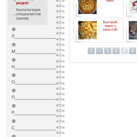
пирог
рецепт
Консультации
специалистов
(архив)
Быстрый
пирог с
⚫
капустой
Л_________________
⚫
«
‹
1
2
3
4
М_________________
⚫
Н_________________
⚫
О_________________
⚫
П_________________
⚫
Р_________________
⚫
С_________________
⚫