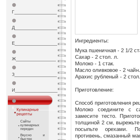
⚫
Г_________________
⚫
Д_________________
⚫
Ингредиенты:
Е_________________
Мука пшеничная - 2 1/2 ст
⚫
Сахар - 2 стол. л.
Ж________________
Молоко - 1 стак.
⚫
Масло оливковое - 2 чайн.
З_________________
Арахис рубленый - 2 стол.
⚫
Приготовление:
И_________________
⚫
Способ приготовления ре
К_________________
Молоко соедините с с
Кулинарные
рецепты
замесите тесто. Пригото
Сайты
толщиной 2 см, вырежьте
кулинарных
посыпьте орехами. П
передач
противень, смазанный мас
Вкусно и
быстро