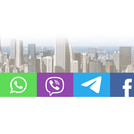
О проекте
Контакты
Copyright © 2011-2021, «
Город XXI века. Твоя записная книжка
». Все 
Использование материалов сайта в сети Интернет допустимо, пр
источник заимствования.
Обо всех замеченных нарушениях авторских прав на материалы, оп
info@gorod21veka.ru