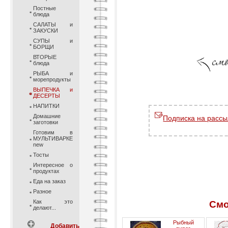
Постные
блюда
САЛАТЫ и
ЗАКУСКИ
СУПЫ и
БОРЩИ
ВТОРЫЕ
блюда
РЫБА и
морепродукты
ВЫПЕЧКА и
ДЕСЕРТЫ
НАПИТКИ
Домашние
Подписка на рассы
заготовки
Готовим в
МУЛЬТИВАРКЕ
new
Тосты
Интересное о
продуктах
Еда на заказ
Разное
Как это
Смо
делают...
Рыбный
Добавить