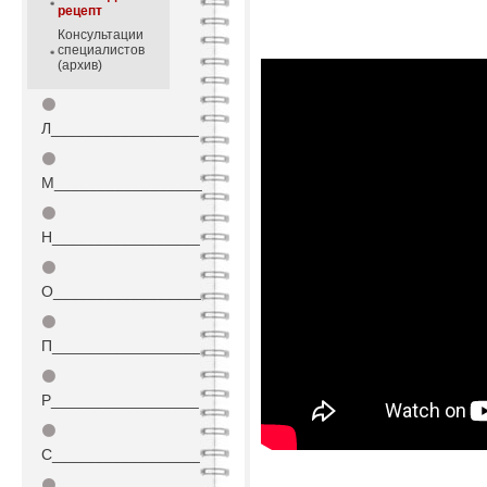
рецепт
Консультации
специалистов
(архив)
⚫
Л_________________
⚫
М_________________
⚫
Н_________________
⚫
О_________________
⚫
П_________________
⚫
Р_________________
⚫
С_________________
⚫