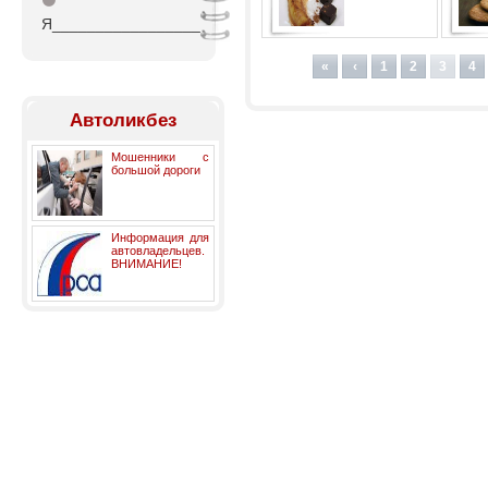
⚫
Я_________________
«
‹
1
2
3
4
Автоликбез
Мошенники с
большой дороги
Информация для
автовладельцев.
ВНИМАНИЕ!