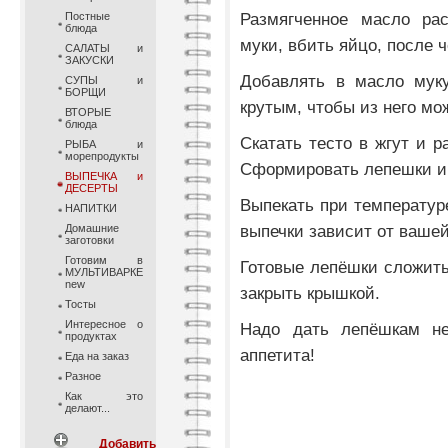
Размягченное масло ра
Постные
блюда
муки, вбить яйцо, после 
САЛАТЫ и
ЗАКУСКИ
Добавлять в масло муку
СУПЫ и
БОРЩИ
крутым, чтобы из него м
ВТОРЫЕ
блюда
Скатать тесто в жгут и р
РЫБА и
морепродукты
Сформировать лепешки и 
ВЫПЕЧКА и
ДЕСЕРТЫ
Выпекать при температур
НАПИТКИ
выпечки зависит от вашей
Домашние
заготовки
Готовим в
Готовые лепёшки сложит
МУЛЬТИВАРКЕ
new
закрыть крышкой.
Тосты
Интересное о
Надо дать лепёшкам нем
продуктах
аппетита!
Еда на заказ
Разное
Как это
делают...
Добавить