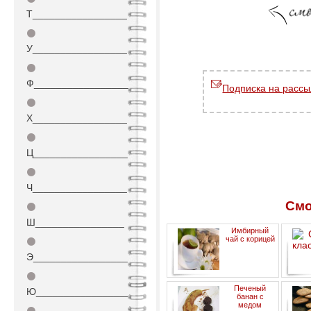
Т_________________
⚫
У_________________
⚫
Ф_________________
Подписка на рассы
⚫
Х_________________
⚫
Ц_________________
⚫
Ч_________________
Смо
⚫
Ш________________
Имбирный
чай с корицей
⚫
Э_________________
⚫
Печеный
Ю_________________
банан с
медом