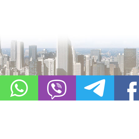
О проекте
Контакты
Copyright © 2011-2021, «
Город XXI века. Твоя записная книжка
». Все 
Использование материалов сайта в сети Интернет допустимо, пр
источник заимствования.
Обо всех замеченных нарушениях авторских прав на материалы, оп
info@gorod21veka.ru