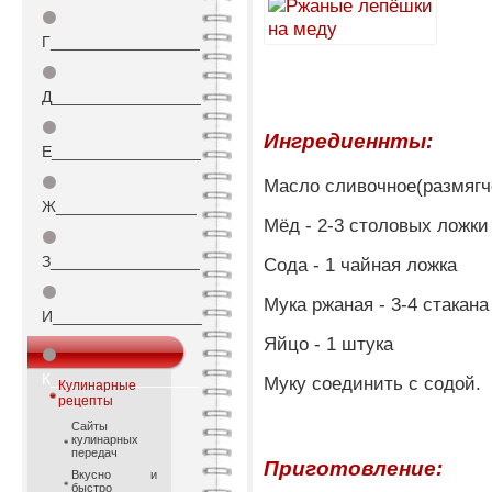
⚫
Г_________________
⚫
Д_________________
⚫
Ингредиеннты:
Е_________________
⚫
Масло сливочное(размягчё
Ж________________
Мёд - 2-3 столовых ложки
⚫
З_________________
Сода - 1 чайная ложка
⚫
Мука ржаная - 3-4 стакана
И_________________
Яйцо - 1 штука
⚫
К_________________
Муку соединить с содой.
Кулинарные
рецепты
Сайты
кулинарных
передач
Приготовление:
Вкусно и
быстро