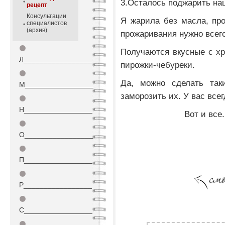
3.Осталось поджарить на
рецепт
Консультации
Я жарила без масла, про
специалистов
(архив)
прожаривания нужно всего
⚫
Получаются вкусные с х
Л_________________
пирожки-чебуреки.
⚫
Да, можно сделать так
М_________________
заморозить их. У вас всег
⚫
Н_________________
Вот и все
⚫
О_________________
⚫
П_________________
⚫
Р_________________
⚫
С_________________
⚫