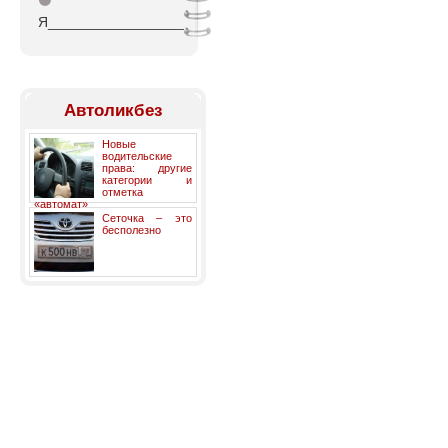
⚫
Я_________________
Автоликбез
Новые
водительские
права: другие
категории и
отметка
«автомат»
Сеточка – это
бесполезно