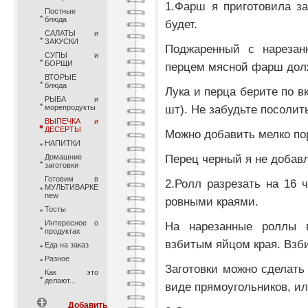
1.Фарш я приготовила з
Постные
блюда
будет.
САЛАТЫ и
ЗАКУСКИ
Поджаренный с нарезан
СУПЫ и
БОРЩИ
перцем мясной фарш дол
ВТОРЫЕ
блюда
Лука и перца берите по в
РЫБА и
шт). Не забудьте посолит
морепродукты
ВЫПЕЧКА и
ДЕСЕРТЫ
Можно добавить мелко по
НАПИТКИ
Перец черный я не добав
Домашние
заготовки
Готовим в
2.Ролл разрезать на 16 
МУЛЬТИВАРКЕ
new
ровными краями.
Тосты
Интересное о
На нарезанные роллы
продуктах
взбитым яйцом края. Взби
Еда на заказ
Разное
Заготовки можно сделать
Как это
делают...
виде прямоугольников, ил
Добавить