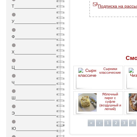
Т_________________
Подписка на рассы
⚫
У_________________
⚫
Ф_________________
⚫
Х_________________
Смо
⚫
Ц_________________
Сырники
классические
⚫
Ч_________________
⚫
Яблочный
Ш________________
пирог с
суфле
(воздушный и
⚫
легкий)
Э_________________
⚫
«
‹
1
2
3
4
Ю_________________