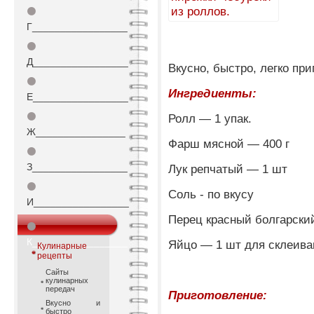
⚫
Г_________________
⚫
Д_________________
Вкусно, быстро, легко при
⚫
Ингредиенты:
Е_________________
⚫
Ролл — 1 упак.
Ж________________
Фарш мясной — 400 г
⚫
З_________________
Лук репчатый — 1 шт
⚫
Соль - по вкусу
И_________________
Перец красный болгарский
⚫
К_________________
Яйцо — 1 шт для склеива
Кулинарные
рецепты
Сайты
кулинарных
передач
Приготовление:
Вкусно и
быстро