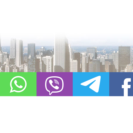
О проекте
Контакты
Copyright © 2011-2021, «
Город XXI века. Твоя записная книжка
». Все 
Использование материалов сайта в сети Интернет допустимо, пр
источник заимствования.
Обо всех замеченных нарушениях авторских прав на материалы, оп
info@gorod21veka.ru