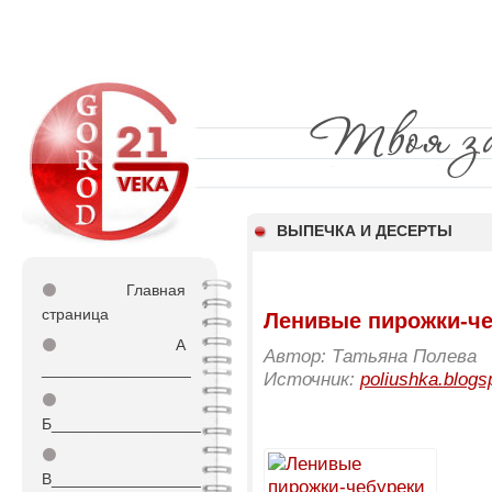
ВЫПЕЧКА И ДЕСЕРТЫ
⚫
Главная
страница
Ленивые пирожки-че
⚫
А
Автор: Татьяна Полева
_________________
Источник:
poliushka.blogs
⚫
Б_________________
⚫
В_________________