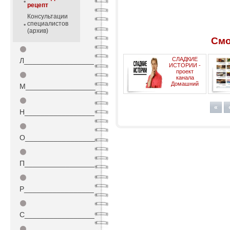
рецепт
Консультации
специалистов
(архив)
Смо
⚫
СЛАДКИЕ
Л_________________
ИСТОРИИ -
проект
⚫
канала
Домашний
М_________________
⚫
«
Н_________________
⚫
О_________________
⚫
П_________________
⚫
Р_________________
⚫
С_________________
⚫