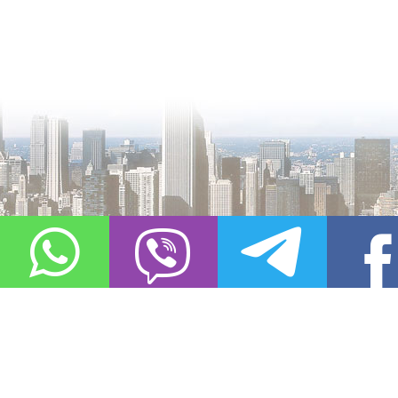
О проекте
Контакты
Copyright © 2011-2021, «
Город XXI века. Твоя записная книжка
». Все 
Использование материалов сайта в сети Интернет допустимо, пр
источник заимствования.
Обо всех замеченных нарушениях авторских прав на материалы, оп
info@gorod21veka.ru