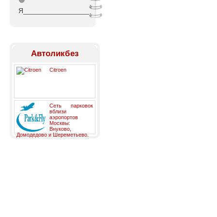
⚫
Я_________________
Автоликбез
Citroen
Сеть парковок
вблизи
аэропортов
Москвы:
Внуково,
Домодедово и Шереметьево.