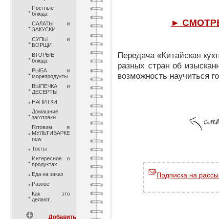
Постные
блюда
► СМОТР
САЛАТЫ и
ЗАКУСКИ
СУПЫ и
БОРЩИ
Передача «Китайская кухн
ВТОРЫЕ
блюда
разных стран об изыскан
РЫБА и
возможность научиться г
морепродукты
ВЫПЕЧКА и
ДЕСЕРТЫ
НАПИТКИ
Домашние
заготовки
Готовим в
МУЛЬТИВАРКЕ
new
Тосты
Интересное о
продуктах
Еда на заказ
Подписка на рассы
Разное
Как это
делают...
Добавить