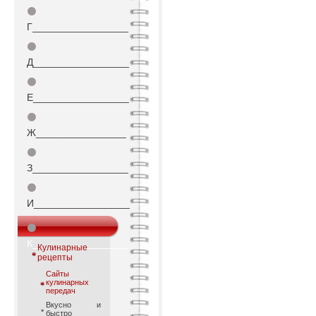
⚫
Г_________________
⚫
Д_________________
⚫
Е_________________
⚫
Ж________________
⚫
З_________________
⚫
И_________________
⚫
К_________________
Кулинарные
рецепты
Сайты
кулинарных
передач
Вкусно и
быстро