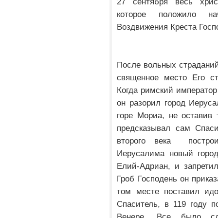
27 сентября весь хрис
которое положило на
Воздвижения Креста Госп
После вольных страдани
священное место Его с
Когда римский император
он разорил город Иерус
горе Мориа, не оставив 
предсказывал сам Спаси
второго века постро
Иерусалима новый город
Елий-Адриан, и запрети
Гроб Господень он прика
том месте поставил идо
Спаситель, в 119 году 
Венере. Все было сд