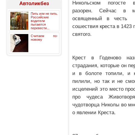
Никольском погосте в
Автоликбез
разорен. Сейчас в м
Пить или не пить.
Российские
освященный в честь Н
водители
пытаются
сошествия креста в 1423 
перевести...
святого.
Считаем по-
новому
Крест в Годеново наз
страдания, которые он пе
и в болоте топили, и 
пилили, но так и не см
исцелений это место про
про чудеса Животвор
чудотворца Николы во мно
о явлении Креста.