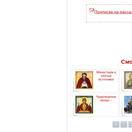
Подписка на рассы
Смо
Монастыри и
святые
источники
Переславского края.
Чудотворные
иконы –
целительницы
«
‹