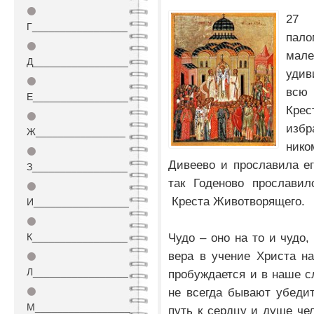
⚫
27 
Г_________________
пал
⚫
мал
Д_________________
удив
⚫
всю
Е_________________
Крес
⚫
изб
Ж________________
ник
⚫
Дивеево и прославила е
З_________________
так Годеново прославил
⚫
Креста Животворящего.
И_________________
⚫
Чудо – оно на то и чудо
К_________________
вера в учение Христа н
⚫
Л_________________
пробуждается и в наше с
не всегда бывают убеди
⚫
М_________________
путь к сердцу и душе чел