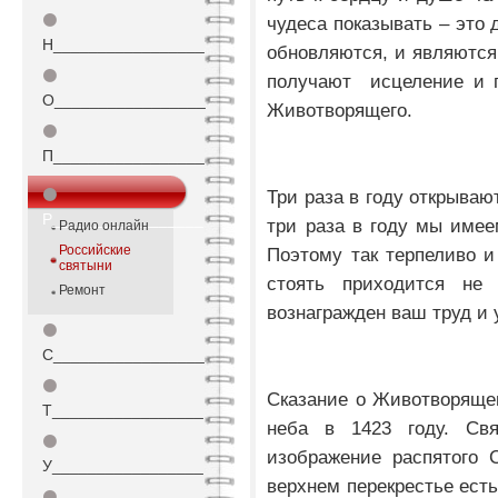
⚫
чудеса показывать – это 
Н_________________
обновляются, и являютс
⚫
получают исцеление и п
О_________________
Животворящего.
⚫
П_________________
⚫
Три раза в году открываю
Р_________________
три раза в году мы имее
Радио онлайн
Российские
Поэтому так терпеливо и
святыни
стоять приходится н
Ремонт
вознагражден ваш труд и
⚫
С_________________
⚫
Сказание о Животворящем
Т_________________
неба в 1423 году. Свя
⚫
изображение распятого 
У_________________
верхнем перекрестье есть 
⚫