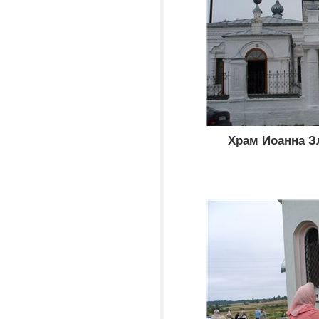
Храм Иоанна З