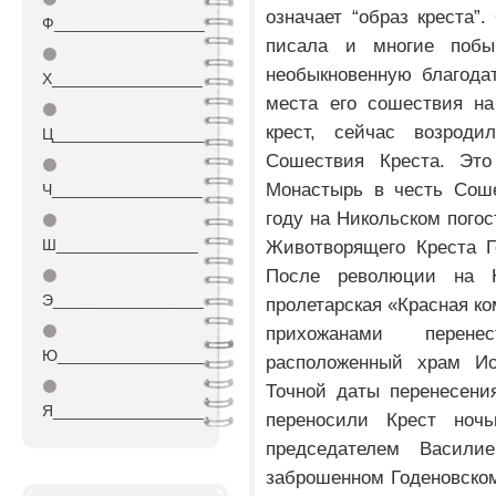
означает “образ креста”
Ф_________________
писала и многие поб
⚫
необыкновенную благодат
Х_________________
места его сошествия на
⚫
крест, сейчас возрод
Ц_________________
Сошествия Креста. Это
⚫
Монастырь в честь Соше
Ч_________________
году на Никольском погос
⚫
Ш________________
Животворящего Креста Г
После революции на Н
⚫
Э_________________
пролетарская «Красная к
⚫
прихожанами перене
Ю_________________
расположенный храм Ио
⚫
Точной даты перенесения
Я_________________
переносили Крест ноч
председателем Васил
заброшенном Годеновском