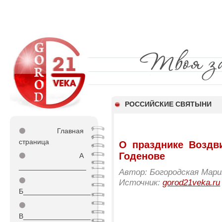
РОССИЙСКИЕ СВЯТЫНИ
⚫
Главная
страница
О празднике Воздв
Годенове
⚫
А
_________________
Автор: Богородская Мари
⚫
Источник:
gorod21veka.ru
Б_________________
⚫
В_________________